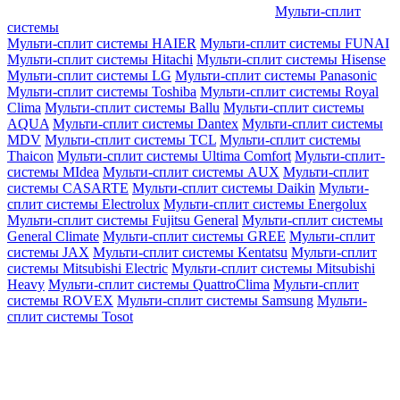
Мульти-сплит
системы
Мульти-сплит системы HAIER
Мульти-сплит системы FUNAI
Мульти-сплит системы Hitachi
Мульти-сплит системы Hisense
Мульти-сплит системы LG
Мульти-сплит системы Panasonic
Мульти-сплит системы Toshiba
Мульти-сплит системы Royal
Clima
Мульти-сплит системы Ballu
Мульти-сплит системы
AQUA
Мульти-сплит системы Dantex
Мульти-сплит системы
MDV
Мульти-сплит системы TCL
Мульти-сплит системы
Thaicon
Мульти-сплит системы Ultima Comfort
Мульти-сплит-
системы MIdea
Мульти-сплит системы AUX
Мульти-сплит
системы CASARTE
Мульти-сплит системы Daikin
Мульти-
сплит системы Electrolux
Мульти-сплит системы Energolux
Мульти-сплит системы Fujitsu General
Мульти-сплит системы
General Climate
Мульти-сплит системы GREE
Мульти-сплит
системы JAX
Мульти-сплит системы Kentatsu
Мульти-сплит
системы Mitsubishi Electric
Мульти-сплит системы Mitsubishi
Heavy
Мульти-сплит системы QuattroClima
Мульти-сплит
системы ROVEX
Мульти-сплит системы Samsung
Мульти-
сплит системы Tosot