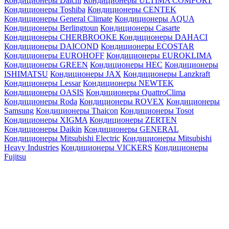
Кондиционеры Daichi
Кондиционеры ULTIMA COMFORT
Кондиционеры Toshiba
Кондиционеры CENTEK
Кондиционеры General Climate
Кондиционеры AQUA
Кондиционеры Berlingtoun
Кондиционеры Casarte
Кондиционеры CHERBROOKE
Кондиционеры DAHACI
Кондиционеры DAICOND
Кондиционеры ECOSTAR
Кондиционеры EUROHOFF
Кондиционеры EUROKLIMA
Кондиционеры GREEN
Кондиционеры HEC
Кондиционеры
ISHIMATSU
Кондиционеры JAX
Кондиционеры Lanzkraft
Кондиционеры Lessar
Кондиционеры NEWTEK
Кондиционеры OASIS
Кондиционеры QuattroClima
Кондиционеры Roda
Кондиционеры ROVEX
Кондиционеры
Samsung
Кондиционеры Thaicon
Кондиционеры Tosot
Кондиционеры XIGMA
Кондиционеры ZERTEN
Кондиционеры Daikin
Кондиционеры GENERAL
Кондиционеры Mitsubishi Electric
Кондиционеры Mitsubishi
Heavy Industries
Кондиционеры VICKERS
Кондиционеры
Fujitsu