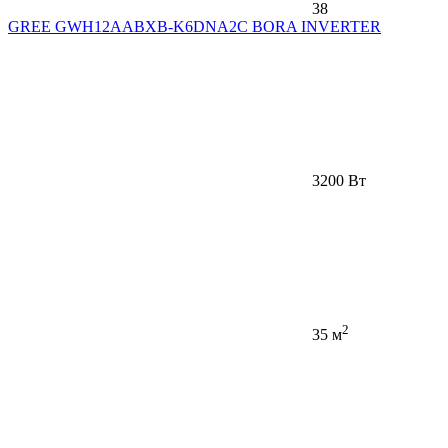
38
GREE GWH12AABXB-K6DNA2C BORA INVERTER
3200 Вт
2
35 м