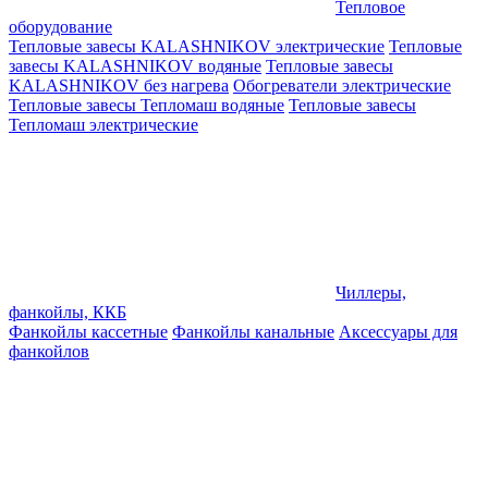
Тепловое
оборудование
Тепловые завесы KALASHNIKOV электрические
Тепловые
завесы KALASHNIKOV водяные
Тепловые завесы
KALASHNIKOV без нагрева
Обогреватели электрические
Тепловые завесы Тепломаш водяные
Тепловые завесы
Тепломаш электрические
Чиллеры,
фанкойлы, ККБ
Фанкойлы кассетные
Фанкойлы канальные
Аксессуары для
фанкойлов