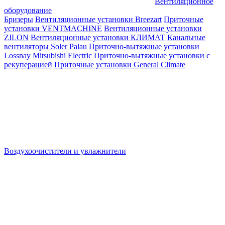
Вентиляционное
оборудование
Бризеры
Вентиляционные установки Breezart
Приточные
установки VENTMACHINE
Вентиляционные установки
ZILON
Вентиляционные установки КЛИМАТ
Канальные
вентиляторы Soler Palau
Приточно-вытяжные установки
Lossnay Mitsubishi Electric
Приточно-вытяжные установки с
рекуперацией
Приточные установки General Climate
Воздухоочистители и увлажнители