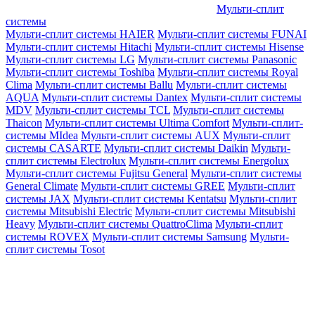
Мульти-сплит
системы
Мульти-сплит системы HAIER
Мульти-сплит системы FUNAI
Мульти-сплит системы Hitachi
Мульти-сплит системы Hisense
Мульти-сплит системы LG
Мульти-сплит системы Panasonic
Мульти-сплит системы Toshiba
Мульти-сплит системы Royal
Clima
Мульти-сплит системы Ballu
Мульти-сплит системы
AQUA
Мульти-сплит системы Dantex
Мульти-сплит системы
MDV
Мульти-сплит системы TCL
Мульти-сплит системы
Thaicon
Мульти-сплит системы Ultima Comfort
Мульти-сплит-
системы MIdea
Мульти-сплит системы AUX
Мульти-сплит
системы CASARTE
Мульти-сплит системы Daikin
Мульти-
сплит системы Electrolux
Мульти-сплит системы Energolux
Мульти-сплит системы Fujitsu General
Мульти-сплит системы
General Climate
Мульти-сплит системы GREE
Мульти-сплит
системы JAX
Мульти-сплит системы Kentatsu
Мульти-сплит
системы Mitsubishi Electric
Мульти-сплит системы Mitsubishi
Heavy
Мульти-сплит системы QuattroClima
Мульти-сплит
системы ROVEX
Мульти-сплит системы Samsung
Мульти-
сплит системы Tosot