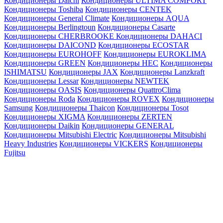
Кондиционеры Daichi
Кондиционеры ULTIMA COMFORT
Кондиционеры Toshiba
Кондиционеры CENTEK
Кондиционеры General Climate
Кондиционеры AQUA
Кондиционеры Berlingtoun
Кондиционеры Casarte
Кондиционеры CHERBROOKE
Кондиционеры DAHACI
Кондиционеры DAICOND
Кондиционеры ECOSTAR
Кондиционеры EUROHOFF
Кондиционеры EUROKLIMA
Кондиционеры GREEN
Кондиционеры HEC
Кондиционеры
ISHIMATSU
Кондиционеры JAX
Кондиционеры Lanzkraft
Кондиционеры Lessar
Кондиционеры NEWTEK
Кондиционеры OASIS
Кондиционеры QuattroClima
Кондиционеры Roda
Кондиционеры ROVEX
Кондиционеры
Samsung
Кондиционеры Thaicon
Кондиционеры Tosot
Кондиционеры XIGMA
Кондиционеры ZERTEN
Кондиционеры Daikin
Кондиционеры GENERAL
Кондиционеры Mitsubishi Electric
Кондиционеры Mitsubishi
Heavy Industries
Кондиционеры VICKERS
Кондиционеры
Fujitsu