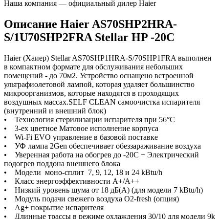
Наша компания — официальный дилер Haier
Описание Haier AS70SHP2HRA-
S/1U70SHP2FRA Stellar HP -20С
Haier (Хаиер) Stellar AS70SHP1HRA-S/70SHP1FRA выполнен
в компактном формате для обслуживания небольших
помещений - до 70м2. Устройство оснащено встроенной
ультрафиолетовой лампой, которая удаляет большинство
микроорганизмов, которые находятся в проходящих
воздушных массах.SELF CLEAN самоочистка испарителя
(внутренний и внешний блок)
• Технология стерилизации испарителя при 56°С
• 3-ех цветное Матовое исполнение корпуса
• Wi-Fi EVO управление в базовой поставке
• УФ лампа 2Gen обеспечивает обеззараживание воздуха
• Уверенная работа на обогрев до -20С + Электрический
подогрев поддона внешнего блока
• Модели моно-сплит 7, 9, 12, 18 и 24 kBtu/h
• Класс энергоэффективности А+/A++
• Низкий уровень шума от 18 дБ(А) (для модели 7 kBtu/h)
• Модуль подачи свежего воздуха O2-fresh (опция)
• Ag+ покрытие испарителя
• Длинные трассы в режиме охлаждения 30/10 для модели 9k