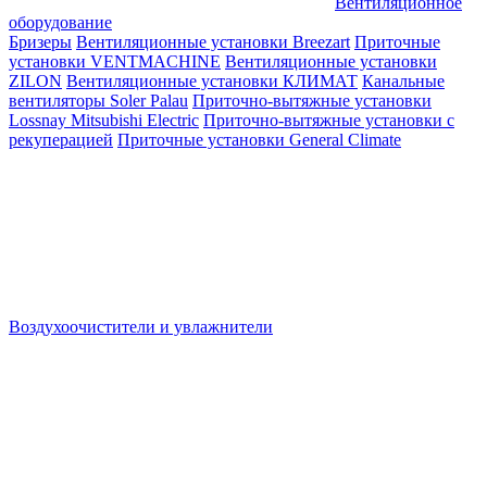
Вентиляционное
оборудование
Бризеры
Вентиляционные установки Breezart
Приточные
установки VENTMACHINE
Вентиляционные установки
ZILON
Вентиляционные установки КЛИМАТ
Канальные
вентиляторы Soler Palau
Приточно-вытяжные установки
Lossnay Mitsubishi Electric
Приточно-вытяжные установки с
рекуперацией
Приточные установки General Climate
Воздухоочистители и увлажнители