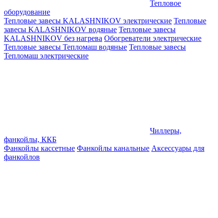
Тепловое
оборудование
Тепловые завесы KALASHNIKOV электрические
Тепловые
завесы KALASHNIKOV водяные
Тепловые завесы
KALASHNIKOV без нагрева
Обогреватели электрические
Тепловые завесы Тепломаш водяные
Тепловые завесы
Тепломаш электрические
Чиллеры,
фанкойлы, ККБ
Фанкойлы кассетные
Фанкойлы канальные
Аксессуары для
фанкойлов