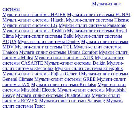
Мульти-сплит
системы
Мульти-сплит системы HAIER
Мульти-сплит системы FUNAI
Мульти-сплит системы Hitachi
Мульти-сплит системы Hisense
Мульти-сплит системы LG
Мульти-сплит системы Panasonic
Мульти-сплит системы Toshiba
Мульти-сплит системы Royal
Clima
Мульти-сплит системы Ballu
Мульти-сплит системы
AQUA
Мульти-сплит системы Dantex
Мульти-сплит системы
MDV
Мульти-сплит системы TCL
Мульти-сплит системы
Thaicon
Мульти-сплит системы Ultima Comfort
Мульти-сплит-
системы MIdea
Мульти-сплит системы AUX
Мульти-сплит
системы CASARTE
Мульти-сплит системы Daikin
Мульти-
сплит системы Electrolux
Мульти-сплит системы Energolux
Мульти-сплит системы Fujitsu General
Мульти-сплит системы
General Climate
Мульти-сплит системы GREE
Мульти-сплит
системы JAX
Мульти-сплит системы Kentatsu
Мульти-сплит
системы Mitsubishi Electric
Мульти-сплит системы Mitsubishi
Heavy
Мульти-сплит системы QuattroClima
Мульти-сплит
системы ROVEX
Мульти-сплит системы Samsung
Мульти-
сплит системы Tosot