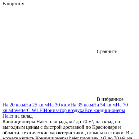
В корзину
Сравнить
В избранное
На 20 кв.м
На 25 кв.м
На 30 кв.м
На 35 кв.м
На 54 кв.м
На 70
кв.м
Inverter
С WI-FI
Ионизатор воздуха
Все кондиционеры
Haier
на склад
Кондиционеры Haier площадь, м2 до 70 м², на склад по
выгодным ценам с быстрой доставкой по Краснодаре и
области, технические характеристики , отзывы и скидки. Вы
можете купить Кондиционеры haier площадь, м2 до 70 м², на