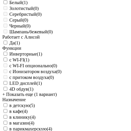
Белый
(1)
Золотистый
(0)
Серебристый
(0)
Серый
(0)
Черный
(0)
Шампань/бежевый
(0)
Работает с Алисой
Да
(1)
Функции
Инверторные
(1)
с WI-FI
(1)
с WI-FI опционально
(0)
с Ионизатором воздуха
(0)
с притоком воздуха
(0)
LED дисплей
(1)
4D обдув
(1)
+ Показать еще (1 вариант)
Назначение
в детскую
(5)
в кафе
(4)
в клинику
(4)
в магазин
(4)
в парикмахерскую
(4)