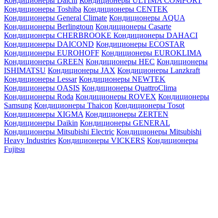
Кондиционеры Daichi
Кондиционеры ULTIMA COMFORT
Кондиционеры Toshiba
Кондиционеры CENTEK
Кондиционеры General Climate
Кондиционеры AQUA
Кондиционеры Berlingtoun
Кондиционеры Casarte
Кондиционеры CHERBROOKE
Кондиционеры DAHACI
Кондиционеры DAICOND
Кондиционеры ECOSTAR
Кондиционеры EUROHOFF
Кондиционеры EUROKLIMA
Кондиционеры GREEN
Кондиционеры HEC
Кондиционеры
ISHIMATSU
Кондиционеры JAX
Кондиционеры Lanzkraft
Кондиционеры Lessar
Кондиционеры NEWTEK
Кондиционеры OASIS
Кондиционеры QuattroClima
Кондиционеры Roda
Кондиционеры ROVEX
Кондиционеры
Samsung
Кондиционеры Thaicon
Кондиционеры Tosot
Кондиционеры XIGMA
Кондиционеры ZERTEN
Кондиционеры Daikin
Кондиционеры GENERAL
Кондиционеры Mitsubishi Electric
Кондиционеры Mitsubishi
Heavy Industries
Кондиционеры VICKERS
Кондиционеры
Fujitsu