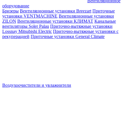
Вентиляционное
оборудование
Бризеры
Вентиляционные установки Breezart
Приточные
установки VENTMACHINE
Вентиляционные установки
ZILON
Вентиляционные установки КЛИМАТ
Канальные
вентиляторы Soler Palau
Приточно-вытяжные установки
Lossnay Mitsubishi Electric
Приточно-вытяжные установки с
рекуперацией
Приточные установки General Climate
Воздухоочистители и увлажнители