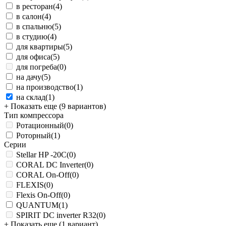
в ресторан
(4)
в салон
(4)
в спальню
(5)
в студию
(4)
для квартиры
(5)
для офиса
(5)
для погреба
(0)
на дачу
(5)
на производство
(1)
на склад
(1)
+ Показать еще (9 вариантов)
Тип компрессора
Ротационный
(0)
Роторный
(1)
Серии
Stellar HP -20С
(0)
CORAL DC Inverter
(0)
CORAL On-Off
(0)
FLEXIS
(0)
Flexis On-Off
(0)
QUANTUM
(1)
SPIRIT DC inverter R32
(0)
+ Показать еще (1 вариант)