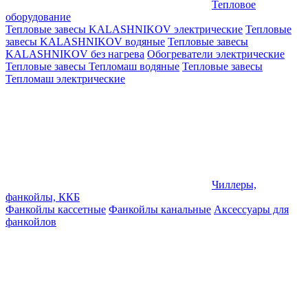
Тепловое
оборудование
Тепловые завесы KALASHNIKOV электрические
Тепловые
завесы KALASHNIKOV водяные
Тепловые завесы
KALASHNIKOV без нагрева
Обогреватели электрические
Тепловые завесы Тепломаш водяные
Тепловые завесы
Тепломаш электрические
Чиллеры,
фанкойлы, ККБ
Фанкойлы кассетные
Фанкойлы канальные
Аксессуары для
фанкойлов