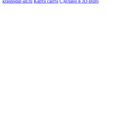
krasnodar-air.ru
Карта сайта
Сделано в JD-Buro