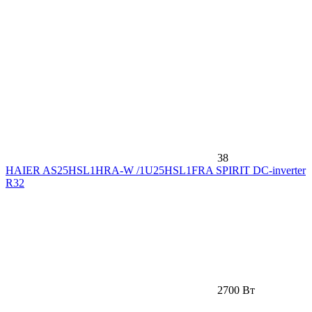
38
HAIER AS25HSL1HRA-W /1U25HSL1FRA SPIRIT DC-inverter
R32
2700 Вт