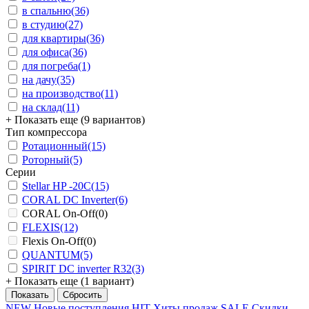
в спальню
(36)
в студию
(27)
для квартиры
(36)
для офиса
(36)
для погреба
(1)
на дачу
(35)
на производство
(11)
на склад
(11)
+ Показать еще (9 вариантов)
Тип компрессора
Ротационный
(15)
Роторный
(5)
Серии
Stellar HP -20С
(15)
CORAL DC Inverter
(6)
CORAL On-Off
(0)
FLEXIS
(12)
Flexis On-Off
(0)
QUANTUM
(5)
SPIRIT DC inverter R32
(3)
+ Показать еще (1 вариант)
NEW
Новые поступления
HIT
Хиты продаж
SALE
Скидки