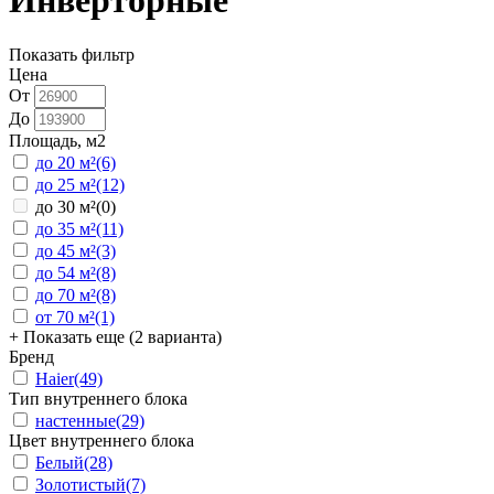
Инверторные
Показать фильтр
Цена
От
До
Площадь, м2
до 20 м²
(6)
до 25 м²
(12)
до 30 м²
(0)
до 35 м²
(11)
до 45 м²
(3)
до 54 м²
(8)
до 70 м²
(8)
от 70 м²
(1)
+ Показать еще (2 варианта)
Бренд
Haier
(49)
Тип внутреннего блока
настенные
(29)
Цвет внутреннего блока
Белый
(28)
Золотистый
(7)