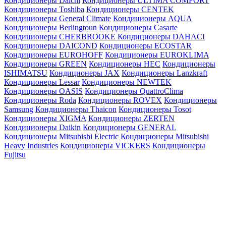
Кондиционеры Daichi
Кондиционеры ULTIMA COMFORT
Кондиционеры Toshiba
Кондиционеры CENTEK
Кондиционеры General Climate
Кондиционеры AQUA
Кондиционеры Berlingtoun
Кондиционеры Casarte
Кондиционеры CHERBROOKE
Кондиционеры DAHACI
Кондиционеры DAICOND
Кондиционеры ECOSTAR
Кондиционеры EUROHOFF
Кондиционеры EUROKLIMA
Кондиционеры GREEN
Кондиционеры HEC
Кондиционеры
ISHIMATSU
Кондиционеры JAX
Кондиционеры Lanzkraft
Кондиционеры Lessar
Кондиционеры NEWTEK
Кондиционеры OASIS
Кондиционеры QuattroClima
Кондиционеры Roda
Кондиционеры ROVEX
Кондиционеры
Samsung
Кондиционеры Thaicon
Кондиционеры Tosot
Кондиционеры XIGMA
Кондиционеры ZERTEN
Кондиционеры Daikin
Кондиционеры GENERAL
Кондиционеры Mitsubishi Electric
Кондиционеры Mitsubishi
Heavy Industries
Кондиционеры VICKERS
Кондиционеры
Fujitsu