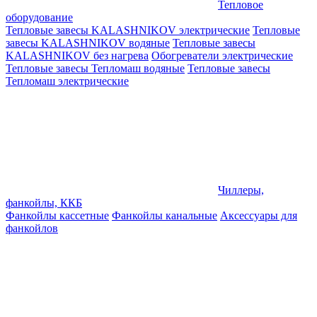
Тепловое
оборудование
Тепловые завесы KALASHNIKOV электрические
Тепловые
завесы KALASHNIKOV водяные
Тепловые завесы
KALASHNIKOV без нагрева
Обогреватели электрические
Тепловые завесы Тепломаш водяные
Тепловые завесы
Тепломаш электрические
Чиллеры,
фанкойлы, ККБ
Фанкойлы кассетные
Фанкойлы канальные
Аксессуары для
фанкойлов