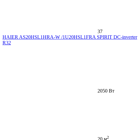
37
HAIER AS20HSL1HRA-W /1U20HSL1FRA SPIRIT DC-inverter
R32
2050 Вт
2
20 м