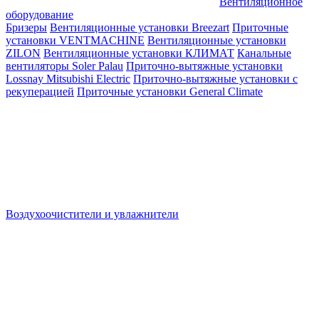
Вентиляционное
оборудование
Бризеры
Вентиляционные установки Breezart
Приточные
установки VENTMACHINE
Вентиляционные установки
ZILON
Вентиляционные установки КЛИМАТ
Канальные
вентиляторы Soler Palau
Приточно-вытяжные установки
Lossnay Mitsubishi Electric
Приточно-вытяжные установки с
рекуперацией
Приточные установки General Climate
Воздухоочистители и увлажнители