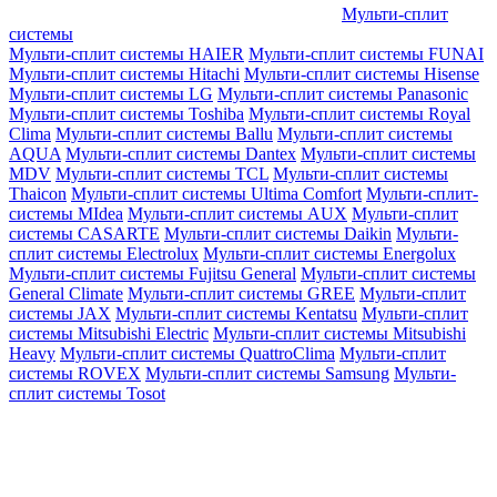
Мульти-сплит
системы
Мульти-сплит системы HAIER
Мульти-сплит системы FUNAI
Мульти-сплит системы Hitachi
Мульти-сплит системы Hisense
Мульти-сплит системы LG
Мульти-сплит системы Panasonic
Мульти-сплит системы Toshiba
Мульти-сплит системы Royal
Clima
Мульти-сплит системы Ballu
Мульти-сплит системы
AQUA
Мульти-сплит системы Dantex
Мульти-сплит системы
MDV
Мульти-сплит системы TCL
Мульти-сплит системы
Thaicon
Мульти-сплит системы Ultima Comfort
Мульти-сплит-
системы MIdea
Мульти-сплит системы AUX
Мульти-сплит
системы CASARTE
Мульти-сплит системы Daikin
Мульти-
сплит системы Electrolux
Мульти-сплит системы Energolux
Мульти-сплит системы Fujitsu General
Мульти-сплит системы
General Climate
Мульти-сплит системы GREE
Мульти-сплит
системы JAX
Мульти-сплит системы Kentatsu
Мульти-сплит
системы Mitsubishi Electric
Мульти-сплит системы Mitsubishi
Heavy
Мульти-сплит системы QuattroClima
Мульти-сплит
системы ROVEX
Мульти-сплит системы Samsung
Мульти-
сплит системы Tosot