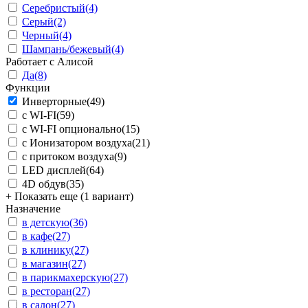
Серебристый
(4)
Серый
(2)
Черный
(4)
Шампань/бежевый
(4)
Работает с Алисой
Да
(8)
Функции
Инверторные
(49)
с WI-FI
(59)
с WI-FI опционально
(15)
с Ионизатором воздуха
(21)
с притоком воздуха
(9)
LED дисплей
(64)
4D обдув
(35)
+ Показать еще (1 вариант)
Назначение
в детскую
(36)
в кафе
(27)
в клинику
(27)
в магазин
(27)
в парикмахерскую
(27)
в ресторан
(27)
в салон
(27)