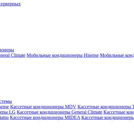
серверных
ионеры
ral Climate
Мобильные кондиционеры Hisense
Мобильные конд
истемы
ense
Кассетные кондиционеры MDV
Кассетные кондиционеры 
неры LG
Кассетные кондиционеры General Climate
Кассетные конд
atsu
Кассетные кондиционеры MIDEA
Кассетные кондиционер