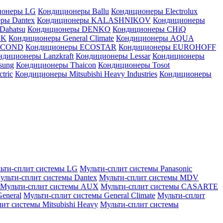
ионеры LG
Кондиционеры Ballu
Кондиционеры Electrolux
ры Dantex
Кондиционеры KALASHNIKOV
Кондиционеры
Dahatsu
Кондиционеры DENKO
Кондиционеры CHiQ
EK
Кондиционеры General Climate
Кондиционеры AQUA
AICOND
Кондиционеры ECOSTAR
Кондиционеры EUROHOFF
ндиционеры Lanzkraft
Кондиционеры Lessar
Кондиционеры
sung
Кондиционеры Thaicon
Кондиционеры Tosot
tric
Кондиционеры Mitsubishi Heavy Industries
Кондиционеры
ьти-сплит системы LG
Мульти-сплит системы Panasonic
ульти-сплит системы Dantex
Мульти-сплит системы MDV
Мульти-сплит системы AUX
Мульти-сплит системы CASARTE
eneral
Мульти-сплит системы General Climate
Мульти-сплит
ит системы Mitsubishi Heavy
Мульти-сплит системы