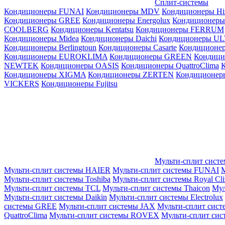
Сплит-системы
Кондиционеры FUNAI
Кондиционеры MDV
Кондиционеры Hi
Кондиционеры GREE
Кондиционеры Energolux
Кондиционеры
СOOLBERG
Кондиционеры Kentatsu
Кондиционеры FERRUM
Кондиционеры Midea
Кондиционеры Daichi
Кондиционеры U
Кондиционеры Berlingtoun
Кондиционеры Casarte
Кондицион
Кондиционеры EUROKLIMA
Кондиционеры GREEN
Кондиц
NEWTEK
Кондиционеры OASIS
Кондиционеры QuattroClima
Кондиционеры XIGMA
Кондиционеры ZERTEN
Кондиционеры
VICKERS
Кондиционеры Fujitsu
Мульти-сплит сист
Мульти-сплит системы HAIER
Мульти-сплит системы FUNAI
М
Мульти-сплит системы Toshiba
Мульти-сплит системы Royal Cl
Мульти-сплит системы TCL
Мульти-сплит системы Thaicon
Мул
Мульти-сплит системы Daikin
Мульти-сплит системы Electrolux
системы GREE
Мульти-сплит системы JAX
Мульти-сплит сист
QuattroClima
Мульти-сплит системы ROVEX
Мульти-сплит сис