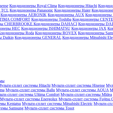
sense
Кондиционеры Royal Clima
Кондиционеры Hitachi
Кондиц
 TCL
Кондиционеры Panasonic
Кондиционеры Haier
Кондиционе
Кондиционеры AERONIK
Кондиционеры AUX
Кондиционеры 
LTIMA COMFORT
Кондиционеры Toshiba
Кондиционеры CENT
еры CHERBROOKE
Кондиционеры DAHACI
Кондиционеры D
ионеры HEC
Кондиционеры ISHIMATSU
Кондиционеры JAX
Ко
Кондиционеры Roda
Кондиционеры ROVEX
Кондиционеры Sam
 Daikin
Кондиционеры GENERAL
Кондиционеры Mitsubishi Elec
емы
ульти-сплит системы Hitachi
Мульти-сплит системы Hisense
Мул
ima
Мульти-сплит системы Ballu
Мульти-сплит системы AQUA
М
ьти-сплит системы Ultima Comfort
Мульти-сплит-системы MIdea
Мульти-сплит системы Energolux
Мульти-сплит системы Fujitsu G
емы Kentatsu
Мульти-сплит системы Mitsubishi Electric
Мульти-спл
темы Samsung
Мульти-сплит системы Tosot