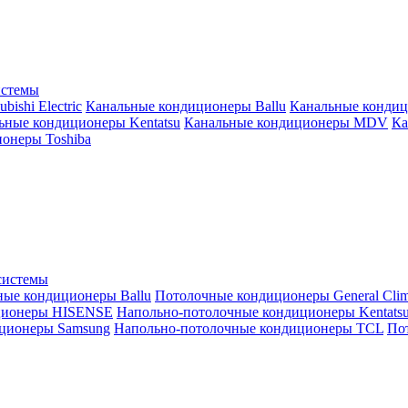
истемы
ishi Electric
Канальные кондиционеры Ballu
Канальные кондиц
ьные кондиционеры Kentatsu
Канальные кондиционеры MDV
Ка
онеры Toshiba
системы
ные кондиционеры Ballu
Потолочные кондиционеры General Clim
ционеры HISENSE
Напольно-потолочные кондиционеры Kentats
ционеры Samsung
Напольно-потолочные кондиционеры TCL
Пот