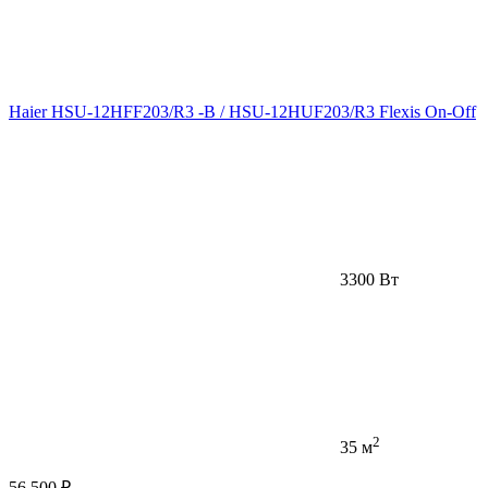
Haier HSU-12HFF203/R3 -B / HSU-12HUF203/R3 Flexis On-Off
3300 Вт
2
35 м
56 500 ₽