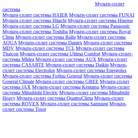
Мульти-сплит
системы
Мульти-сплит системы HAIER
Мульти-сплит системы FUNAI
Мульти-сплит системы Hitachi
Мульти-сплит системы Hisense
Мульти-сплит системы LG
Мульти-сплит системы Panasonic
Мульти-сплит системы Toshiba
Мульти-сплит системы Royal
Clima
Мульти-сплит системы Ballu
Мульти-сплит системы
AQUA
Мульти-сплит системы Dantex
Мульти-сплит системы
MDV
Мульти-сплит системы TCL
Мульти-сплит системы
Thaicon
Мульти-сплит системы Ultima Comfort
Мульти-сплит-
системы MIdea
Мульти-сплит системы AUX
Мульти-сплит
системы CASARTE
Мульти-сплит системы Daikin
Мульти-
сплит системы Electrolux
Мульти-сплит системы Energolux
Мульти-сплит системы Fujitsu General
Мульти-сплит системы
General Climate
Мульти-сплит системы GREE
Мульти-сплит
системы JAX
Мульти-сплит системы Kentatsu
Мульти-сплит
системы Mitsubishi Electric
Мульти-сплит системы Mitsubishi
Heavy
Мульти-сплит системы QuattroClima
Мульти-сплит
системы ROVEX
Мульти-сплит системы Samsung
Мульти-
сплит системы Tosot