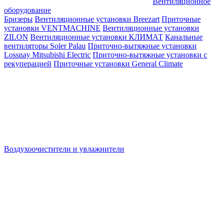
Вентиляционное
оборудование
Бризеры
Вентиляционные установки Breezart
Приточные
установки VENTMACHINE
Вентиляционные установки
ZILON
Вентиляционные установки КЛИМАТ
Канальные
вентиляторы Soler Palau
Приточно-вытяжные установки
Lossnay Mitsubishi Electric
Приточно-вытяжные установки с
рекуперацией
Приточные установки General Climate
Воздухоочистители и увлажнители