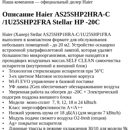
Наша компания — официальный дилер Haier
Описание Haier AS25SHP2HRA-C
/1U25SHP2FRA Stellar HP -20С
Haier (Хаиер) Stellar AS25SHP1HRA-C/1U25SHP1FRA
выполнен в компактном формате для обслуживания
небольших помещений - до 20 м2. Устройство оснащено
встроенной ультрафиолетовой лампой, которая удаляет
большинство микроорганизмов, которые находятся в
проходящих воздушных массах.SELF CLEAN самоочистка
испарителя (внутренний и внешний блок)
• Технология стерилизации испарителя при 56°С
• 3-ех цветное Матовое исполнение корпуса
• Wi-Fi EVO управление в базовой поставке
• УФ лампа 2Gen обеспечивает обеззараживание воздуха
• Уверенная работа на обогрев до -20С + Электрический
подогрев поддона внешнего блока
• Модели моно-сплит 7, 9, 12, 18 и 24 kBtu/h
• Класс энергоэффективности А+/A++
• Низкий уровень шума от 18 дБ(А) (для модели 7 kBtu/h)
• Модуль подачи свежего воздуха O2-fresh (опция)
• Ag+ покрытие испарителя
• Длинные трассы в режиме охлаждения 30/10 для модели 9k