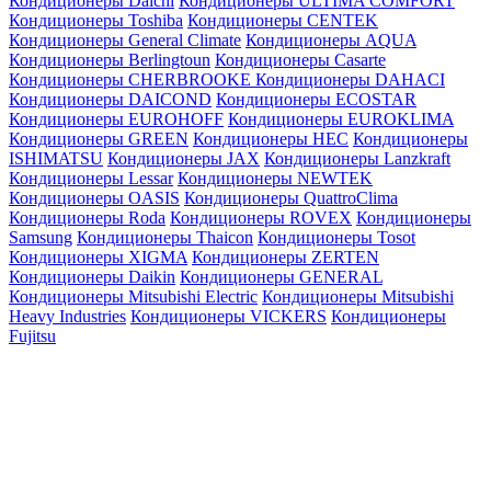
Кондиционеры Daichi
Кондиционеры ULTIMA COMFORT
Кондиционеры Toshiba
Кондиционеры CENTEK
Кондиционеры General Climate
Кондиционеры AQUA
Кондиционеры Berlingtoun
Кондиционеры Casarte
Кондиционеры CHERBROOKE
Кондиционеры DAHACI
Кондиционеры DAICOND
Кондиционеры ECOSTAR
Кондиционеры EUROHOFF
Кондиционеры EUROKLIMA
Кондиционеры GREEN
Кондиционеры HEC
Кондиционеры
ISHIMATSU
Кондиционеры JAX
Кондиционеры Lanzkraft
Кондиционеры Lessar
Кондиционеры NEWTEK
Кондиционеры OASIS
Кондиционеры QuattroClima
Кондиционеры Roda
Кондиционеры ROVEX
Кондиционеры
Samsung
Кондиционеры Thaicon
Кондиционеры Tosot
Кондиционеры XIGMA
Кондиционеры ZERTEN
Кондиционеры Daikin
Кондиционеры GENERAL
Кондиционеры Mitsubishi Electric
Кондиционеры Mitsubishi
Heavy Industries
Кондиционеры VICKERS
Кондиционеры
Fujitsu