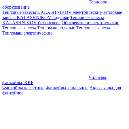
Тепловое
оборудование
Тепловые завесы KALASHNIKOV электрические
Тепловые
завесы KALASHNIKOV водяные
Тепловые завесы
KALASHNIKOV без нагрева
Обогреватели электрические
Тепловые завесы Тепломаш водяные
Тепловые завесы
Тепломаш электрические
Чиллеры,
фанкойлы, ККБ
Фанкойлы кассетные
Фанкойлы канальные
Аксессуары для
фанкойлов