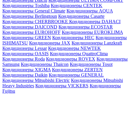
Кондиционеры Daichi
Кондиционеры ULTIMA COMFORT
Кондиционеры Toshiba
Кондиционеры CENTEK
Кондиционеры General Climate
Кондиционеры AQUA
Кондиционеры Berlingtoun
Кондиционеры Casarte
Кондиционеры CHERBROOKE
Кондиционеры DAHACI
Кондиционеры DAICOND
Кондиционеры ECOSTAR
Кондиционеры EUROHOFF
Кондиционеры EUROKLIMA
Кондиционеры GREEN
Кондиционеры HEC
Кондиционеры
ISHIMATSU
Кондиционеры JAX
Кондиционеры Lanzkraft
Кондиционеры Lessar
Кондиционеры NEWTEK
Кондиционеры OASIS
Кондиционеры QuattroClima
Кондиционеры Roda
Кондиционеры ROVEX
Кондиционеры
Samsung
Кондиционеры Thaicon
Кондиционеры Tosot
Кондиционеры XIGMA
Кондиционеры ZERTEN
Кондиционеры Daikin
Кондиционеры GENERAL
Кондиционеры Mitsubishi Electric
Кондиционеры Mitsubishi
Heavy Industries
Кондиционеры VICKERS
Кондиционеры
Fujitsu