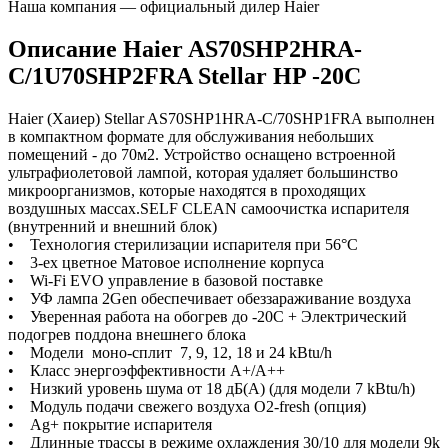
Наша компания — официальный дилер Haier
Описание Haier AS70SHP2HRA-
C/1U70SHP2FRA Stellar HP -20С
Haier (Хаиер) Stellar AS70SHP1HRA-C/70SHP1FRA выполнен
в компактном формате для обслуживания небольших
помещений - до 70м2. Устройство оснащено встроенной
ультрафиолетовой лампой, которая удаляет большинство
микроорганизмов, которые находятся в проходящих
воздушных массах.SELF CLEAN самоочистка испарителя
(внутренний и внешний блок)
• Технология стерилизации испарителя при 56°С
• 3-ех цветное Матовое исполнение корпуса
• Wi-Fi EVO управление в базовой поставке
• УФ лампа 2Gen обеспечивает обеззараживание воздуха
• Уверенная работа на обогрев до -20С + Электрический
подогрев поддона внешнего блока
• Модели моно-сплит 7, 9, 12, 18 и 24 kBtu/h
• Класс энергоэффективности А+/A++
• Низкий уровень шума от 18 дБ(А) (для модели 7 kBtu/h)
• Модуль подачи свежего воздуха O2-fresh (опция)
• Ag+ покрытие испарителя
• Длинные трассы в режиме охлаждения 30/10 для модели 9k