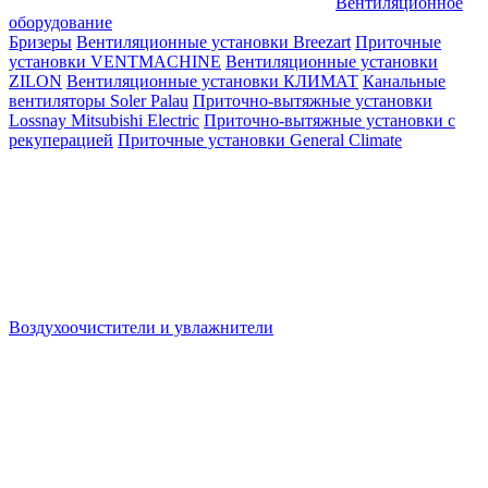
Вентиляционное
оборудование
Бризеры
Вентиляционные установки Breezart
Приточные
установки VENTMACHINE
Вентиляционные установки
ZILON
Вентиляционные установки КЛИМАТ
Канальные
вентиляторы Soler Palau
Приточно-вытяжные установки
Lossnay Mitsubishi Electric
Приточно-вытяжные установки с
рекуперацией
Приточные установки General Climate
Воздухоочистители и увлажнители