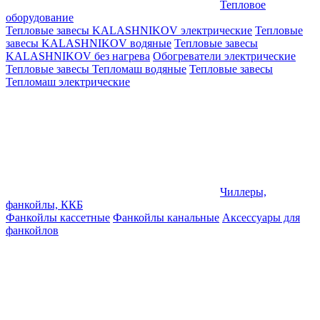
Тепловое
оборудование
Тепловые завесы KALASHNIKOV электрические
Тепловые
завесы KALASHNIKOV водяные
Тепловые завесы
KALASHNIKOV без нагрева
Обогреватели электрические
Тепловые завесы Тепломаш водяные
Тепловые завесы
Тепломаш электрические
Чиллеры,
фанкойлы, ККБ
Фанкойлы кассетные
Фанкойлы канальные
Аксессуары для
фанкойлов