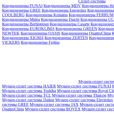
Сплит-системы
Кондиционеры FUNAI
Кондиционеры MDV
Кондиционеры Hi
Кондиционеры GREE
Кондиционеры Energolux
Кондиционеры
СOOLBERG
Кондиционеры Kentatsu
Кондиционеры FERRUM
Кондиционеры Midea
Кондиционеры Daichi
Кондиционеры U
Кондиционеры Berlingtoun
Кондиционеры Casarte
Кондицион
Кондиционеры EUROKLIMA
Кондиционеры GREEN
Кондиц
NEWTEK
Кондиционеры OASIS
Кондиционеры QuattroClima
Кондиционеры XIGMA
Кондиционеры ZERTEN
Кондиционеры
VICKERS
Кондиционеры Fujitsu
Мульти-сплит сист
Мульти-сплит системы HAIER
Мульти-сплит системы FUNAI
М
Мульти-сплит системы Toshiba
Мульти-сплит системы Royal Cl
Мульти-сплит системы TCL
Мульти-сплит системы Thaicon
Мул
Мульти-сплит системы Daikin
Мульти-сплит системы Electrolux
системы GREE
Мульти-сплит системы JAX
Мульти-сплит сист
QuattroClima
Мульти-сплит системы ROVEX
Мульти-сплит сис