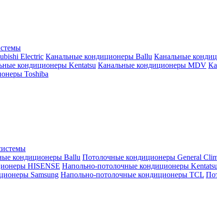
истемы
ishi Electric
Канальные кондиционеры Ballu
Канальные кондиц
ьные кондиционеры Kentatsu
Канальные кондиционеры MDV
Ка
онеры Toshiba
системы
ные кондиционеры Ballu
Потолочные кондиционеры General Clim
ционеры HISENSE
Напольно-потолочные кондиционеры Kentats
ционеры Samsung
Напольно-потолочные кондиционеры TCL
Пот