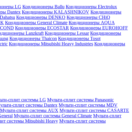
ионеры LG
Кондиционеры Ballu
Кондиционеры Electrolux
ры Dantex
Кондиционеры KALASHNIKOV
Кондиционеры
Dahatsu
Кондиционеры DENKO
Кондиционеры CHiQ
EK
Кондиционеры General Climate
Кондиционеры AQUA
AICOND
Кондиционеры ECOSTAR
Кондиционеры EUROHOFF
ндиционеры Lanzkraft
Кондиционеры Lessar
Кондиционеры
sung
Кондиционеры Thaicon
Кондиционеры Tosot
tric
Кондиционеры Mitsubishi Heavy Industries
Кондиционеры
ьти-сплит системы LG
Мульти-сплит системы Panasonic
ульти-сплит системы Dantex
Мульти-сплит системы MDV
Мульти-сплит системы AUX
Мульти-сплит системы CASARTE
eneral
Мульти-сплит системы General Climate
Мульти-сплит
ит системы Mitsubishi Heavy
Мульти-сплит системы