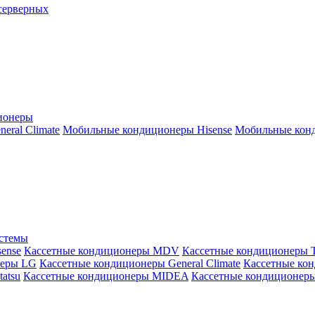
серверных
ионеры
ral Climate
Мобильные кондиционеры Hisense
Мобильные конд
истемы
ense
Кассетные кондиционеры MDV
Кассетные кондиционеры 
неры LG
Кассетные кондиционеры General Climate
Кассетные конд
atsu
Кассетные кондиционеры MIDEA
Кассетные кондиционер