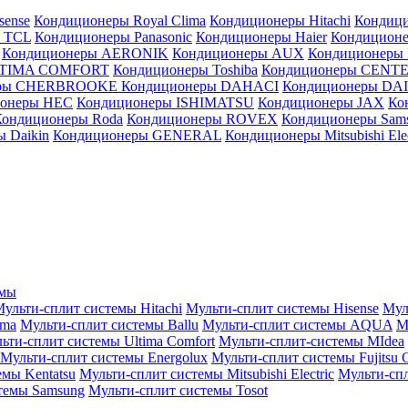
sense
Кондиционеры Royal Clima
Кондиционеры Hitachi
Кондиц
 TCL
Кондиционеры Panasonic
Кондиционеры Haier
Кондиционе
Кондиционеры AERONIK
Кондиционеры AUX
Кондиционеры 
LTIMA COMFORT
Кондиционеры Toshiba
Кондиционеры CENT
еры CHERBROOKE
Кондиционеры DAHACI
Кондиционеры D
ионеры HEC
Кондиционеры ISHIMATSU
Кондиционеры JAX
Ко
Кондиционеры Roda
Кондиционеры ROVEX
Кондиционеры Sam
 Daikin
Кондиционеры GENERAL
Кондиционеры Mitsubishi Elec
емы
ульти-сплит системы Hitachi
Мульти-сплит системы Hisense
Мул
ima
Мульти-сплит системы Ballu
Мульти-сплит системы AQUA
М
ьти-сплит системы Ultima Comfort
Мульти-сплит-системы MIdea
Мульти-сплит системы Energolux
Мульти-сплит системы Fujitsu G
емы Kentatsu
Мульти-сплит системы Mitsubishi Electric
Мульти-спл
темы Samsung
Мульти-сплит системы Tosot