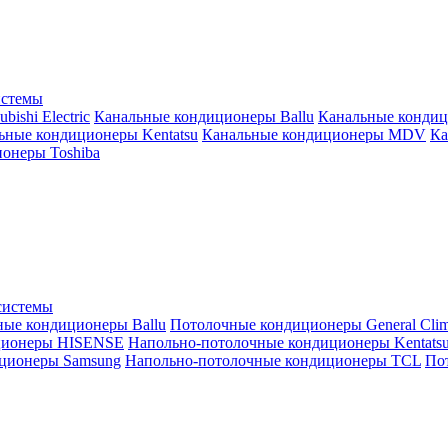
истемы
ishi Electric
Канальные кондиционеры Ballu
Канальные кондиц
ьные кондиционеры Kentatsu
Канальные кондиционеры MDV
Ка
онеры Toshiba
системы
ные кондиционеры Ballu
Потолочные кондиционеры General Clim
ционеры HISENSE
Напольно-потолочные кондиционеры Kentats
ционеры Samsung
Напольно-потолочные кондиционеры TCL
Пот