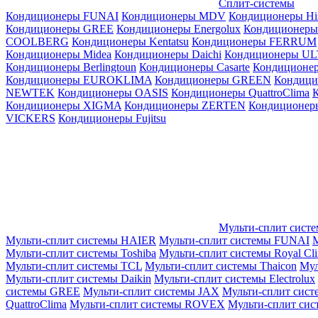
Сплит-системы
Кондиционеры FUNAI
Кондиционеры MDV
Кондиционеры Hi
Кондиционеры GREE
Кондиционеры Energolux
Кондиционеры
СOOLBERG
Кондиционеры Kentatsu
Кондиционеры FERRUM
Кондиционеры Midea
Кондиционеры Daichi
Кондиционеры U
Кондиционеры Berlingtoun
Кондиционеры Casarte
Кондицион
Кондиционеры EUROKLIMA
Кондиционеры GREEN
Кондиц
NEWTEK
Кондиционеры OASIS
Кондиционеры QuattroClima
Кондиционеры XIGMA
Кондиционеры ZERTEN
Кондиционеры
VICKERS
Кондиционеры Fujitsu
Мульти-сплит сист
Мульти-сплит системы HAIER
Мульти-сплит системы FUNAI
М
Мульти-сплит системы Toshiba
Мульти-сплит системы Royal Cl
Мульти-сплит системы TCL
Мульти-сплит системы Thaicon
Мул
Мульти-сплит системы Daikin
Мульти-сплит системы Electrolux
системы GREE
Мульти-сплит системы JAX
Мульти-сплит сист
QuattroClima
Мульти-сплит системы ROVEX
Мульти-сплит сис