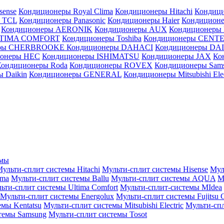
sense
Кондиционеры Royal Clima
Кондиционеры Hitachi
Кондиц
 TCL
Кондиционеры Panasonic
Кондиционеры Haier
Кондиционе
Кондиционеры AERONIK
Кондиционеры AUX
Кондиционеры 
LTIMA COMFORT
Кондиционеры Toshiba
Кондиционеры CENT
еры CHERBROOKE
Кондиционеры DAHACI
Кондиционеры D
ионеры HEC
Кондиционеры ISHIMATSU
Кондиционеры JAX
Ко
Кондиционеры Roda
Кондиционеры ROVEX
Кондиционеры Sam
 Daikin
Кондиционеры GENERAL
Кондиционеры Mitsubishi Elec
емы
ульти-сплит системы Hitachi
Мульти-сплит системы Hisense
Мул
ima
Мульти-сплит системы Ballu
Мульти-сплит системы AQUA
М
ьти-сплит системы Ultima Comfort
Мульти-сплит-системы MIdea
Мульти-сплит системы Energolux
Мульти-сплит системы Fujitsu G
емы Kentatsu
Мульти-сплит системы Mitsubishi Electric
Мульти-спл
темы Samsung
Мульти-сплит системы Tosot