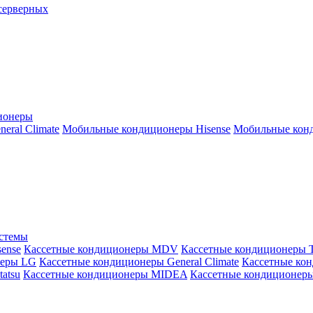
серверных
ионеры
ral Climate
Мобильные кондиционеры Hisense
Мобильные конд
истемы
ense
Кассетные кондиционеры MDV
Кассетные кондиционеры 
неры LG
Кассетные кондиционеры General Climate
Кассетные конд
atsu
Кассетные кондиционеры MIDEA
Кассетные кондиционер