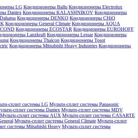
ионеры LG
Кондиционеры Ballu
Кондиционеры Electrolux
ры Dantex
Кондиционеры KALASHNIKOV
Кондиционеры
Dahatsu
Кондиционеры DENKO
Кондиционеры CHiQ
EK
Кондиционеры General Climate
Кондиционеры AQUA
AICOND
Кондиционеры ECOSTAR
Кондиционеры EUROHOFF
ндиционеры Lanzkraft
Кондиционеры Lessar
Кондиционеры
sung
Кондиционеры Thaicon
Кондиционеры Tosot
tric
Кондиционеры Mitsubishi Heavy Industries
Кондиционеры
ьти-сплит системы LG
Мульти-сплит системы Panasonic
ульти-сплит системы Dantex
Мульти-сплит системы MDV
Мульти-сплит системы AUX
Мульти-сплит системы CASARTE
eneral
Мульти-сплит системы General Climate
Мульти-сплит
ит системы Mitsubishi Heavy
Мульти-сплит системы