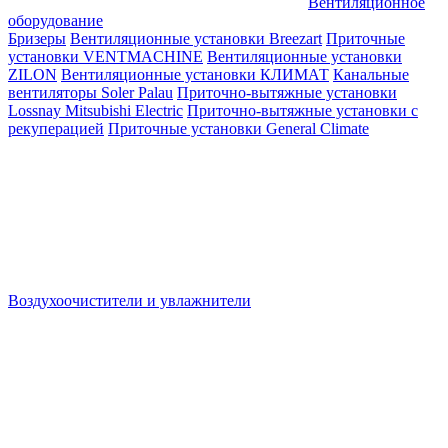
Вентиляционное
оборудование
Бризеры
Вентиляционные установки Breezart
Приточные
установки VENTMACHINE
Вентиляционные установки
ZILON
Вентиляционные установки КЛИМАТ
Канальные
вентиляторы Soler Palau
Приточно-вытяжные установки
Lossnay Mitsubishi Electric
Приточно-вытяжные установки с
рекуперацией
Приточные установки General Climate
Воздухоочистители и увлажнители