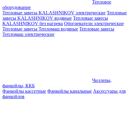
Тепловое
оборудование
Тепловые завесы KALASHNIKOV электрические
Тепловые
завесы KALASHNIKOV водяные
Тепловые завесы
KALASHNIKOV без нагрева
Обогреватели электрические
Тепловые завесы Тепломаш водяные
Тепловые завесы
Тепломаш электрические
Чиллеры,
фанкойлы, ККБ
Фанкойлы кассетные
Фанкойлы канальные
Аксессуары для
фанкойлов