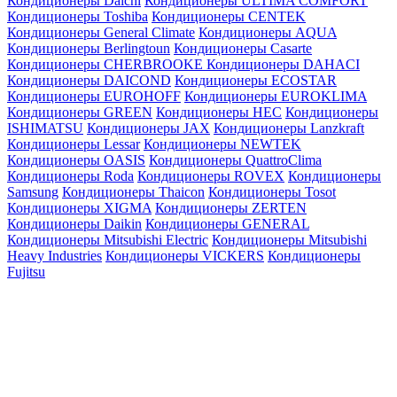
Кондиционеры Daichi
Кондиционеры ULTIMA COMFORT
Кондиционеры Toshiba
Кондиционеры CENTEK
Кондиционеры General Climate
Кондиционеры AQUA
Кондиционеры Berlingtoun
Кондиционеры Casarte
Кондиционеры CHERBROOKE
Кондиционеры DAHACI
Кондиционеры DAICOND
Кондиционеры ECOSTAR
Кондиционеры EUROHOFF
Кондиционеры EUROKLIMA
Кондиционеры GREEN
Кондиционеры HEC
Кондиционеры
ISHIMATSU
Кондиционеры JAX
Кондиционеры Lanzkraft
Кондиционеры Lessar
Кондиционеры NEWTEK
Кондиционеры OASIS
Кондиционеры QuattroClima
Кондиционеры Roda
Кондиционеры ROVEX
Кондиционеры
Samsung
Кондиционеры Thaicon
Кондиционеры Tosot
Кондиционеры XIGMA
Кондиционеры ZERTEN
Кондиционеры Daikin
Кондиционеры GENERAL
Кондиционеры Mitsubishi Electric
Кондиционеры Mitsubishi
Heavy Industries
Кондиционеры VICKERS
Кондиционеры
Fujitsu