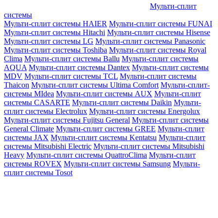
Мульти-сплит
системы
Мульти-сплит системы HAIER
Мульти-сплит системы FUNAI
Мульти-сплит системы Hitachi
Мульти-сплит системы Hisense
Мульти-сплит системы LG
Мульти-сплит системы Panasonic
Мульти-сплит системы Toshiba
Мульти-сплит системы Royal
Clima
Мульти-сплит системы Ballu
Мульти-сплит системы
AQUA
Мульти-сплит системы Dantex
Мульти-сплит системы
MDV
Мульти-сплит системы TCL
Мульти-сплит системы
Thaicon
Мульти-сплит системы Ultima Comfort
Мульти-сплит-
системы MIdea
Мульти-сплит системы AUX
Мульти-сплит
системы CASARTE
Мульти-сплит системы Daikin
Мульти-
сплит системы Electrolux
Мульти-сплит системы Energolux
Мульти-сплит системы Fujitsu General
Мульти-сплит системы
General Climate
Мульти-сплит системы GREE
Мульти-сплит
системы JAX
Мульти-сплит системы Kentatsu
Мульти-сплит
системы Mitsubishi Electric
Мульти-сплит системы Mitsubishi
Heavy
Мульти-сплит системы QuattroClima
Мульти-сплит
системы ROVEX
Мульти-сплит системы Samsung
Мульти-
сплит системы Tosot