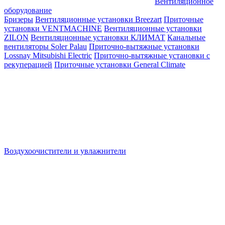
Вентиляционное
оборудование
Бризеры
Вентиляционные установки Breezart
Приточные
установки VENTMACHINE
Вентиляционные установки
ZILON
Вентиляционные установки КЛИМАТ
Канальные
вентиляторы Soler Palau
Приточно-вытяжные установки
Lossnay Mitsubishi Electric
Приточно-вытяжные установки с
рекуперацией
Приточные установки General Climate
Воздухоочистители и увлажнители