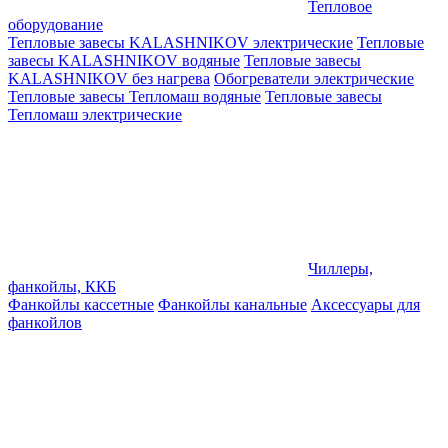
Тепловое
оборудование
Тепловые завесы KALASHNIKOV электрические
Тепловые
завесы KALASHNIKOV водяные
Тепловые завесы
KALASHNIKOV без нагрева
Обогреватели электрические
Тепловые завесы Тепломаш водяные
Тепловые завесы
Тепломаш электрические
Чиллеры,
фанкойлы, ККБ
Фанкойлы кассетные
Фанкойлы канальные
Аксессуары для
фанкойлов