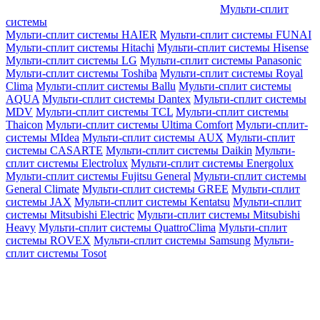
Мульти-сплит
системы
Мульти-сплит системы HAIER
Мульти-сплит системы FUNAI
Мульти-сплит системы Hitachi
Мульти-сплит системы Hisense
Мульти-сплит системы LG
Мульти-сплит системы Panasonic
Мульти-сплит системы Toshiba
Мульти-сплит системы Royal
Clima
Мульти-сплит системы Ballu
Мульти-сплит системы
AQUA
Мульти-сплит системы Dantex
Мульти-сплит системы
MDV
Мульти-сплит системы TCL
Мульти-сплит системы
Thaicon
Мульти-сплит системы Ultima Comfort
Мульти-сплит-
системы MIdea
Мульти-сплит системы AUX
Мульти-сплит
системы CASARTE
Мульти-сплит системы Daikin
Мульти-
сплит системы Electrolux
Мульти-сплит системы Energolux
Мульти-сплит системы Fujitsu General
Мульти-сплит системы
General Climate
Мульти-сплит системы GREE
Мульти-сплит
системы JAX
Мульти-сплит системы Kentatsu
Мульти-сплит
системы Mitsubishi Electric
Мульти-сплит системы Mitsubishi
Heavy
Мульти-сплит системы QuattroClima
Мульти-сплит
системы ROVEX
Мульти-сплит системы Samsung
Мульти-
сплит системы Tosot