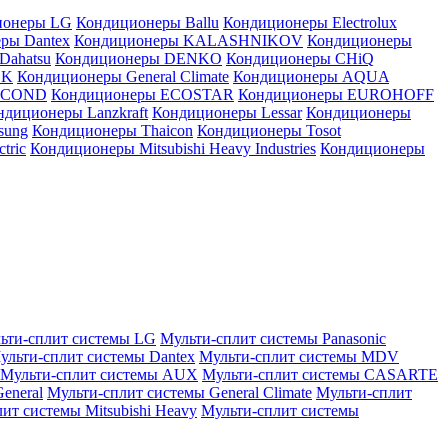
ионеры LG
Кондиционеры Ballu
Кондиционеры Electrolux
ры Dantex
Кондиционеры KALASHNIKOV
Кондиционеры
Dahatsu
Кондиционеры DENKO
Кондиционеры CHiQ
EK
Кондиционеры General Climate
Кондиционеры AQUA
AICOND
Кондиционеры ECOSTAR
Кондиционеры EUROHOFF
ндиционеры Lanzkraft
Кондиционеры Lessar
Кондиционеры
sung
Кондиционеры Thaicon
Кондиционеры Tosot
tric
Кондиционеры Mitsubishi Heavy Industries
Кондиционеры
ьти-сплит системы LG
Мульти-сплит системы Panasonic
ульти-сплит системы Dantex
Мульти-сплит системы MDV
Мульти-сплит системы AUX
Мульти-сплит системы CASARTE
eneral
Мульти-сплит системы General Climate
Мульти-сплит
ит системы Mitsubishi Heavy
Мульти-сплит системы