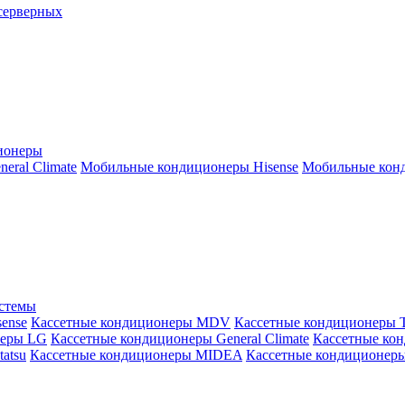
серверных
ионеры
ral Climate
Мобильные кондиционеры Hisense
Мобильные конд
истемы
ense
Кассетные кондиционеры MDV
Кассетные кондиционеры 
неры LG
Кассетные кондиционеры General Climate
Кассетные конд
atsu
Кассетные кондиционеры MIDEA
Кассетные кондиционер