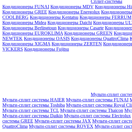
Сплит-системы
Кондиционеры FUNAI
Кондиционеры MDV
Кондиционеры Hi
Кондиционеры GREE
Кондиционеры Energolux
Кондиционеры
СOOLBERG
Кондиционеры Kentatsu
Кондиционеры FERRUM
Кондиционеры Midea
Кондиционеры Daichi
Кондиционеры U
Кондиционеры Berlingtoun
Кондиционеры Casarte
Кондицион
Кондиционеры EUROKLIMA
Кондиционеры GREEN
Кондиц
NEWTEK
Кондиционеры OASIS
Кондиционеры QuattroClima
Кондиционеры XIGMA
Кондиционеры ZERTEN
Кондиционеры
VICKERS
Кондиционеры Fujitsu
Мульти-сплит сист
Мульти-сплит системы HAIER
Мульти-сплит системы FUNAI
М
Мульти-сплит системы Toshiba
Мульти-сплит системы Royal Cl
Мульти-сплит системы TCL
Мульти-сплит системы Thaicon
Мул
Мульти-сплит системы Daikin
Мульти-сплит системы Electrolux
системы GREE
Мульти-сплит системы JAX
Мульти-сплит сист
QuattroClima
Мульти-сплит системы ROVEX
Мульти-сплит сис