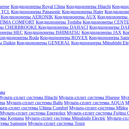
sense
Кондиционеры Royal Clima
Кондиционеры Hitachi
Кондиц
 TCL
Кондиционеры Panasonic
Кондиционеры Haier
Кондиционе
Кондиционеры AERONIK
Кондиционеры AUX
Кондиционеры 
LTIMA COMFORT
Кондиционеры Toshiba
Кондиционеры CENT
еры CHERBROOKE
Кондиционеры DAHACI
Кондиционеры D
ионеры HEC
Кондиционеры ISHIMATSU
Кондиционеры JAX
Ко
Кондиционеры Roda
Кондиционеры ROVEX
Кондиционеры Sam
 Daikin
Кондиционеры GENERAL
Кондиционеры Mitsubishi Elec
емы
ульти-сплит системы Hitachi
Мульти-сплит системы Hisense
Мул
ima
Мульти-сплит системы Ballu
Мульти-сплит системы AQUA
М
ьти-сплит системы Ultima Comfort
Мульти-сплит-системы MIdea
Мульти-сплит системы Energolux
Мульти-сплит системы Fujitsu G
емы Kentatsu
Мульти-сплит системы Mitsubishi Electric
Мульти-спл
темы Samsung
Мульти-сплит системы Tosot