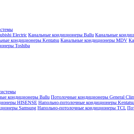
истемы
ishi Electric
Канальные кондиционеры Ballu
Канальные кондиц
ьные кондиционеры Kentatsu
Канальные кондиционеры MDV
Ка
онеры Toshiba
системы
ные кондиционеры Ballu
Потолочные кондиционеры General Clim
ционеры HISENSE
Напольно-потолочные кондиционеры Kentats
ционеры Samsung
Напольно-потолочные кондиционеры TCL
Пот