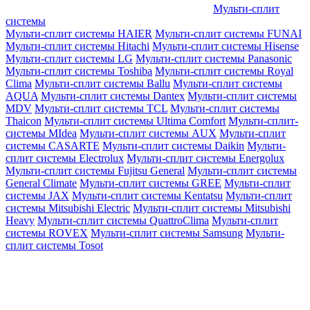
Мульти-сплит
системы
Мульти-сплит системы HAIER
Мульти-сплит системы FUNAI
Мульти-сплит системы Hitachi
Мульти-сплит системы Hisense
Мульти-сплит системы LG
Мульти-сплит системы Panasonic
Мульти-сплит системы Toshiba
Мульти-сплит системы Royal
Clima
Мульти-сплит системы Ballu
Мульти-сплит системы
AQUA
Мульти-сплит системы Dantex
Мульти-сплит системы
MDV
Мульти-сплит системы TCL
Мульти-сплит системы
Thaicon
Мульти-сплит системы Ultima Comfort
Мульти-сплит-
системы MIdea
Мульти-сплит системы AUX
Мульти-сплит
системы CASARTE
Мульти-сплит системы Daikin
Мульти-
сплит системы Electrolux
Мульти-сплит системы Energolux
Мульти-сплит системы Fujitsu General
Мульти-сплит системы
General Climate
Мульти-сплит системы GREE
Мульти-сплит
системы JAX
Мульти-сплит системы Kentatsu
Мульти-сплит
системы Mitsubishi Electric
Мульти-сплит системы Mitsubishi
Heavy
Мульти-сплит системы QuattroClima
Мульти-сплит
системы ROVEX
Мульти-сплит системы Samsung
Мульти-
сплит системы Tosot