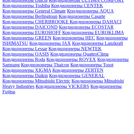
Кондиционеры Daichi
Кондиционеры ULTIMA COMFORT
Кондиционеры Toshiba
Кондиционеры CENTEK
Кондиционеры General Climate
Кондиционеры AQUA
Кондиционеры Berlingtoun
Кондиционеры Casarte
Кондиционеры CHERBROOKE
Кондиционеры DAHACI
Кондиционеры DAICOND
Кондиционеры ECOSTAR
Кондиционеры EUROHOFF
Кондиционеры EUROKLIMA
Кондиционеры GREEN
Кондиционеры HEC
Кондиционеры
ISHIMATSU
Кондиционеры JAX
Кондиционеры Lanzkraft
Кондиционеры Lessar
Кондиционеры NEWTEK
Кондиционеры OASIS
Кондиционеры QuattroClima
Кондиционеры Roda
Кондиционеры ROVEX
Кондиционеры
Samsung
Кондиционеры Thaicon
Кондиционеры Tosot
Кондиционеры XIGMA
Кондиционеры ZERTEN
Кондиционеры Daikin
Кондиционеры GENERAL
Кондиционеры Mitsubishi Electric
Кондиционеры Mitsubishi
Heavy Industries
Кондиционеры VICKERS
Кондиционеры
Fujitsu