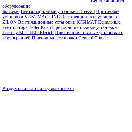
Вентиляционное
оборудование
Бризеры
Вентиляционные установки Breezart
Приточные
установки VENTMACHINE
Вентиляционные установки
ZILON
Вентиляционные установки КЛИМАТ
Канальные
вентиляторы Soler Palau
Приточно-вытяжные установки
Lossnay Mitsubishi Electric
Приточно-вытяжные установки с
рекуперацией
Приточные установки General Climate
Воздухоочистители и увлажнители