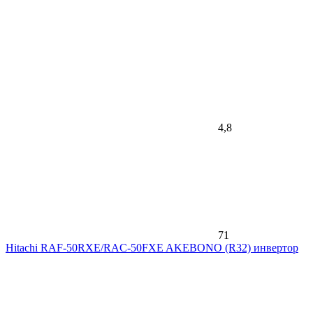
4,8
71
Hitachi RAF-50RXE/RAC-50FXE AKEBONO (R32) инвертор