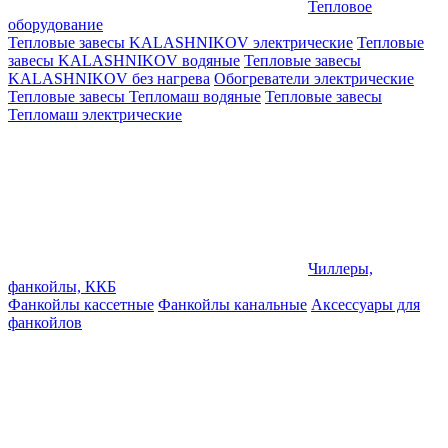
Тепловое
оборудование
Тепловые завесы KALASHNIKOV электрические
Тепловые
завесы KALASHNIKOV водяные
Тепловые завесы
KALASHNIKOV без нагрева
Обогреватели электрические
Тепловые завесы Тепломаш водяные
Тепловые завесы
Тепломаш электрические
Чиллеры,
фанкойлы, ККБ
Фанкойлы кассетные
Фанкойлы канальные
Аксессуары для
фанкойлов