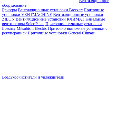
Вентиляционное
оборудование
Бризеры
Вентиляционные установки Breezart
Приточные
установки VENTMACHINE
Вентиляционные установки
ZILON
Вентиляционные установки КЛИМАТ
Канальные
вентиляторы Soler Palau
Приточно-вытяжные установки
Lossnay Mitsubishi Electric
Приточно-вытяжные установки с
рекуперацией
Приточные установки General Climate
Воздухоочистители и увлажнители