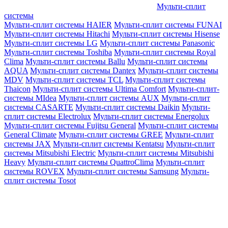
Мульти-сплит
системы
Мульти-сплит системы HAIER
Мульти-сплит системы FUNAI
Мульти-сплит системы Hitachi
Мульти-сплит системы Hisense
Мульти-сплит системы LG
Мульти-сплит системы Panasonic
Мульти-сплит системы Toshiba
Мульти-сплит системы Royal
Clima
Мульти-сплит системы Ballu
Мульти-сплит системы
AQUA
Мульти-сплит системы Dantex
Мульти-сплит системы
MDV
Мульти-сплит системы TCL
Мульти-сплит системы
Thaicon
Мульти-сплит системы Ultima Comfort
Мульти-сплит-
системы MIdea
Мульти-сплит системы AUX
Мульти-сплит
системы CASARTE
Мульти-сплит системы Daikin
Мульти-
сплит системы Electrolux
Мульти-сплит системы Energolux
Мульти-сплит системы Fujitsu General
Мульти-сплит системы
General Climate
Мульти-сплит системы GREE
Мульти-сплит
системы JAX
Мульти-сплит системы Kentatsu
Мульти-сплит
системы Mitsubishi Electric
Мульти-сплит системы Mitsubishi
Heavy
Мульти-сплит системы QuattroClima
Мульти-сплит
системы ROVEX
Мульти-сплит системы Samsung
Мульти-
сплит системы Tosot