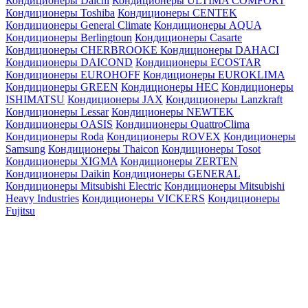
Кондиционеры Daichi
Кондиционеры ULTIMA COMFORT
Кондиционеры Toshiba
Кондиционеры CENTEK
Кондиционеры General Climate
Кондиционеры AQUA
Кондиционеры Berlingtoun
Кондиционеры Casarte
Кондиционеры CHERBROOKE
Кондиционеры DAHACI
Кондиционеры DAICOND
Кондиционеры ECOSTAR
Кондиционеры EUROHOFF
Кондиционеры EUROKLIMA
Кондиционеры GREEN
Кондиционеры HEC
Кондиционеры
ISHIMATSU
Кондиционеры JAX
Кондиционеры Lanzkraft
Кондиционеры Lessar
Кондиционеры NEWTEK
Кондиционеры OASIS
Кондиционеры QuattroClima
Кондиционеры Roda
Кондиционеры ROVEX
Кондиционеры
Samsung
Кондиционеры Thaicon
Кондиционеры Tosot
Кондиционеры XIGMA
Кондиционеры ZERTEN
Кондиционеры Daikin
Кондиционеры GENERAL
Кондиционеры Mitsubishi Electric
Кондиционеры Mitsubishi
Heavy Industries
Кондиционеры VICKERS
Кондиционеры
Fujitsu