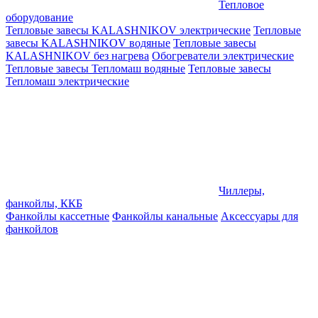
Тепловое
оборудование
Тепловые завесы KALASHNIKOV электрические
Тепловые
завесы KALASHNIKOV водяные
Тепловые завесы
KALASHNIKOV без нагрева
Обогреватели электрические
Тепловые завесы Тепломаш водяные
Тепловые завесы
Тепломаш электрические
Чиллеры,
фанкойлы, ККБ
Фанкойлы кассетные
Фанкойлы канальные
Аксессуары для
фанкойлов