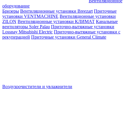
Вентиляционное
оборудование
Бризеры
Вентиляционные установки Breezart
Приточные
установки VENTMACHINE
Вентиляционные установки
ZILON
Вентиляционные установки КЛИМАТ
Канальные
вентиляторы Soler Palau
Приточно-вытяжные установки
Lossnay Mitsubishi Electric
Приточно-вытяжные установки с
рекуперацией
Приточные установки General Climate
Воздухоочистители и увлажнители