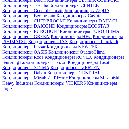
Кондиционеры Daichi
Кондиционеры ULTIMA COMFORT
Кондиционеры Toshiba
Кондиционеры CENTEK
Кондиционеры General Climate
Кондиционеры AQUA
Кондиционеры Berlingtoun
Кондиционеры Casarte
Кондиционеры CHERBROOKE
Кондиционеры DAHACI
Кондиционеры DAICOND
Кондиционеры ECOSTAR
Кондиционеры EUROHOFF
Кондиционеры EUROKLIMA
Кондиционеры GREEN
Кондиционеры HEC
Кондиционеры
ISHIMATSU
Кондиционеры JAX
Кондиционеры Lanzkraft
Кондиционеры Lessar
Кондиционеры NEWTEK
Кондиционеры OASIS
Кондиционеры QuattroClima
Кондиционеры Roda
Кондиционеры ROVEX
Кондиционеры
Samsung
Кондиционеры Thaicon
Кондиционеры Tosot
Кондиционеры XIGMA
Кондиционеры ZERTEN
Кондиционеры Daikin
Кондиционеры GENERAL
Кондиционеры Mitsubishi Electric
Кондиционеры Mitsubishi
Heavy Industries
Кондиционеры VICKERS
Кондиционеры
Fujitsu