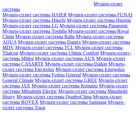
Мульти-сплит
системы
Мульти-сплит системы HAIER
Мульти-сплит системы FUNAI
Мульти-сплит системы Hitachi
Мульти-сплит системы Hisense
Мульти-сплит системы LG
Мульти-сплит системы Panasonic
Мульти-сплит системы Toshiba
Мульти-сплит системы Royal
Clima
Мульти-сплит системы Ballu
Мульти-сплит системы
AQUA
Мульти-сплит системы Dantex
Мульти-сплит системы
MDV
Мульти-сплит системы TCL
Мульти-сплит системы
Thaicon
Мульти-сплит системы Ultima Comfort
Мульти-сплит-
системы MIdea
Мульти-сплит системы AUX
Мульти-сплит
системы CASARTE
Мульти-сплит системы Daikin
Мульти-
сплит системы Electrolux
Мульти-сплит системы Energolux
Мульти-сплит системы Fujitsu General
Мульти-сплит системы
General Climate
Мульти-сплит системы GREE
Мульти-сплит
системы JAX
Мульти-сплит системы Kentatsu
Мульти-сплит
системы Mitsubishi Electric
Мульти-сплит системы Mitsubishi
Heavy
Мульти-сплит системы QuattroClima
Мульти-сплит
системы ROVEX
Мульти-сплит системы Samsung
Мульти-
сплит системы Tosot