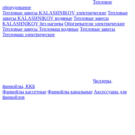
Тепловое
оборудование
Тепловые завесы KALASHNIKOV электрические
Тепловые
завесы KALASHNIKOV водяные
Тепловые завесы
KALASHNIKOV без нагрева
Обогреватели электрические
Тепловые завесы Тепломаш водяные
Тепловые завесы
Тепломаш электрические
Чиллеры,
фанкойлы, ККБ
Фанкойлы кассетные
Фанкойлы канальные
Аксессуары для
фанкойлов