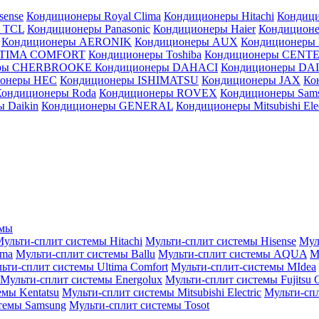
sense
Кондиционеры Royal Clima
Кондиционеры Hitachi
Кондиц
 TCL
Кондиционеры Panasonic
Кондиционеры Haier
Кондиционе
Кондиционеры AERONIK
Кондиционеры AUX
Кондиционеры 
LTIMA COMFORT
Кондиционеры Toshiba
Кондиционеры CENT
еры CHERBROOKE
Кондиционеры DAHACI
Кондиционеры D
ионеры HEC
Кондиционеры ISHIMATSU
Кондиционеры JAX
Ко
Кондиционеры Roda
Кондиционеры ROVEX
Кондиционеры Sam
 Daikin
Кондиционеры GENERAL
Кондиционеры Mitsubishi Elec
емы
ульти-сплит системы Hitachi
Мульти-сплит системы Hisense
Мул
ima
Мульти-сплит системы Ballu
Мульти-сплит системы AQUA
М
ьти-сплит системы Ultima Comfort
Мульти-сплит-системы MIdea
Мульти-сплит системы Energolux
Мульти-сплит системы Fujitsu G
емы Kentatsu
Мульти-сплит системы Mitsubishi Electric
Мульти-спл
темы Samsung
Мульти-сплит системы Tosot