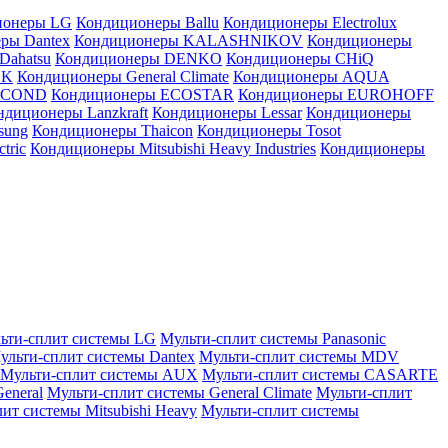
ионеры LG
Кондиционеры Ballu
Кондиционеры Electrolux
ры Dantex
Кондиционеры KALASHNIKOV
Кондиционеры
Dahatsu
Кондиционеры DENKO
Кондиционеры CHiQ
EK
Кондиционеры General Climate
Кондиционеры AQUA
AICOND
Кондиционеры ECOSTAR
Кондиционеры EUROHOFF
ндиционеры Lanzkraft
Кондиционеры Lessar
Кондиционеры
sung
Кондиционеры Thaicon
Кондиционеры Tosot
tric
Кондиционеры Mitsubishi Heavy Industries
Кондиционеры
ьти-сплит системы LG
Мульти-сплит системы Panasonic
ульти-сплит системы Dantex
Мульти-сплит системы MDV
Мульти-сплит системы AUX
Мульти-сплит системы CASARTE
eneral
Мульти-сплит системы General Climate
Мульти-сплит
ит системы Mitsubishi Heavy
Мульти-сплит системы