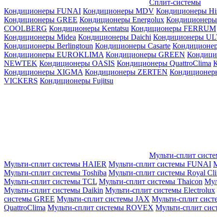
Сплит-системы
Кондиционеры FUNAI
Кондиционеры MDV
Кондиционеры Hi
Кондиционеры GREE
Кондиционеры Energolux
Кондиционеры
СOOLBERG
Кондиционеры Kentatsu
Кондиционеры FERRUM
Кондиционеры Midea
Кондиционеры Daichi
Кондиционеры U
Кондиционеры Berlingtoun
Кондиционеры Casarte
Кондицион
Кондиционеры EUROKLIMA
Кондиционеры GREEN
Кондиц
NEWTEK
Кондиционеры OASIS
Кондиционеры QuattroClima
Кондиционеры XIGMA
Кондиционеры ZERTEN
Кондиционеры
VICKERS
Кондиционеры Fujitsu
Мульти-сплит сист
Мульти-сплит системы HAIER
Мульти-сплит системы FUNAI
М
Мульти-сплит системы Toshiba
Мульти-сплит системы Royal Cl
Мульти-сплит системы TCL
Мульти-сплит системы Thaicon
Мул
Мульти-сплит системы Daikin
Мульти-сплит системы Electrolux
системы GREE
Мульти-сплит системы JAX
Мульти-сплит сист
QuattroClima
Мульти-сплит системы ROVEX
Мульти-сплит сис