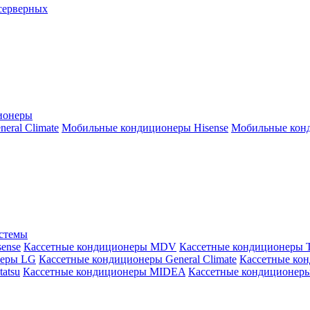
серверных
ионеры
ral Climate
Мобильные кондиционеры Hisense
Мобильные конд
истемы
ense
Кассетные кондиционеры MDV
Кассетные кондиционеры 
неры LG
Кассетные кондиционеры General Climate
Кассетные конд
atsu
Кассетные кондиционеры MIDEA
Кассетные кондиционер