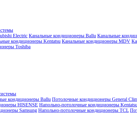
истемы
ishi Electric
Канальные кондиционеры Ballu
Канальные кондиц
ьные кондиционеры Kentatsu
Канальные кондиционеры MDV
Ка
онеры Toshiba
системы
ные кондиционеры Ballu
Потолочные кондиционеры General Clim
ционеры HISENSE
Напольно-потолочные кондиционеры Kentats
ционеры Samsung
Напольно-потолочные кондиционеры TCL
Пот