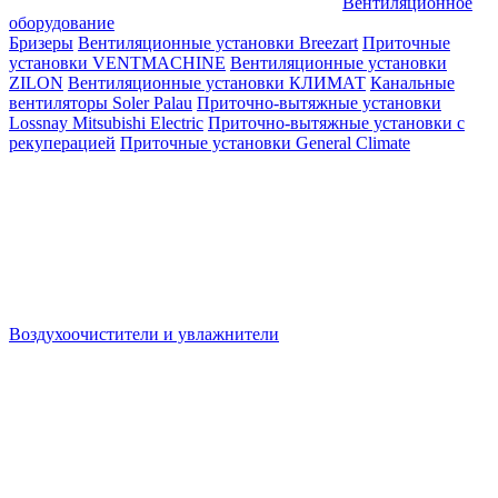
Вентиляционное
оборудование
Бризеры
Вентиляционные установки Breezart
Приточные
установки VENTMACHINE
Вентиляционные установки
ZILON
Вентиляционные установки КЛИМАТ
Канальные
вентиляторы Soler Palau
Приточно-вытяжные установки
Lossnay Mitsubishi Electric
Приточно-вытяжные установки с
рекуперацией
Приточные установки General Climate
Воздухоочистители и увлажнители