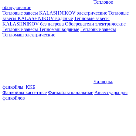
Тепловое
оборудование
Тепловые завесы KALASHNIKOV электрические
Тепловые
завесы KALASHNIKOV водяные
Тепловые завесы
KALASHNIKOV без нагрева
Обогреватели электрические
Тепловые завесы Тепломаш водяные
Тепловые завесы
Тепломаш электрические
Чиллеры,
фанкойлы, ККБ
Фанкойлы кассетные
Фанкойлы канальные
Аксессуары для
фанкойлов