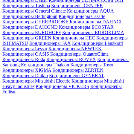
Кондиционеры Daichi
Кондиционеры ULTIMA COMFORT
Кондиционеры Toshiba
Кондиционеры CENTEK
Кондиционеры General Climate
Кондиционеры AQUA
Кондиционеры Berlingtoun
Кондиционеры Casarte
Кондиционеры CHERBROOKE
Кондиционеры DAHACI
Кондиционеры DAICOND
Кондиционеры ECOSTAR
Кондиционеры EUROHOFF
Кондиционеры EUROKLIMA
Кондиционеры GREEN
Кондиционеры HEC
Кондиционеры
ISHIMATSU
Кондиционеры JAX
Кондиционеры Lanzkraft
Кондиционеры Lessar
Кондиционеры NEWTEK
Кондиционеры OASIS
Кондиционеры QuattroClima
Кондиционеры Roda
Кондиционеры ROVEX
Кондиционеры
Samsung
Кондиционеры Thaicon
Кондиционеры Tosot
Кондиционеры XIGMA
Кондиционеры ZERTEN
Кондиционеры Daikin
Кондиционеры GENERAL
Кондиционеры Mitsubishi Electric
Кондиционеры Mitsubishi
Heavy Industries
Кондиционеры VICKERS
Кондиционеры
Fujitsu