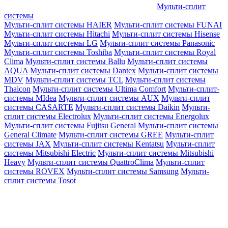
Мульти-сплит
системы
Мульти-сплит системы HAIER
Мульти-сплит системы FUNAI
Мульти-сплит системы Hitachi
Мульти-сплит системы Hisense
Мульти-сплит системы LG
Мульти-сплит системы Panasonic
Мульти-сплит системы Toshiba
Мульти-сплит системы Royal
Clima
Мульти-сплит системы Ballu
Мульти-сплит системы
AQUA
Мульти-сплит системы Dantex
Мульти-сплит системы
MDV
Мульти-сплит системы TCL
Мульти-сплит системы
Thaicon
Мульти-сплит системы Ultima Comfort
Мульти-сплит-
системы MIdea
Мульти-сплит системы AUX
Мульти-сплит
системы CASARTE
Мульти-сплит системы Daikin
Мульти-
сплит системы Electrolux
Мульти-сплит системы Energolux
Мульти-сплит системы Fujitsu General
Мульти-сплит системы
General Climate
Мульти-сплит системы GREE
Мульти-сплит
системы JAX
Мульти-сплит системы Kentatsu
Мульти-сплит
системы Mitsubishi Electric
Мульти-сплит системы Mitsubishi
Heavy
Мульти-сплит системы QuattroClima
Мульти-сплит
системы ROVEX
Мульти-сплит системы Samsung
Мульти-
сплит системы Tosot