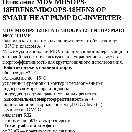
Описание MDV MDSOPS-
18HRFN8/MDOOPS-18HFN8 OP
SMART HEAT PUMP DC-INVERTER
MDV MDSOPS-12HRFN8 / MDOOPS-12HFN8 OP SMART
HEAT PUMP
Флагманская инверторная сплит-система с обогревом до
−35°C и классом A+++
Максимум технологий MDV в одном кондиционере: мощный
тепловой насос, интеллектуальное управление и высокая
энергоэффективность для круглогодичного использования.
Работает даже в сильный мороз
обогрев до −35°C
охлаждение до −15°C
усиленный фреоновый контур и теплообменники
подогрев компрессора и поддона
подходит для дома, дачи и холодных регионов
Максимальная энергоэффективность A+++
полностью инверторная система (3D DC-Inverter)
компрессор GMCC
хладагент R32
экономия до 60% электроэнергии
Тихая работа и комфор
т
от 22 дБ — практически не слышно