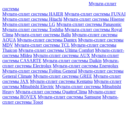
Мульти-сплит
системы
Мульти-сплит системы HAIER
Мульти-сплит системы FUNAI
Мульти-сплит системы Hitachi
Мульти-сплит системы Hisense
Мульти-сплит системы LG
Мульти-сплит системы Panasonic
Мульти-сплит системы Toshiba
Мульти-сплит системы Royal
Clima
Мульти-сплит системы Ballu
Мульти-сплит системы
AQUA
Мульти-сплит системы Dantex
Мульти-сплит системы
MDV
Мульти-сплит системы TCL
Мульти-сплит системы
Thaicon
Мульти-сплит системы Ultima Comfort
Мульти-сплит-
системы MIdea
Мульти-сплит системы AUX
Мульти-сплит
системы CASARTE
Мульти-сплит системы Daikin
Мульти-
сплит системы Electrolux
Мульти-сплит системы Energolux
Мульти-сплит системы Fujitsu General
Мульти-сплит системы
General Climate
Мульти-сплит системы GREE
Мульти-сплит
системы JAX
Мульти-сплит системы Kentatsu
Мульти-сплит
системы Mitsubishi Electric
Мульти-сплит системы Mitsubishi
Heavy
Мульти-сплит системы QuattroClima
Мульти-сплит
системы ROVEX
Мульти-сплит системы Samsung
Мульти-
сплит системы Tosot