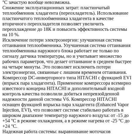
°С зачастую вообще невозможна.
Снижение эксплуатационных затрат: пластинчатый
теплообменник хладагента (переохладитель). Использование
пластинчатого теплообменника хладагента в качестве
вторичного переохладителя позволяет увеличить
переохлаждение до 18К и повысить эффективность системы
на 10 %.
Исключение потери электроэнергии: улучшенная система
оттаивания теплообменника. Улучшенная система оттаивания
теплообменника наружного блока работает не только по
сигналу датчика температуры, но и учитывает множество
рабочих параметров, что делает оттаивание в среднем быстрее
на четыре минуты. Это позволяет исключить потери
электроэнергии, связанные с лишним временем оттаивания.
Компрессор DC-инверторного типа HITACHI с функцией EVI
(впрыск пара хладагента). Применение компрессора всемирно
известного концерна HITACHI и дополнительный входной
контроль качества позволили добиться непревзойденной
надежности данной системы V6. Компрессор HITACHI
оснащен функцией впрыска пара хладагента (Enhanced Vapor
Injection, EVI), что позволяет системе стабильно работать в
широком диапазоне температур наружного воздуха: от -15 до
+54 °С в режиме охлаждения, а в режиме нагрева от -25 °С до
+24 °С.
Надежная работа системы: выравнивание моточасов