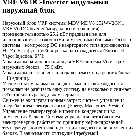
VRF V6 DC-Inverter модульный
наружный блок
Наружный блок VRF-системы MDV MDV6-252WV2GN1
VRF V6 DC-Inverter (модульного исполнения)
производительностью 25,2 кВт предназначен для
использования с различными внутренними блоками. Основа
системы – компрессор DC-инверторного типа производства
HITACHI с функцией впрыска пара хладагента (Enhanced
Vapor Injection, EVI).
Максимальная мощность модуля VRF-системы V6 из трех
наружных блоков – 75,6 кВт.
Максимальное количество подключаемых внутренних блоков
– 13 единиц.
Увеличенная максимальная длина магистрали хладагента
позволяет не разбивать одну систему на несколько и снижает
себестоимость расходных материалов.
Снижение эксплуатационных затрат: система управления
потреблением электроэнергии (Energy Managment System).
Управление температурой кипения и конденсации во
внутренних блоках. Система управления потреблением
электроэнергии работает по принципу нефиксированной
температуры кипения\конденсации хладагента во внутренних
блоках. В зависимости от текущей требуемой