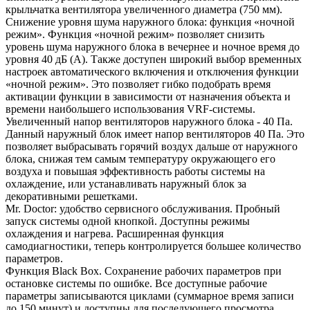
крыльчатка вентилятора увеличенного диаметра (750 мм).
Снижение уровня шума наружного блока: функция «ночной
режим». Функция «ночной режим» позволяет снизить
уровень шума наружного блока в вечернее и ночное время до
уровня 40 дБ (А). Также доступен широкий выбор временных
настроек автоматического включения и отключения функции
«ночной режим». Это позволяет гибко подобрать время
активации функции в зависимости от назначения объекта и
времени наибольшего использования VRF-системы.
Увеличенный напор вентиляторов наружного блока - 40 Па.
Данный наружный блок имеет напор вентиляторов 40 Па. Это
позволяет выбрасывать горячий воздух дальше от наружного
блока, снижая тем самым температуру окружающего его
воздуха и повышая эффективность работы системы на
охлаждение, или устанавливать наружный блок за
декоративными решетками.
Mr. Doctor: удобство сервисного обслуживания. Пробный
запуск системы одной кнопкой. Доступны режимы
охлаждения и нагрева. Расширенная функция
самодиагностики, теперь контролируется большее количество
параметров.
Функция Black Box. Сохранение рабочих параметров при
остановке системы по ошибке. Все доступные рабочие
параметры записываются циклами (суммарное время записи
до 150 минут) и доступны для последующего просмотра