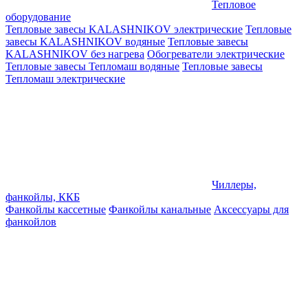
Тепловое
оборудование
Тепловые завесы KALASHNIKOV электрические
Тепловые
завесы KALASHNIKOV водяные
Тепловые завесы
KALASHNIKOV без нагрева
Обогреватели электрические
Тепловые завесы Тепломаш водяные
Тепловые завесы
Тепломаш электрические
Чиллеры,
фанкойлы, ККБ
Фанкойлы кассетные
Фанкойлы канальные
Аксессуары для
фанкойлов