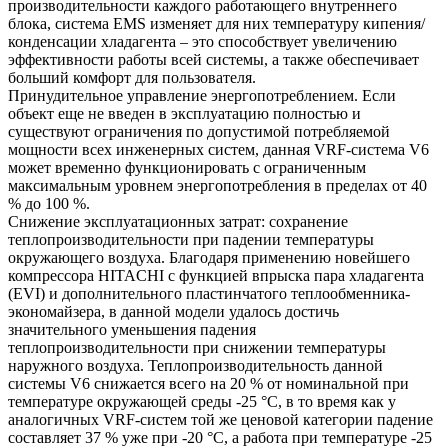
производительности каждого работающего внутреннего
блока, система EMS изменяет для них температуру кипения/
конденсации хладагента – это способствует увеличению
эффективности работы всей системы, а также обеспечивает
больший комфорт для пользователя.
Принудительное управление энергопотреблением. Если
объект еще не введен в эксплуатацию полностью и
существуют ограничения по допустимой потребляемой
мощности всех инженерных систем, данная VRF-система V6
может временно функционировать с ограниченным
максимальным уровнем энергопотребления в пределах от 40
% до 100 %.
Снижение эксплуатационных затрат: сохранение
теплопроизводительности при падении температуры
окружающего воздуха. Благодаря применению новейшего
компрессора HITACHI с функцией впрыска пара хладагента
(EVI) и дополнительного пластинчатого теплообменника-
экономайзера, в данной модели удалось достичь
значительного уменьшения падения
теплопроизводительности при снижении температуры
наружного воздуха. Теплопроизводительность данной
системы V6 снижается всего на 20 % от номинальной при
температуре окружающей среды -25 °С, в то время как у
аналогичных VRF-систем той же ценовой категории падение
составляет 37 % уже при -20 °С, а работа при температуре -25