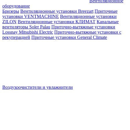
Вентиляционное
оборудование
Бризеры
Вентиляционные установки Breezart
Приточные
установки VENTMACHINE
Вентиляционные установки
ZILON
Вентиляционные установки КЛИМАТ
Канальные
вентиляторы Soler Palau
Приточно-вытяжные установки
Lossnay Mitsubishi Electric
Приточно-вытяжные установки с
рекуперацией
Приточные установки General Climate
Воздухоочистители и увлажнители