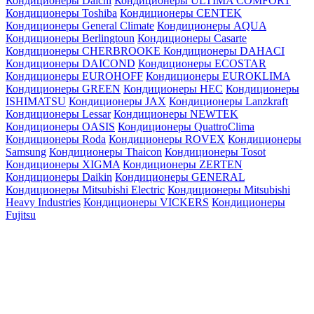
Кондиционеры Daichi
Кондиционеры ULTIMA COMFORT
Кондиционеры Toshiba
Кондиционеры CENTEK
Кондиционеры General Climate
Кондиционеры AQUA
Кондиционеры Berlingtoun
Кондиционеры Casarte
Кондиционеры CHERBROOKE
Кондиционеры DAHACI
Кондиционеры DAICOND
Кондиционеры ECOSTAR
Кондиционеры EUROHOFF
Кондиционеры EUROKLIMA
Кондиционеры GREEN
Кондиционеры HEC
Кондиционеры
ISHIMATSU
Кондиционеры JAX
Кондиционеры Lanzkraft
Кондиционеры Lessar
Кондиционеры NEWTEK
Кондиционеры OASIS
Кондиционеры QuattroClima
Кондиционеры Roda
Кондиционеры ROVEX
Кондиционеры
Samsung
Кондиционеры Thaicon
Кондиционеры Tosot
Кондиционеры XIGMA
Кондиционеры ZERTEN
Кондиционеры Daikin
Кондиционеры GENERAL
Кондиционеры Mitsubishi Electric
Кондиционеры Mitsubishi
Heavy Industries
Кондиционеры VICKERS
Кондиционеры
Fujitsu