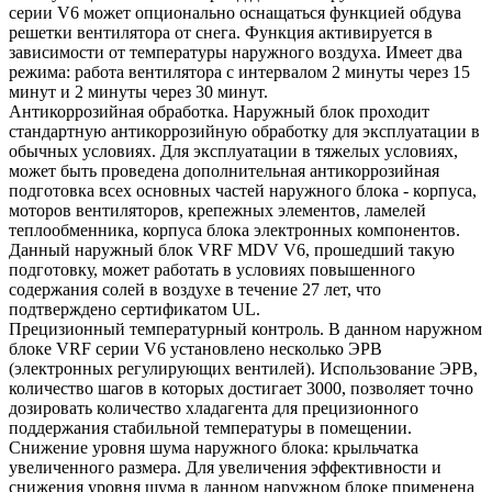
серии V6 может опционально оснащаться функцией обдува
решетки вентилятора от снега. Функция активируется в
зависимости от температуры наружного воздуха. Имеет два
режима: работа вентилятора с интервалом 2 минуты через 15
минут и 2 минуты через 30 минут.
Антикоррозийная обработка. Наружный блок проходит
стандартную антикоррозийную обработку для эксплуатации в
обычных условиях. Для эксплуатации в тяжелых условиях,
может быть проведена дополнительная антикоррозийная
подготовка всех основных частей наружного блока - корпуса,
моторов вентиляторов, крепежных элементов, ламелей
теплообменника, корпуса блока электронных компонентов.
Данный наружный блок VRF MDV V6, прошедший такую
подготовку, может работать в условиях повышенного
содержания солей в воздухе в течение 27 лет, что
подтверждено сертификатом UL.
Прецизионный температурный контроль. В данном наружном
блоке VRF серии V6 установлено несколько ЭРВ
(электронных регулирующих вентилей). Использование ЭРВ,
количество шагов в которых достигает 3000, позволяет точно
дозировать количество хладагента для прецизионного
поддержания стабильной температуры в помещении.
Снижение уровня шума наружного блока: крыльчатка
увеличенного размера. Для увеличения эффективности и
снижения уровня шума в данном наружном блоке применена