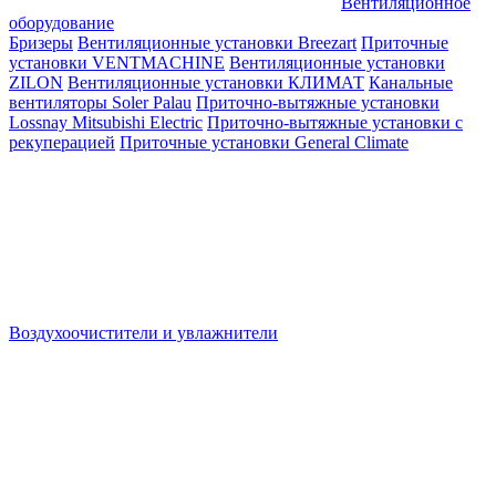
Вентиляционное
оборудование
Бризеры
Вентиляционные установки Breezart
Приточные
установки VENTMACHINE
Вентиляционные установки
ZILON
Вентиляционные установки КЛИМАТ
Канальные
вентиляторы Soler Palau
Приточно-вытяжные установки
Lossnay Mitsubishi Electric
Приточно-вытяжные установки с
рекуперацией
Приточные установки General Climate
Воздухоочистители и увлажнители