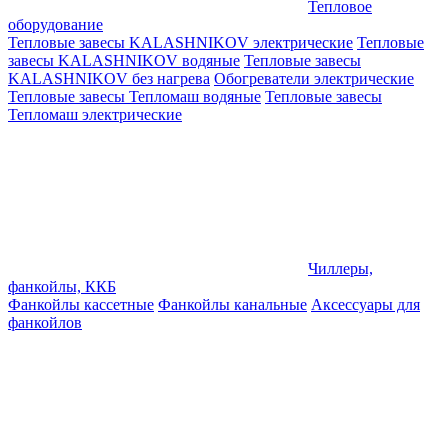
Тепловое
оборудование
Тепловые завесы KALASHNIKOV электрические
Тепловые
завесы KALASHNIKOV водяные
Тепловые завесы
KALASHNIKOV без нагрева
Обогреватели электрические
Тепловые завесы Тепломаш водяные
Тепловые завесы
Тепломаш электрические
Чиллеры,
фанкойлы, ККБ
Фанкойлы кассетные
Фанкойлы канальные
Аксессуары для
фанкойлов