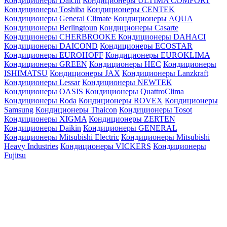
Кондиционеры Daichi
Кондиционеры ULTIMA COMFORT
Кондиционеры Toshiba
Кондиционеры CENTEK
Кондиционеры General Climate
Кондиционеры AQUA
Кондиционеры Berlingtoun
Кондиционеры Casarte
Кондиционеры CHERBROOKE
Кондиционеры DAHACI
Кондиционеры DAICOND
Кондиционеры ECOSTAR
Кондиционеры EUROHOFF
Кондиционеры EUROKLIMA
Кондиционеры GREEN
Кондиционеры HEC
Кондиционеры
ISHIMATSU
Кондиционеры JAX
Кондиционеры Lanzkraft
Кондиционеры Lessar
Кондиционеры NEWTEK
Кондиционеры OASIS
Кондиционеры QuattroClima
Кондиционеры Roda
Кондиционеры ROVEX
Кондиционеры
Samsung
Кондиционеры Thaicon
Кондиционеры Tosot
Кондиционеры XIGMA
Кондиционеры ZERTEN
Кондиционеры Daikin
Кондиционеры GENERAL
Кондиционеры Mitsubishi Electric
Кондиционеры Mitsubishi
Heavy Industries
Кондиционеры VICKERS
Кондиционеры
Fujitsu