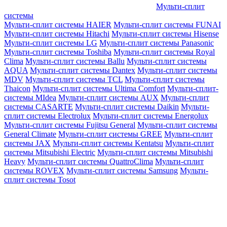
Мульти-сплит
системы
Мульти-сплит системы HAIER
Мульти-сплит системы FUNAI
Мульти-сплит системы Hitachi
Мульти-сплит системы Hisense
Мульти-сплит системы LG
Мульти-сплит системы Panasonic
Мульти-сплит системы Toshiba
Мульти-сплит системы Royal
Clima
Мульти-сплит системы Ballu
Мульти-сплит системы
AQUA
Мульти-сплит системы Dantex
Мульти-сплит системы
MDV
Мульти-сплит системы TCL
Мульти-сплит системы
Thaicon
Мульти-сплит системы Ultima Comfort
Мульти-сплит-
системы MIdea
Мульти-сплит системы AUX
Мульти-сплит
системы CASARTE
Мульти-сплит системы Daikin
Мульти-
сплит системы Electrolux
Мульти-сплит системы Energolux
Мульти-сплит системы Fujitsu General
Мульти-сплит системы
General Climate
Мульти-сплит системы GREE
Мульти-сплит
системы JAX
Мульти-сплит системы Kentatsu
Мульти-сплит
системы Mitsubishi Electric
Мульти-сплит системы Mitsubishi
Heavy
Мульти-сплит системы QuattroClima
Мульти-сплит
системы ROVEX
Мульти-сплит системы Samsung
Мульти-
сплит системы Tosot