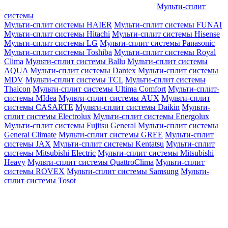
Мульти-сплит
системы
Мульти-сплит системы HAIER
Мульти-сплит системы FUNAI
Мульти-сплит системы Hitachi
Мульти-сплит системы Hisense
Мульти-сплит системы LG
Мульти-сплит системы Panasonic
Мульти-сплит системы Toshiba
Мульти-сплит системы Royal
Clima
Мульти-сплит системы Ballu
Мульти-сплит системы
AQUA
Мульти-сплит системы Dantex
Мульти-сплит системы
MDV
Мульти-сплит системы TCL
Мульти-сплит системы
Thaicon
Мульти-сплит системы Ultima Comfort
Мульти-сплит-
системы MIdea
Мульти-сплит системы AUX
Мульти-сплит
системы CASARTE
Мульти-сплит системы Daikin
Мульти-
сплит системы Electrolux
Мульти-сплит системы Energolux
Мульти-сплит системы Fujitsu General
Мульти-сплит системы
General Climate
Мульти-сплит системы GREE
Мульти-сплит
системы JAX
Мульти-сплит системы Kentatsu
Мульти-сплит
системы Mitsubishi Electric
Мульти-сплит системы Mitsubishi
Heavy
Мульти-сплит системы QuattroClima
Мульти-сплит
системы ROVEX
Мульти-сплит системы Samsung
Мульти-
сплит системы Tosot