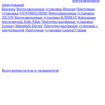
Вентиляционное
оборудование
Бризеры
Вентиляционные установки Breezart
Приточные
установки VENTMACHINE
Вентиляционные установки
ZILON
Вентиляционные установки КЛИМАТ
Канальные
вентиляторы Soler Palau
Приточно-вытяжные установки
Lossnay Mitsubishi Electric
Приточно-вытяжные установки с
рекуперацией
Приточные установки General Climate
Воздухоочистители и увлажнители