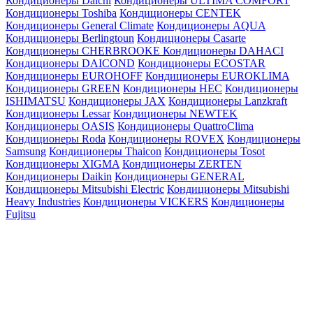
Кондиционеры Daichi
Кондиционеры ULTIMA COMFORT
Кондиционеры Toshiba
Кондиционеры CENTEK
Кондиционеры General Climate
Кондиционеры AQUA
Кондиционеры Berlingtoun
Кондиционеры Casarte
Кондиционеры CHERBROOKE
Кондиционеры DAHACI
Кондиционеры DAICOND
Кондиционеры ECOSTAR
Кондиционеры EUROHOFF
Кондиционеры EUROKLIMA
Кондиционеры GREEN
Кондиционеры HEC
Кондиционеры
ISHIMATSU
Кондиционеры JAX
Кондиционеры Lanzkraft
Кондиционеры Lessar
Кондиционеры NEWTEK
Кондиционеры OASIS
Кондиционеры QuattroClima
Кондиционеры Roda
Кондиционеры ROVEX
Кондиционеры
Samsung
Кондиционеры Thaicon
Кондиционеры Tosot
Кондиционеры XIGMA
Кондиционеры ZERTEN
Кондиционеры Daikin
Кондиционеры GENERAL
Кондиционеры Mitsubishi Electric
Кондиционеры Mitsubishi
Heavy Industries
Кондиционеры VICKERS
Кондиционеры
Fujitsu