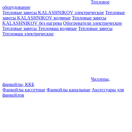
Тепловое
оборудование
Тепловые завесы KALASHNIKOV электрические
Тепловые
завесы KALASHNIKOV водяные
Тепловые завесы
KALASHNIKOV без нагрева
Обогреватели электрические
Тепловые завесы Тепломаш водяные
Тепловые завесы
Тепломаш электрические
Чиллеры,
фанкойлы, ККБ
Фанкойлы кассетные
Фанкойлы канальные
Аксессуары для
фанкойлов