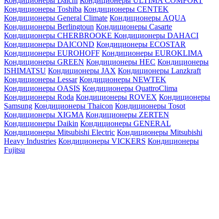
Кондиционеры Daichi
Кондиционеры ULTIMA COMFORT
Кондиционеры Toshiba
Кондиционеры CENTEK
Кондиционеры General Climate
Кондиционеры AQUA
Кондиционеры Berlingtoun
Кондиционеры Casarte
Кондиционеры CHERBROOKE
Кондиционеры DAHACI
Кондиционеры DAICOND
Кондиционеры ECOSTAR
Кондиционеры EUROHOFF
Кондиционеры EUROKLIMA
Кондиционеры GREEN
Кондиционеры HEC
Кондиционеры
ISHIMATSU
Кондиционеры JAX
Кондиционеры Lanzkraft
Кондиционеры Lessar
Кондиционеры NEWTEK
Кондиционеры OASIS
Кондиционеры QuattroClima
Кондиционеры Roda
Кондиционеры ROVEX
Кондиционеры
Samsung
Кондиционеры Thaicon
Кондиционеры Tosot
Кондиционеры XIGMA
Кондиционеры ZERTEN
Кондиционеры Daikin
Кондиционеры GENERAL
Кондиционеры Mitsubishi Electric
Кондиционеры Mitsubishi
Heavy Industries
Кондиционеры VICKERS
Кондиционеры
Fujitsu