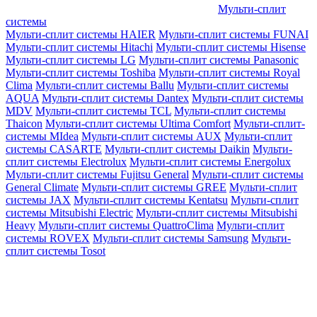
Мульти-сплит
системы
Мульти-сплит системы HAIER
Мульти-сплит системы FUNAI
Мульти-сплит системы Hitachi
Мульти-сплит системы Hisense
Мульти-сплит системы LG
Мульти-сплит системы Panasonic
Мульти-сплит системы Toshiba
Мульти-сплит системы Royal
Clima
Мульти-сплит системы Ballu
Мульти-сплит системы
AQUA
Мульти-сплит системы Dantex
Мульти-сплит системы
MDV
Мульти-сплит системы TCL
Мульти-сплит системы
Thaicon
Мульти-сплит системы Ultima Comfort
Мульти-сплит-
системы MIdea
Мульти-сплит системы AUX
Мульти-сплит
системы CASARTE
Мульти-сплит системы Daikin
Мульти-
сплит системы Electrolux
Мульти-сплит системы Energolux
Мульти-сплит системы Fujitsu General
Мульти-сплит системы
General Climate
Мульти-сплит системы GREE
Мульти-сплит
системы JAX
Мульти-сплит системы Kentatsu
Мульти-сплит
системы Mitsubishi Electric
Мульти-сплит системы Mitsubishi
Heavy
Мульти-сплит системы QuattroClima
Мульти-сплит
системы ROVEX
Мульти-сплит системы Samsung
Мульти-
сплит системы Tosot