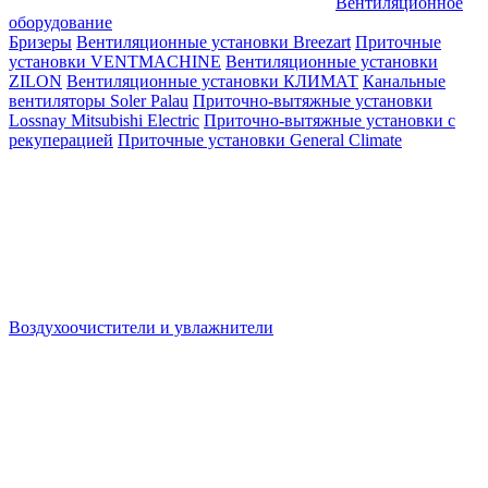
Вентиляционное
оборудование
Бризеры
Вентиляционные установки Breezart
Приточные
установки VENTMACHINE
Вентиляционные установки
ZILON
Вентиляционные установки КЛИМАТ
Канальные
вентиляторы Soler Palau
Приточно-вытяжные установки
Lossnay Mitsubishi Electric
Приточно-вытяжные установки с
рекуперацией
Приточные установки General Climate
Воздухоочистители и увлажнители