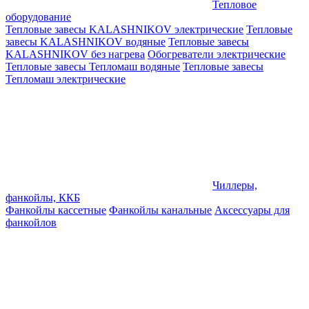
Тепловое
оборудование
Тепловые завесы KALASHNIKOV электрические
Тепловые
завесы KALASHNIKOV водяные
Тепловые завесы
KALASHNIKOV без нагрева
Обогреватели электрические
Тепловые завесы Тепломаш водяные
Тепловые завесы
Тепломаш электрические
Чиллеры,
фанкойлы, ККБ
Фанкойлы кассетные
Фанкойлы канальные
Аксессуары для
фанкойлов