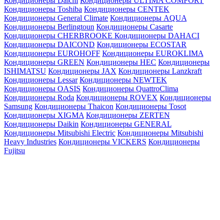
Кондиционеры Daichi
Кондиционеры ULTIMA COMFORT
Кондиционеры Toshiba
Кондиционеры CENTEK
Кондиционеры General Climate
Кондиционеры AQUA
Кондиционеры Berlingtoun
Кондиционеры Casarte
Кондиционеры CHERBROOKE
Кондиционеры DAHACI
Кондиционеры DAICOND
Кондиционеры ECOSTAR
Кондиционеры EUROHOFF
Кондиционеры EUROKLIMA
Кондиционеры GREEN
Кондиционеры HEC
Кондиционеры
ISHIMATSU
Кондиционеры JAX
Кондиционеры Lanzkraft
Кондиционеры Lessar
Кондиционеры NEWTEK
Кондиционеры OASIS
Кондиционеры QuattroClima
Кондиционеры Roda
Кондиционеры ROVEX
Кондиционеры
Samsung
Кондиционеры Thaicon
Кондиционеры Tosot
Кондиционеры XIGMA
Кондиционеры ZERTEN
Кондиционеры Daikin
Кондиционеры GENERAL
Кондиционеры Mitsubishi Electric
Кондиционеры Mitsubishi
Heavy Industries
Кондиционеры VICKERS
Кондиционеры
Fujitsu