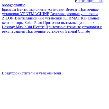
Вентиляционное
оборудование
Бризеры
Вентиляционные установки Breezart
Приточные
установки VENTMACHINE
Вентиляционные установки
ZILON
Вентиляционные установки КЛИМАТ
Канальные
вентиляторы Soler Palau
Приточно-вытяжные установки
Lossnay Mitsubishi Electric
Приточно-вытяжные установки с
рекуперацией
Приточные установки General Climate
Воздухоочистители и увлажнители