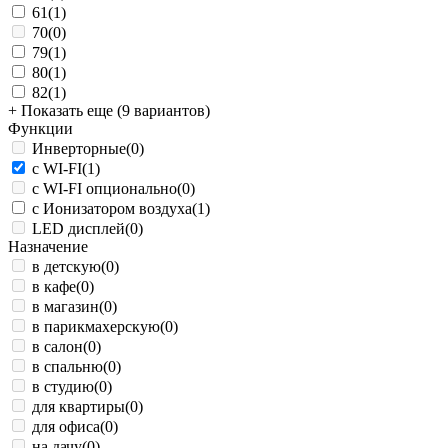
61
(1)
70
(0)
79
(1)
80
(1)
82
(1)
+ Показать еще (9 вариантов)
Функции
Инверторные
(0)
с WI-FI
(1)
с WI-FI опционально
(0)
с Ионизатором воздуха
(1)
LED дисплей
(0)
Назначение
в детскую
(0)
в кафе
(0)
в магазин
(0)
в парикмахерскую
(0)
в салон
(0)
в спальню
(0)
в студию
(0)
для квартиры
(0)
для офиса
(0)
на дачу
(0)