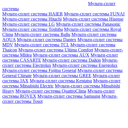
Мульти-сплит
системы
Мульти-сплит системы HAIER
Мульти-сплит системы FUNAI
Мульти-сплит системы Hitachi
Мульти-сплит системы Hisense
Мульти-сплит системы LG
Мульти-сплит системы Panasonic
Мульти-сплит системы Toshiba
Мульти-сплит системы Royal
Clima
Мульти-сплит системы Ballu
Мульти-сплит системы
AQUA
Мульти-сплит системы Dantex
Мульти-сплит системы
MDV
Мульти-сплит системы TCL
Мульти-сплит системы
Thaicon
Мульти-сплит системы Ultima Comfort
Мульти-сплит-
системы MIdea
Мульти-сплит системы AUX
Мульти-сплит
системы CASARTE
Мульти-сплит системы Daikin
Мульти-
сплит системы Electrolux
Мульти-сплит системы Energolux
Мульти-сплит системы Fujitsu General
Мульти-сплит системы
General Climate
Мульти-сплит системы GREE
Мульти-сплит
системы JAX
Мульти-сплит системы Kentatsu
Мульти-сплит
системы Mitsubishi Electric
Мульти-сплит системы Mitsubishi
Heavy
Мульти-сплит системы QuattroClima
Мульти-сплит
системы ROVEX
Мульти-сплит системы Samsung
Мульти-
сплит системы Tosot