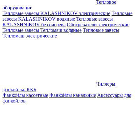
Тепловое
оборудование
Тепловые завесы KALASHNIKOV электрические
Тепловые
завесы KALASHNIKOV водяные
Тепловые завесы
KALASHNIKOV без нагрева
Обогреватели электрические
Тепловые завесы Тепломаш водяные
Тепловые завесы
Тепломаш электрические
Чиллеры,
фанкойлы, ККБ
Фанкойлы кассетные
Фанкойлы канальные
Аксессуары для
фанкойлов