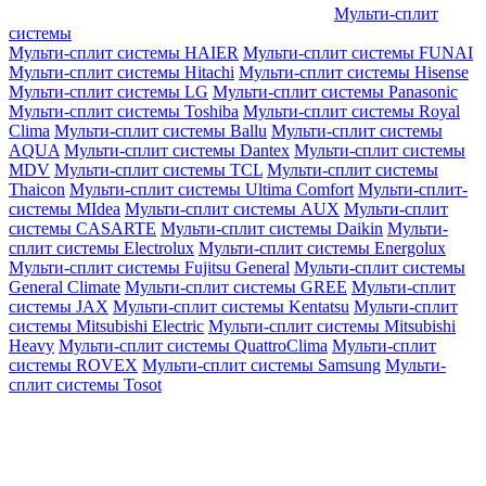
Мульти-сплит
системы
Мульти-сплит системы HAIER
Мульти-сплит системы FUNAI
Мульти-сплит системы Hitachi
Мульти-сплит системы Hisense
Мульти-сплит системы LG
Мульти-сплит системы Panasonic
Мульти-сплит системы Toshiba
Мульти-сплит системы Royal
Clima
Мульти-сплит системы Ballu
Мульти-сплит системы
AQUA
Мульти-сплит системы Dantex
Мульти-сплит системы
MDV
Мульти-сплит системы TCL
Мульти-сплит системы
Thaicon
Мульти-сплит системы Ultima Comfort
Мульти-сплит-
системы MIdea
Мульти-сплит системы AUX
Мульти-сплит
системы CASARTE
Мульти-сплит системы Daikin
Мульти-
сплит системы Electrolux
Мульти-сплит системы Energolux
Мульти-сплит системы Fujitsu General
Мульти-сплит системы
General Climate
Мульти-сплит системы GREE
Мульти-сплит
системы JAX
Мульти-сплит системы Kentatsu
Мульти-сплит
системы Mitsubishi Electric
Мульти-сплит системы Mitsubishi
Heavy
Мульти-сплит системы QuattroClima
Мульти-сплит
системы ROVEX
Мульти-сплит системы Samsung
Мульти-
сплит системы Tosot