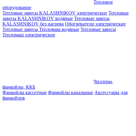
Тепловое
оборудование
Тепловые завесы KALASHNIKOV электрические
Тепловые
завесы KALASHNIKOV водяные
Тепловые завесы
KALASHNIKOV без нагрева
Обогреватели электрические
Тепловые завесы Тепломаш водяные
Тепловые завесы
Тепломаш электрические
Чиллеры,
фанкойлы, ККБ
Фанкойлы кассетные
Фанкойлы канальные
Аксессуары для
фанкойлов