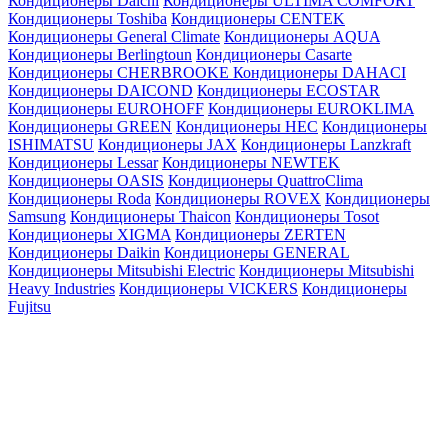
Кондиционеры Daichi
Кондиционеры ULTIMA COMFORT
Кондиционеры Toshiba
Кондиционеры CENTEK
Кондиционеры General Climate
Кондиционеры AQUA
Кондиционеры Berlingtoun
Кондиционеры Casarte
Кондиционеры CHERBROOKE
Кондиционеры DAHACI
Кондиционеры DAICOND
Кондиционеры ECOSTAR
Кондиционеры EUROHOFF
Кондиционеры EUROKLIMA
Кондиционеры GREEN
Кондиционеры HEC
Кондиционеры
ISHIMATSU
Кондиционеры JAX
Кондиционеры Lanzkraft
Кондиционеры Lessar
Кондиционеры NEWTEK
Кондиционеры OASIS
Кондиционеры QuattroClima
Кондиционеры Roda
Кондиционеры ROVEX
Кондиционеры
Samsung
Кондиционеры Thaicon
Кондиционеры Tosot
Кондиционеры XIGMA
Кондиционеры ZERTEN
Кондиционеры Daikin
Кондиционеры GENERAL
Кондиционеры Mitsubishi Electric
Кондиционеры Mitsubishi
Heavy Industries
Кондиционеры VICKERS
Кондиционеры
Fujitsu