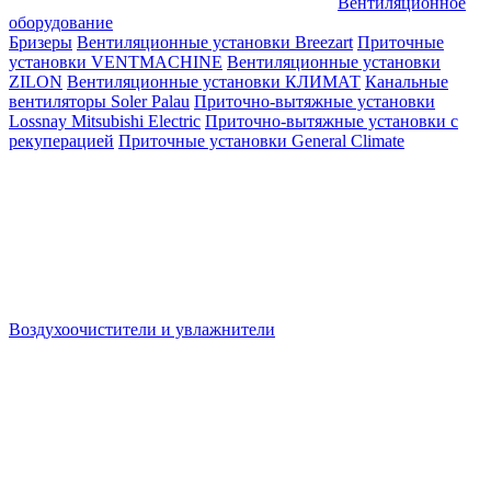
Вентиляционное
оборудование
Бризеры
Вентиляционные установки Breezart
Приточные
установки VENTMACHINE
Вентиляционные установки
ZILON
Вентиляционные установки КЛИМАТ
Канальные
вентиляторы Soler Palau
Приточно-вытяжные установки
Lossnay Mitsubishi Electric
Приточно-вытяжные установки с
рекуперацией
Приточные установки General Climate
Воздухоочистители и увлажнители