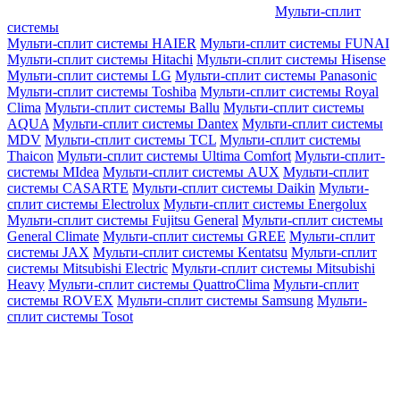
Мульти-сплит
системы
Мульти-сплит системы HAIER
Мульти-сплит системы FUNAI
Мульти-сплит системы Hitachi
Мульти-сплит системы Hisense
Мульти-сплит системы LG
Мульти-сплит системы Panasonic
Мульти-сплит системы Toshiba
Мульти-сплит системы Royal
Clima
Мульти-сплит системы Ballu
Мульти-сплит системы
AQUA
Мульти-сплит системы Dantex
Мульти-сплит системы
MDV
Мульти-сплит системы TCL
Мульти-сплит системы
Thaicon
Мульти-сплит системы Ultima Comfort
Мульти-сплит-
системы MIdea
Мульти-сплит системы AUX
Мульти-сплит
системы CASARTE
Мульти-сплит системы Daikin
Мульти-
сплит системы Electrolux
Мульти-сплит системы Energolux
Мульти-сплит системы Fujitsu General
Мульти-сплит системы
General Climate
Мульти-сплит системы GREE
Мульти-сплит
системы JAX
Мульти-сплит системы Kentatsu
Мульти-сплит
системы Mitsubishi Electric
Мульти-сплит системы Mitsubishi
Heavy
Мульти-сплит системы QuattroClima
Мульти-сплит
системы ROVEX
Мульти-сплит системы Samsung
Мульти-
сплит системы Tosot