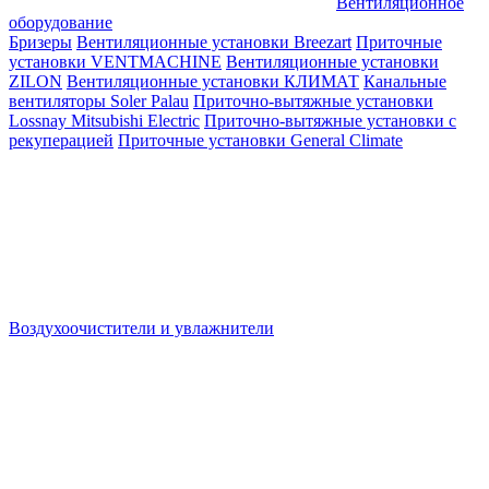
Вентиляционное
оборудование
Бризеры
Вентиляционные установки Breezart
Приточные
установки VENTMACHINE
Вентиляционные установки
ZILON
Вентиляционные установки КЛИМАТ
Канальные
вентиляторы Soler Palau
Приточно-вытяжные установки
Lossnay Mitsubishi Electric
Приточно-вытяжные установки с
рекуперацией
Приточные установки General Climate
Воздухоочистители и увлажнители