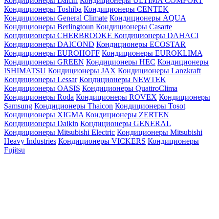
Кондиционеры Daichi
Кондиционеры ULTIMA COMFORT
Кондиционеры Toshiba
Кондиционеры CENTEK
Кондиционеры General Climate
Кондиционеры AQUA
Кондиционеры Berlingtoun
Кондиционеры Casarte
Кондиционеры CHERBROOKE
Кондиционеры DAHACI
Кондиционеры DAICOND
Кондиционеры ECOSTAR
Кондиционеры EUROHOFF
Кондиционеры EUROKLIMA
Кондиционеры GREEN
Кондиционеры HEC
Кондиционеры
ISHIMATSU
Кондиционеры JAX
Кондиционеры Lanzkraft
Кондиционеры Lessar
Кондиционеры NEWTEK
Кондиционеры OASIS
Кондиционеры QuattroClima
Кондиционеры Roda
Кондиционеры ROVEX
Кондиционеры
Samsung
Кондиционеры Thaicon
Кондиционеры Tosot
Кондиционеры XIGMA
Кондиционеры ZERTEN
Кондиционеры Daikin
Кондиционеры GENERAL
Кондиционеры Mitsubishi Electric
Кондиционеры Mitsubishi
Heavy Industries
Кондиционеры VICKERS
Кондиционеры
Fujitsu