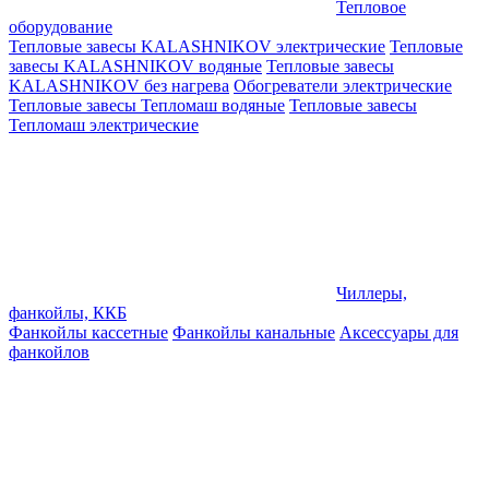
Тепловое
оборудование
Тепловые завесы KALASHNIKOV электрические
Тепловые
завесы KALASHNIKOV водяные
Тепловые завесы
KALASHNIKOV без нагрева
Обогреватели электрические
Тепловые завесы Тепломаш водяные
Тепловые завесы
Тепломаш электрические
Чиллеры,
фанкойлы, ККБ
Фанкойлы кассетные
Фанкойлы канальные
Аксессуары для
фанкойлов