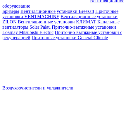
Вентиляционное
оборудование
Бризеры
Вентиляционные установки Breezart
Приточные
установки VENTMACHINE
Вентиляционные установки
ZILON
Вентиляционные установки КЛИМАТ
Канальные
вентиляторы Soler Palau
Приточно-вытяжные установки
Lossnay Mitsubishi Electric
Приточно-вытяжные установки с
рекуперацией
Приточные установки General Climate
Воздухоочистители и увлажнители