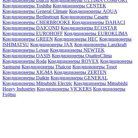
Кондиционеры Daichi
Кондиционеры ULTIMA COMFORT
Кондиционеры Toshiba
Кондиционеры CENTEK
Кондиционеры General Climate
Кондиционеры AQUA
Кондиционеры Berlingtoun
Кондиционеры Casarte
Кондиционеры CHERBROOKE
Кондиционеры DAHACI
Кондиционеры DAICOND
Кондиционеры ECOSTAR
Кондиционеры EUROHOFF
Кондиционеры EUROKLIMA
Кондиционеры GREEN
Кондиционеры HEC
Кондиционеры
ISHIMATSU
Кондиционеры JAX
Кондиционеры Lanzkraft
Кондиционеры Lessar
Кондиционеры NEWTEK
Кондиционеры OASIS
Кондиционеры QuattroClima
Кондиционеры Roda
Кондиционеры ROVEX
Кондиционеры
Samsung
Кондиционеры Thaicon
Кондиционеры Tosot
Кондиционеры XIGMA
Кондиционеры ZERTEN
Кондиционеры Daikin
Кондиционеры GENERAL
Кондиционеры Mitsubishi Electric
Кондиционеры Mitsubishi
Heavy Industries
Кондиционеры VICKERS
Кондиционеры
Fujitsu