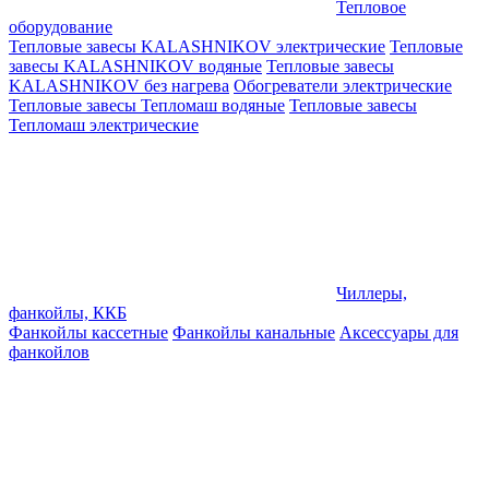
Тепловое
оборудование
Тепловые завесы KALASHNIKOV электрические
Тепловые
завесы KALASHNIKOV водяные
Тепловые завесы
KALASHNIKOV без нагрева
Обогреватели электрические
Тепловые завесы Тепломаш водяные
Тепловые завесы
Тепломаш электрические
Чиллеры,
фанкойлы, ККБ
Фанкойлы кассетные
Фанкойлы канальные
Аксессуары для
фанкойлов