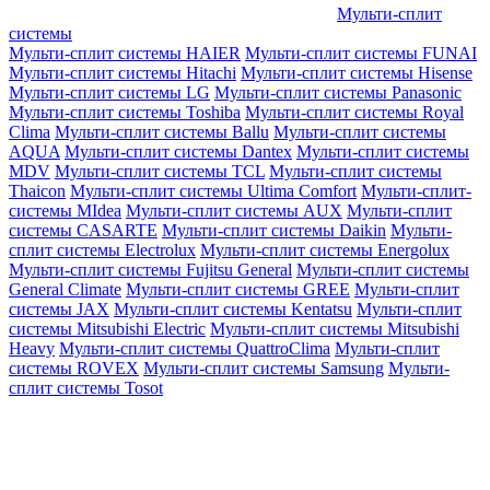
Мульти-сплит
системы
Мульти-сплит системы HAIER
Мульти-сплит системы FUNAI
Мульти-сплит системы Hitachi
Мульти-сплит системы Hisense
Мульти-сплит системы LG
Мульти-сплит системы Panasonic
Мульти-сплит системы Toshiba
Мульти-сплит системы Royal
Clima
Мульти-сплит системы Ballu
Мульти-сплит системы
AQUA
Мульти-сплит системы Dantex
Мульти-сплит системы
MDV
Мульти-сплит системы TCL
Мульти-сплит системы
Thaicon
Мульти-сплит системы Ultima Comfort
Мульти-сплит-
системы MIdea
Мульти-сплит системы AUX
Мульти-сплит
системы CASARTE
Мульти-сплит системы Daikin
Мульти-
сплит системы Electrolux
Мульти-сплит системы Energolux
Мульти-сплит системы Fujitsu General
Мульти-сплит системы
General Climate
Мульти-сплит системы GREE
Мульти-сплит
системы JAX
Мульти-сплит системы Kentatsu
Мульти-сплит
системы Mitsubishi Electric
Мульти-сплит системы Mitsubishi
Heavy
Мульти-сплит системы QuattroClima
Мульти-сплит
системы ROVEX
Мульти-сплит системы Samsung
Мульти-
сплит системы Tosot