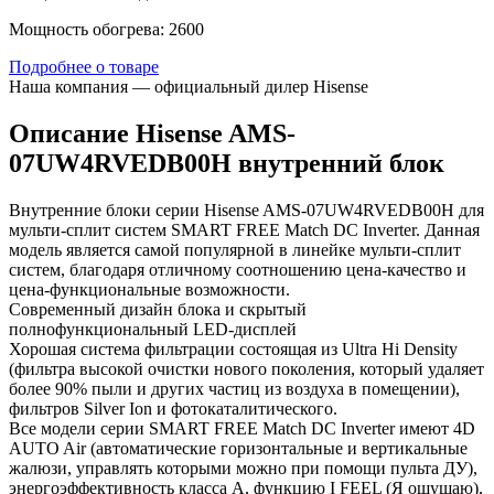
Мощность обогрева: 2600
Подробнее о товаре
Наша компания — официальный дилер Hisense
Описание Hisense AMS-
07UW4RVEDB00H внутренний блок
Внутренние блоки серии Hisense AMS-07UW4RVEDB00H для
мульти-сплит систем SMART FREE Match DC Inverter. Данная
модель является самой популярной в линейке мульти-сплит
систем, благодаря отличному соотношению цена-качество и
цена-функциональные возможности.
Современный дизайн блока и скрытый
полнофункциональный LED-дисплей
Хорошая система фильтрации состоящая из Ultra Hi Density
(фильтра высокой очистки нового поколения, который удаляет
более 90% пыли и других частиц из воздуха в помещении),
фильтров Silver Ion и фотокаталитического.
Все модели серии SMART FREE Match DC Inverter имеют 4D
AUTO Air (автоматические горизонтальные и вертикальные
жалюзи, управлять которыми можно при помощи пульта ДУ),
энергоэффективность класса А, функцию I FEEL (Я ощущаю),