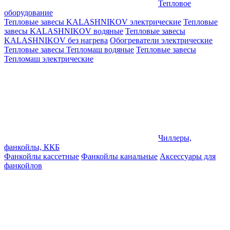
Тепловое
оборудование
Тепловые завесы KALASHNIKOV электрические
Тепловые
завесы KALASHNIKOV водяные
Тепловые завесы
KALASHNIKOV без нагрева
Обогреватели электрические
Тепловые завесы Тепломаш водяные
Тепловые завесы
Тепломаш электрические
Чиллеры,
фанкойлы, ККБ
Фанкойлы кассетные
Фанкойлы канальные
Аксессуары для
фанкойлов