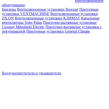
Вентиляционное
оборудование
Бризеры
Вентиляционные установки Breezart
Приточные
установки VENTMACHINE
Вентиляционные установки
ZILON
Вентиляционные установки КЛИМАТ
Канальные
вентиляторы Soler Palau
Приточно-вытяжные установки
Lossnay Mitsubishi Electric
Приточно-вытяжные установки с
рекуперацией
Приточные установки General Climate
Воздухоочистители и увлажнители