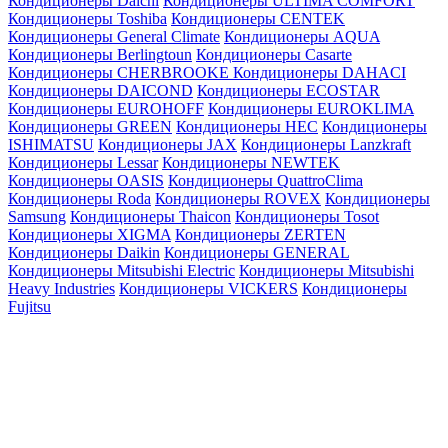
Кондиционеры Daichi
Кондиционеры ULTIMA COMFORT
Кондиционеры Toshiba
Кондиционеры CENTEK
Кондиционеры General Climate
Кондиционеры AQUA
Кондиционеры Berlingtoun
Кондиционеры Casarte
Кондиционеры CHERBROOKE
Кондиционеры DAHACI
Кондиционеры DAICOND
Кондиционеры ECOSTAR
Кондиционеры EUROHOFF
Кондиционеры EUROKLIMA
Кондиционеры GREEN
Кондиционеры HEC
Кондиционеры
ISHIMATSU
Кондиционеры JAX
Кондиционеры Lanzkraft
Кондиционеры Lessar
Кондиционеры NEWTEK
Кондиционеры OASIS
Кондиционеры QuattroClima
Кондиционеры Roda
Кондиционеры ROVEX
Кондиционеры
Samsung
Кондиционеры Thaicon
Кондиционеры Tosot
Кондиционеры XIGMA
Кондиционеры ZERTEN
Кондиционеры Daikin
Кондиционеры GENERAL
Кондиционеры Mitsubishi Electric
Кондиционеры Mitsubishi
Heavy Industries
Кондиционеры VICKERS
Кондиционеры
Fujitsu