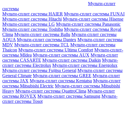
Мульти-сплит
системы
Мульти-сплит системы HAIER
Мульти-сплит системы FUNAI
Мульти-сплит системы Hitachi
Мульти-сплит системы Hisense
Мульти-сплит системы LG
Мульти-сплит системы Panasonic
Мульти-сплит системы Toshiba
Мульти-сплит системы Royal
Clima
Мульти-сплит системы Ballu
Мульти-сплит системы
AQUA
Мульти-сплит системы Dantex
Мульти-сплит системы
MDV
Мульти-сплит системы TCL
Мульти-сплит системы
Thaicon
Мульти-сплит системы Ultima Comfort
Мульти-сплит-
системы MIdea
Мульти-сплит системы AUX
Мульти-сплит
системы CASARTE
Мульти-сплит системы Daikin
Мульти-
сплит системы Electrolux
Мульти-сплит системы Energolux
Мульти-сплит системы Fujitsu General
Мульти-сплит системы
General Climate
Мульти-сплит системы GREE
Мульти-сплит
системы JAX
Мульти-сплит системы Kentatsu
Мульти-сплит
системы Mitsubishi Electric
Мульти-сплит системы Mitsubishi
Heavy
Мульти-сплит системы QuattroClima
Мульти-сплит
системы ROVEX
Мульти-сплит системы Samsung
Мульти-
сплит системы Tosot