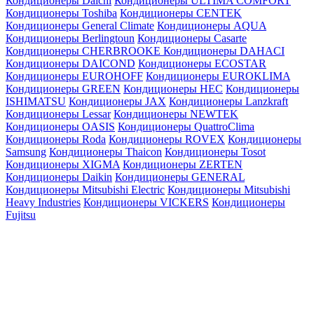
Кондиционеры Daichi
Кондиционеры ULTIMA COMFORT
Кондиционеры Toshiba
Кондиционеры CENTEK
Кондиционеры General Climate
Кондиционеры AQUA
Кондиционеры Berlingtoun
Кондиционеры Casarte
Кондиционеры CHERBROOKE
Кондиционеры DAHACI
Кондиционеры DAICOND
Кондиционеры ECOSTAR
Кондиционеры EUROHOFF
Кондиционеры EUROKLIMA
Кондиционеры GREEN
Кондиционеры HEC
Кондиционеры
ISHIMATSU
Кондиционеры JAX
Кондиционеры Lanzkraft
Кондиционеры Lessar
Кондиционеры NEWTEK
Кондиционеры OASIS
Кондиционеры QuattroClima
Кондиционеры Roda
Кондиционеры ROVEX
Кондиционеры
Samsung
Кондиционеры Thaicon
Кондиционеры Tosot
Кондиционеры XIGMA
Кондиционеры ZERTEN
Кондиционеры Daikin
Кондиционеры GENERAL
Кондиционеры Mitsubishi Electric
Кондиционеры Mitsubishi
Heavy Industries
Кондиционеры VICKERS
Кондиционеры
Fujitsu