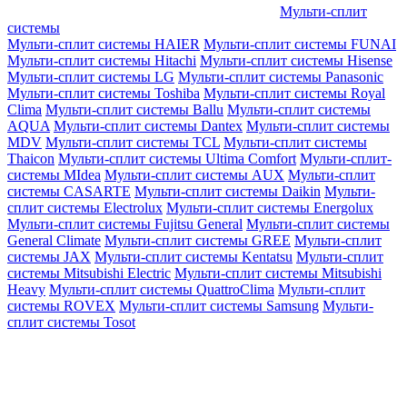
Мульти-сплит
системы
Мульти-сплит системы HAIER
Мульти-сплит системы FUNAI
Мульти-сплит системы Hitachi
Мульти-сплит системы Hisense
Мульти-сплит системы LG
Мульти-сплит системы Panasonic
Мульти-сплит системы Toshiba
Мульти-сплит системы Royal
Clima
Мульти-сплит системы Ballu
Мульти-сплит системы
AQUA
Мульти-сплит системы Dantex
Мульти-сплит системы
MDV
Мульти-сплит системы TCL
Мульти-сплит системы
Thaicon
Мульти-сплит системы Ultima Comfort
Мульти-сплит-
системы MIdea
Мульти-сплит системы AUX
Мульти-сплит
системы CASARTE
Мульти-сплит системы Daikin
Мульти-
сплит системы Electrolux
Мульти-сплит системы Energolux
Мульти-сплит системы Fujitsu General
Мульти-сплит системы
General Climate
Мульти-сплит системы GREE
Мульти-сплит
системы JAX
Мульти-сплит системы Kentatsu
Мульти-сплит
системы Mitsubishi Electric
Мульти-сплит системы Mitsubishi
Heavy
Мульти-сплит системы QuattroClima
Мульти-сплит
системы ROVEX
Мульти-сплит системы Samsung
Мульти-
сплит системы Tosot