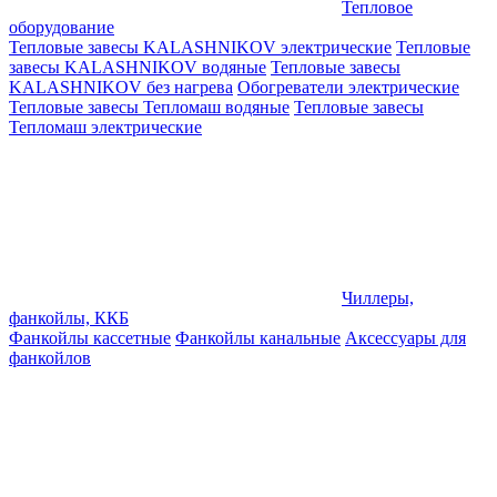
Тепловое
оборудование
Тепловые завесы KALASHNIKOV электрические
Тепловые
завесы KALASHNIKOV водяные
Тепловые завесы
KALASHNIKOV без нагрева
Обогреватели электрические
Тепловые завесы Тепломаш водяные
Тепловые завесы
Тепломаш электрические
Чиллеры,
фанкойлы, ККБ
Фанкойлы кассетные
Фанкойлы канальные
Аксессуары для
фанкойлов