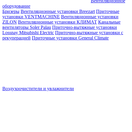
Вентиляционное
оборудование
Бризеры
Вентиляционные установки Breezart
Приточные
установки VENTMACHINE
Вентиляционные установки
ZILON
Вентиляционные установки КЛИМАТ
Канальные
вентиляторы Soler Palau
Приточно-вытяжные установки
Lossnay Mitsubishi Electric
Приточно-вытяжные установки с
рекуперацией
Приточные установки General Climate
Воздухоочистители и увлажнители