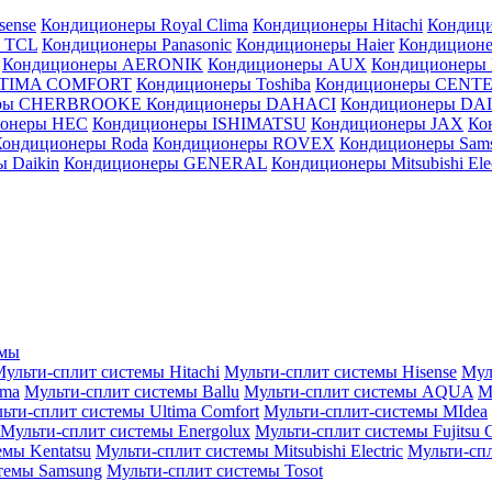
sense
Кондиционеры Royal Clima
Кондиционеры Hitachi
Кондиц
 TCL
Кондиционеры Panasonic
Кондиционеры Haier
Кондиционе
Кондиционеры AERONIK
Кондиционеры AUX
Кондиционеры 
LTIMA COMFORT
Кондиционеры Toshiba
Кондиционеры CENT
еры CHERBROOKE
Кондиционеры DAHACI
Кондиционеры D
ионеры HEC
Кондиционеры ISHIMATSU
Кондиционеры JAX
Ко
Кондиционеры Roda
Кондиционеры ROVEX
Кондиционеры Sam
 Daikin
Кондиционеры GENERAL
Кондиционеры Mitsubishi Elec
емы
ульти-сплит системы Hitachi
Мульти-сплит системы Hisense
Мул
ima
Мульти-сплит системы Ballu
Мульти-сплит системы AQUA
М
ьти-сплит системы Ultima Comfort
Мульти-сплит-системы MIdea
Мульти-сплит системы Energolux
Мульти-сплит системы Fujitsu G
емы Kentatsu
Мульти-сплит системы Mitsubishi Electric
Мульти-спл
темы Samsung
Мульти-сплит системы Tosot