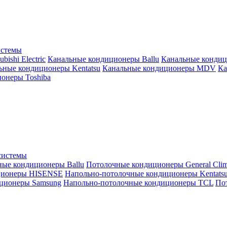
истемы
ishi Electric
Канальные кондиционеры Ballu
Канальные кондиц
ьные кондиционеры Kentatsu
Канальные кондиционеры MDV
Ка
онеры Toshiba
системы
ные кондиционеры Ballu
Потолочные кондиционеры General Clim
ционеры HISENSE
Напольно-потолочные кондиционеры Kentats
ционеры Samsung
Напольно-потолочные кондиционеры TCL
Пот