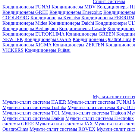
Сплит-системы
Кондиционеры FUNAI
Кондиционеры MDV
Кондиционеры Hi
Кондиционеры GREE
Кондиционеры Energolux
Кондиционеры
СOOLBERG
Кондиционеры Kentatsu
Кондиционеры FERRUM
Кондиционеры Midea
Кондиционеры Daichi
Кондиционеры U
Кондиционеры Berlingtoun
Кондиционеры Casarte
Кондицион
Кондиционеры EUROKLIMA
Кондиционеры GREEN
Кондиц
NEWTEK
Кондиционеры OASIS
Кондиционеры QuattroClima
Кондиционеры XIGMA
Кондиционеры ZERTEN
Кондиционеры
VICKERS
Кондиционеры Fujitsu
Мульти-сплит сист
Мульти-сплит системы HAIER
Мульти-сплит системы FUNAI
М
Мульти-сплит системы Toshiba
Мульти-сплит системы Royal Cl
Мульти-сплит системы TCL
Мульти-сплит системы Thaicon
Мул
Мульти-сплит системы Daikin
Мульти-сплит системы Electrolux
системы GREE
Мульти-сплит системы JAX
Мульти-сплит сист
QuattroClima
Мульти-сплит системы ROVEX
Мульти-сплит сис