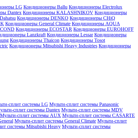
ионеры LG
Кондиционеры Ballu
Кондиционеры Electrolux
ры Dantex
Кондиционеры KALASHNIKOV
Кондиционеры
Dahatsu
Кондиционеры DENKO
Кондиционеры CHiQ
EK
Кондиционеры General Climate
Кондиционеры AQUA
AICOND
Кондиционеры ECOSTAR
Кондиционеры EUROHOFF
ндиционеры Lanzkraft
Кондиционеры Lessar
Кондиционеры
sung
Кондиционеры Thaicon
Кондиционеры Tosot
tric
Кондиционеры Mitsubishi Heavy Industries
Кондиционеры
ьти-сплит системы LG
Мульти-сплит системы Panasonic
ульти-сплит системы Dantex
Мульти-сплит системы MDV
Мульти-сплит системы AUX
Мульти-сплит системы CASARTE
eneral
Мульти-сплит системы General Climate
Мульти-сплит
ит системы Mitsubishi Heavy
Мульти-сплит системы