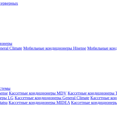
серверных
ионеры
ral Climate
Мобильные кондиционеры Hisense
Мобильные конд
истемы
ense
Кассетные кондиционеры MDV
Кассетные кондиционеры 
неры LG
Кассетные кондиционеры General Climate
Кассетные конд
atsu
Кассетные кондиционеры MIDEA
Кассетные кондиционер