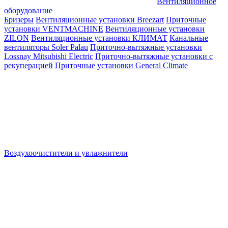
Вентиляционное
оборудование
Бризеры
Вентиляционные установки Breezart
Приточные
установки VENTMACHINE
Вентиляционные установки
ZILON
Вентиляционные установки КЛИМАТ
Канальные
вентиляторы Soler Palau
Приточно-вытяжные установки
Lossnay Mitsubishi Electric
Приточно-вытяжные установки с
рекуперацией
Приточные установки General Climate
Воздухоочистители и увлажнители