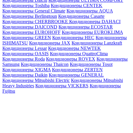
Кондиционеры Daichi
Кондиционеры ULTIMA COMFORT
Кондиционеры Toshiba
Кондиционеры CENTEK
Кондиционеры General Climate
Кондиционеры AQUA
Кондиционеры Berlingtoun
Кондиционеры Casarte
Кондиционеры CHERBROOKE
Кондиционеры DAHACI
Кондиционеры DAICOND
Кондиционеры ECOSTAR
Кондиционеры EUROHOFF
Кондиционеры EUROKLIMA
Кондиционеры GREEN
Кондиционеры HEC
Кондиционеры
ISHIMATSU
Кондиционеры JAX
Кондиционеры Lanzkraft
Кондиционеры Lessar
Кондиционеры NEWTEK
Кондиционеры OASIS
Кондиционеры QuattroClima
Кондиционеры Roda
Кондиционеры ROVEX
Кондиционеры
Samsung
Кондиционеры Thaicon
Кондиционеры Tosot
Кондиционеры XIGMA
Кондиционеры ZERTEN
Кондиционеры Daikin
Кондиционеры GENERAL
Кондиционеры Mitsubishi Electric
Кондиционеры Mitsubishi
Heavy Industries
Кондиционеры VICKERS
Кондиционеры
Fujitsu