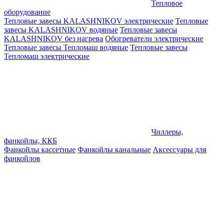
Тепловое
оборудование
Тепловые завесы KALASHNIKOV электрические
Тепловые
завесы KALASHNIKOV водяные
Тепловые завесы
KALASHNIKOV без нагрева
Обогреватели электрические
Тепловые завесы Тепломаш водяные
Тепловые завесы
Тепломаш электрические
Чиллеры,
фанкойлы, ККБ
Фанкойлы кассетные
Фанкойлы канальные
Аксессуары для
фанкойлов