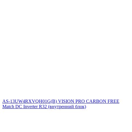
AS-13UW4RXVQH01G(B) VISION PRO CARBON FREE
Match DC Inverter R32 (внутренний блок)