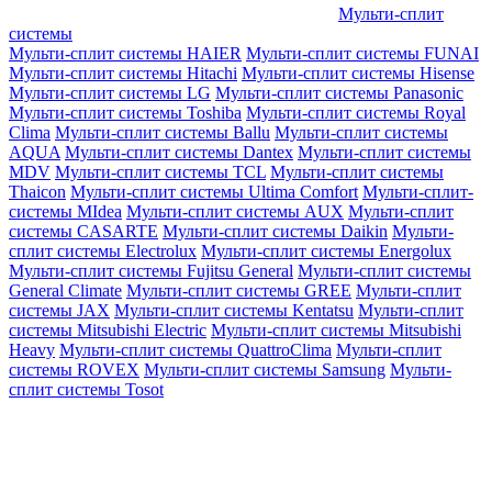
Мульти-сплит
системы
Мульти-сплит системы HAIER
Мульти-сплит системы FUNAI
Мульти-сплит системы Hitachi
Мульти-сплит системы Hisense
Мульти-сплит системы LG
Мульти-сплит системы Panasonic
Мульти-сплит системы Toshiba
Мульти-сплит системы Royal
Clima
Мульти-сплит системы Ballu
Мульти-сплит системы
AQUA
Мульти-сплит системы Dantex
Мульти-сплит системы
MDV
Мульти-сплит системы TCL
Мульти-сплит системы
Thaicon
Мульти-сплит системы Ultima Comfort
Мульти-сплит-
системы MIdea
Мульти-сплит системы AUX
Мульти-сплит
системы CASARTE
Мульти-сплит системы Daikin
Мульти-
сплит системы Electrolux
Мульти-сплит системы Energolux
Мульти-сплит системы Fujitsu General
Мульти-сплит системы
General Climate
Мульти-сплит системы GREE
Мульти-сплит
системы JAX
Мульти-сплит системы Kentatsu
Мульти-сплит
системы Mitsubishi Electric
Мульти-сплит системы Mitsubishi
Heavy
Мульти-сплит системы QuattroClima
Мульти-сплит
системы ROVEX
Мульти-сплит системы Samsung
Мульти-
сплит системы Tosot