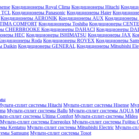
sense
Кондиционеры Royal Clima
Кондиционеры Hitachi
Кондиц
 TCL
Кондиционеры Panasonic
Кондиционеры Haier
Кондиционе
Кондиционеры AERONIK
Кондиционеры AUX
Кондиционеры 
LTIMA COMFORT
Кондиционеры Toshiba
Кондиционеры CENT
еры CHERBROOKE
Кондиционеры DAHACI
Кондиционеры D
ионеры HEC
Кондиционеры ISHIMATSU
Кондиционеры JAX
Ко
Кондиционеры Roda
Кондиционеры ROVEX
Кондиционеры Sam
 Daikin
Кондиционеры GENERAL
Кондиционеры Mitsubishi Elec
емы
ульти-сплит системы Hitachi
Мульти-сплит системы Hisense
Мул
ima
Мульти-сплит системы Ballu
Мульти-сплит системы AQUA
М
ьти-сплит системы Ultima Comfort
Мульти-сплит-системы MIdea
Мульти-сплит системы Energolux
Мульти-сплит системы Fujitsu G
емы Kentatsu
Мульти-сплит системы Mitsubishi Electric
Мульти-спл
темы Samsung
Мульти-сплит системы Tosot