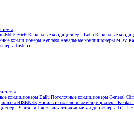
истемы
ishi Electric
Канальные кондиционеры Ballu
Канальные кондиц
ьные кондиционеры Kentatsu
Канальные кондиционеры MDV
Ка
онеры Toshiba
системы
ные кондиционеры Ballu
Потолочные кондиционеры General Clim
ционеры HISENSE
Напольно-потолочные кондиционеры Kentats
ционеры Samsung
Напольно-потолочные кондиционеры TCL
Пот