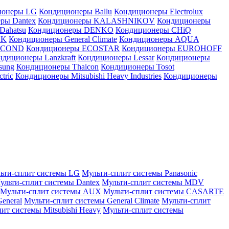
ионеры LG
Кондиционеры Ballu
Кондиционеры Electrolux
ры Dantex
Кондиционеры KALASHNIKOV
Кондиционеры
Dahatsu
Кондиционеры DENKO
Кондиционеры CHiQ
EK
Кондиционеры General Climate
Кондиционеры AQUA
AICOND
Кондиционеры ECOSTAR
Кондиционеры EUROHOFF
ндиционеры Lanzkraft
Кондиционеры Lessar
Кондиционеры
sung
Кондиционеры Thaicon
Кондиционеры Tosot
tric
Кондиционеры Mitsubishi Heavy Industries
Кондиционеры
ьти-сплит системы LG
Мульти-сплит системы Panasonic
ульти-сплит системы Dantex
Мульти-сплит системы MDV
Мульти-сплит системы AUX
Мульти-сплит системы CASARTE
eneral
Мульти-сплит системы General Climate
Мульти-сплит
ит системы Mitsubishi Heavy
Мульти-сплит системы