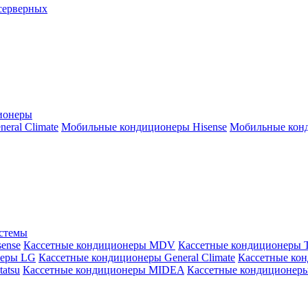
серверных
ионеры
ral Climate
Мобильные кондиционеры Hisense
Мобильные конд
истемы
ense
Кассетные кондиционеры MDV
Кассетные кондиционеры 
неры LG
Кассетные кондиционеры General Climate
Кассетные конд
atsu
Кассетные кондиционеры MIDEA
Кассетные кондиционер