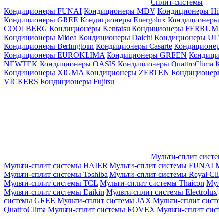
Сплит-системы
Кондиционеры FUNAI
Кондиционеры MDV
Кондиционеры Hi
Кондиционеры GREE
Кондиционеры Energolux
Кондиционеры
СOOLBERG
Кондиционеры Kentatsu
Кондиционеры FERRUM
Кондиционеры Midea
Кондиционеры Daichi
Кондиционеры U
Кондиционеры Berlingtoun
Кондиционеры Casarte
Кондицион
Кондиционеры EUROKLIMA
Кондиционеры GREEN
Кондиц
NEWTEK
Кондиционеры OASIS
Кондиционеры QuattroClima
Кондиционеры XIGMA
Кондиционеры ZERTEN
Кондиционеры
VICKERS
Кондиционеры Fujitsu
Мульти-сплит сист
Мульти-сплит системы HAIER
Мульти-сплит системы FUNAI
М
Мульти-сплит системы Toshiba
Мульти-сплит системы Royal Cl
Мульти-сплит системы TCL
Мульти-сплит системы Thaicon
Мул
Мульти-сплит системы Daikin
Мульти-сплит системы Electrolux
системы GREE
Мульти-сплит системы JAX
Мульти-сплит сист
QuattroClima
Мульти-сплит системы ROVEX
Мульти-сплит сис