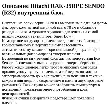
Описание Hitachi RAK-35RPE SENDO
(R32) внутренний блок
Внутренние блоки серии SENDO выполнены в едином форм-
факторе с компактной шириной всего 78 см и обладают
рекордно низким уровнем звукового давления - на самой
низкой скорости вентилятора (Super Low) .
Комфортное воздухораспределение достигается благодаря
горизонтальному и вертикальному автосвингу -
автоматическому качанию горизонтальной (вверх-вниз) и
вертикальных (влево-вправо) створок жалюзи.
Встроенный во внутренний блок датчик присутствия Eco
Sensor обеспечивает высокий уровень энергосбережения.
Работу кондиционера легко программировать благодаря
продвинутому пульту с недельным таймером: возможно
запрограммировать до 6 включений/выключений в течение
каждого дня недели с сохранением в памяти двух программ
(зима/лето). Также пульт может отображать температуру в
помещении, показатели энергопотребления и коды
неисправностей.
Функция сушки испарителя предотвращает появление
плесени.