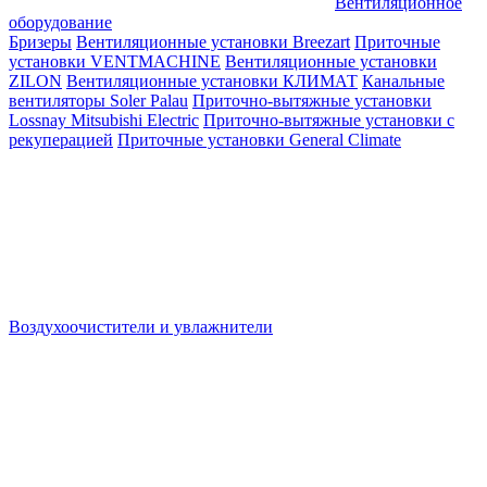
Вентиляционное
оборудование
Бризеры
Вентиляционные установки Breezart
Приточные
установки VENTMACHINE
Вентиляционные установки
ZILON
Вентиляционные установки КЛИМАТ
Канальные
вентиляторы Soler Palau
Приточно-вытяжные установки
Lossnay Mitsubishi Electric
Приточно-вытяжные установки с
рекуперацией
Приточные установки General Climate
Воздухоочистители и увлажнители