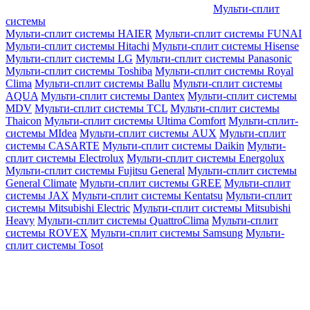
Мульти-сплит
системы
Мульти-сплит системы HAIER
Мульти-сплит системы FUNAI
Мульти-сплит системы Hitachi
Мульти-сплит системы Hisense
Мульти-сплит системы LG
Мульти-сплит системы Panasonic
Мульти-сплит системы Toshiba
Мульти-сплит системы Royal
Clima
Мульти-сплит системы Ballu
Мульти-сплит системы
AQUA
Мульти-сплит системы Dantex
Мульти-сплит системы
MDV
Мульти-сплит системы TCL
Мульти-сплит системы
Thaicon
Мульти-сплит системы Ultima Comfort
Мульти-сплит-
системы MIdea
Мульти-сплит системы AUX
Мульти-сплит
системы CASARTE
Мульти-сплит системы Daikin
Мульти-
сплит системы Electrolux
Мульти-сплит системы Energolux
Мульти-сплит системы Fujitsu General
Мульти-сплит системы
General Climate
Мульти-сплит системы GREE
Мульти-сплит
системы JAX
Мульти-сплит системы Kentatsu
Мульти-сплит
системы Mitsubishi Electric
Мульти-сплит системы Mitsubishi
Heavy
Мульти-сплит системы QuattroClima
Мульти-сплит
системы ROVEX
Мульти-сплит системы Samsung
Мульти-
сплит системы Tosot