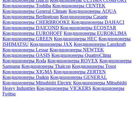
Кондиционеры Daichi
Кондиционеры ULTIMA COMFORT
Кондиционеры Toshiba
Кондиционеры CENTEK
Кондиционеры General Climate
Кондиционеры AQUA
Кондиционеры Berlingtoun
Кондиционеры Casarte
Кондиционеры CHERBROOKE
Кондиционеры DAHACI
Кондиционеры DAICOND
Кондиционеры ECOSTAR
Кондиционеры EUROHOFF
Кондиционеры EUROKLIMA
Кондиционеры GREEN
Кондиционеры HEC
Кондиционеры
ISHIMATSU
Кондиционеры JAX
Кондиционеры Lanzkraft
Кондиционеры Lessar
Кондиционеры NEWTEK
Кондиционеры OASIS
Кондиционеры QuattroClima
Кондиционеры Roda
Кондиционеры ROVEX
Кондиционеры
Samsung
Кондиционеры Thaicon
Кондиционеры Tosot
Кондиционеры XIGMA
Кондиционеры ZERTEN
Кондиционеры Daikin
Кондиционеры GENERAL
Кондиционеры Mitsubishi Electric
Кондиционеры Mitsubishi
Heavy Industries
Кондиционеры VICKERS
Кондиционеры
Fujitsu