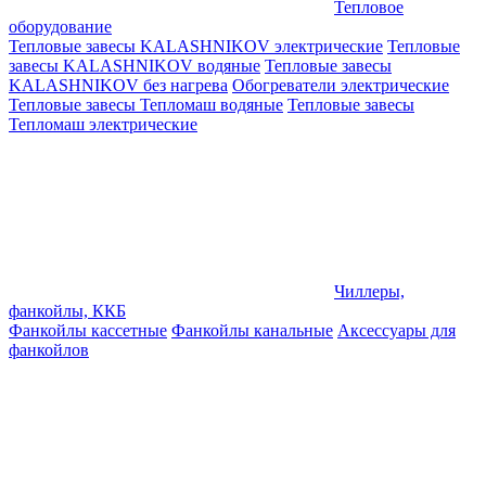
Тепловое
оборудование
Тепловые завесы KALASHNIKOV электрические
Тепловые
завесы KALASHNIKOV водяные
Тепловые завесы
KALASHNIKOV без нагрева
Обогреватели электрические
Тепловые завесы Тепломаш водяные
Тепловые завесы
Тепломаш электрические
Чиллеры,
фанкойлы, ККБ
Фанкойлы кассетные
Фанкойлы канальные
Аксессуары для
фанкойлов