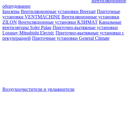
Вентиляционное
оборудование
Бризеры
Вентиляционные установки Breezart
Приточные
установки VENTMACHINE
Вентиляционные установки
ZILON
Вентиляционные установки КЛИМАТ
Канальные
вентиляторы Soler Palau
Приточно-вытяжные установки
Lossnay Mitsubishi Electric
Приточно-вытяжные установки с
рекуперацией
Приточные установки General Climate
Воздухоочистители и увлажнители