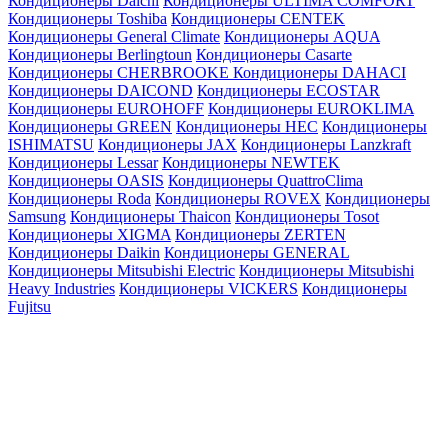
Кондиционеры Daichi
Кондиционеры ULTIMA COMFORT
Кондиционеры Toshiba
Кондиционеры CENTEK
Кондиционеры General Climate
Кондиционеры AQUA
Кондиционеры Berlingtoun
Кондиционеры Casarte
Кондиционеры CHERBROOKE
Кондиционеры DAHACI
Кондиционеры DAICOND
Кондиционеры ECOSTAR
Кондиционеры EUROHOFF
Кондиционеры EUROKLIMA
Кондиционеры GREEN
Кондиционеры HEC
Кондиционеры
ISHIMATSU
Кондиционеры JAX
Кондиционеры Lanzkraft
Кондиционеры Lessar
Кондиционеры NEWTEK
Кондиционеры OASIS
Кондиционеры QuattroClima
Кондиционеры Roda
Кондиционеры ROVEX
Кондиционеры
Samsung
Кондиционеры Thaicon
Кондиционеры Tosot
Кондиционеры XIGMA
Кондиционеры ZERTEN
Кондиционеры Daikin
Кондиционеры GENERAL
Кондиционеры Mitsubishi Electric
Кондиционеры Mitsubishi
Heavy Industries
Кондиционеры VICKERS
Кондиционеры
Fujitsu