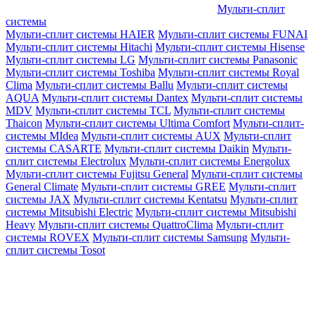
Мульти-сплит
системы
Мульти-сплит системы HAIER
Мульти-сплит системы FUNAI
Мульти-сплит системы Hitachi
Мульти-сплит системы Hisense
Мульти-сплит системы LG
Мульти-сплит системы Panasonic
Мульти-сплит системы Toshiba
Мульти-сплит системы Royal
Clima
Мульти-сплит системы Ballu
Мульти-сплит системы
AQUA
Мульти-сплит системы Dantex
Мульти-сплит системы
MDV
Мульти-сплит системы TCL
Мульти-сплит системы
Thaicon
Мульти-сплит системы Ultima Comfort
Мульти-сплит-
системы MIdea
Мульти-сплит системы AUX
Мульти-сплит
системы CASARTE
Мульти-сплит системы Daikin
Мульти-
сплит системы Electrolux
Мульти-сплит системы Energolux
Мульти-сплит системы Fujitsu General
Мульти-сплит системы
General Climate
Мульти-сплит системы GREE
Мульти-сплит
системы JAX
Мульти-сплит системы Kentatsu
Мульти-сплит
системы Mitsubishi Electric
Мульти-сплит системы Mitsubishi
Heavy
Мульти-сплит системы QuattroClima
Мульти-сплит
системы ROVEX
Мульти-сплит системы Samsung
Мульти-
сплит системы Tosot