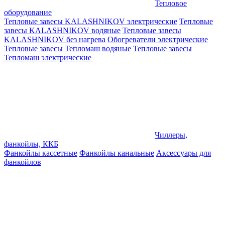
Тепловое
оборудование
Тепловые завесы KALASHNIKOV электрические
Тепловые
завесы KALASHNIKOV водяные
Тепловые завесы
KALASHNIKOV без нагрева
Обогреватели электрические
Тепловые завесы Тепломаш водяные
Тепловые завесы
Тепломаш электрические
Чиллеры,
фанкойлы, ККБ
Фанкойлы кассетные
Фанкойлы канальные
Аксессуары для
фанкойлов