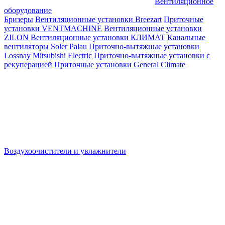
Вентиляционное
оборудование
Бризеры
Вентиляционные установки Breezart
Приточные
установки VENTMACHINE
Вентиляционные установки
ZILON
Вентиляционные установки КЛИМАТ
Канальные
вентиляторы Soler Palau
Приточно-вытяжные установки
Lossnay Mitsubishi Electric
Приточно-вытяжные установки с
рекуперацией
Приточные установки General Climate
Воздухоочистители и увлажнители