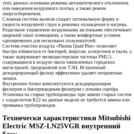
этих данных основаны режимы автоматического отклонения
или наведения воздушного потока, а также режим
энергосбережения.
Сложная система жалюзи создает оптимальную форму и
скорость воздушной струи в режимах охлаждения и нагрева.
Раздельное управление воздушными заслонками обеспечивает
широкий охват помещения, а также комфортные условия
одновременно для нескольких пользователей.
Система очистки воздуха «Plasma Quad Plus» позволяет
быстро избавиться от бактерий, вирусов, аллергенов и пыли, а
также задерживает мелкодисперсные частицы PM2.5,
содержащиеся в воздухе около оживленных городских
магистралей, предприятий или ТЭЦ. Встроенный
дезодорирующий фильтр эффективно удаляет неприятные
запахи.
Внутренние блоки комплектуются дезодорирующим
фильтром и бактерицидным фильтром с ионами серебра.
Установка на старые трубопроводы: при замене старых систем
с хладагентом R22 на данные модели не требуется замена или
промывка трубопроводов.
Технически характеристики Mitsubishi
Electric MSZ-LN25VGR внутренний
блок