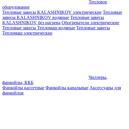
Тепловое
оборудование
Тепловые завесы KALASHNIKOV электрические
Тепловые
завесы KALASHNIKOV водяные
Тепловые завесы
KALASHNIKOV без нагрева
Обогреватели электрические
Тепловые завесы Тепломаш водяные
Тепловые завесы
Тепломаш электрические
Чиллеры,
фанкойлы, ККБ
Фанкойлы кассетные
Фанкойлы канальные
Аксессуары для
фанкойлов