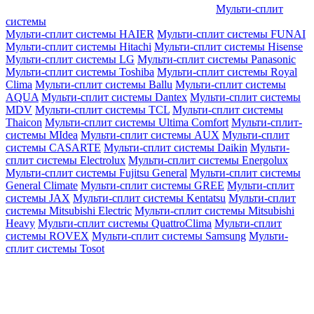
Мульти-сплит
системы
Мульти-сплит системы HAIER
Мульти-сплит системы FUNAI
Мульти-сплит системы Hitachi
Мульти-сплит системы Hisense
Мульти-сплит системы LG
Мульти-сплит системы Panasonic
Мульти-сплит системы Toshiba
Мульти-сплит системы Royal
Clima
Мульти-сплит системы Ballu
Мульти-сплит системы
AQUA
Мульти-сплит системы Dantex
Мульти-сплит системы
MDV
Мульти-сплит системы TCL
Мульти-сплит системы
Thaicon
Мульти-сплит системы Ultima Comfort
Мульти-сплит-
системы MIdea
Мульти-сплит системы AUX
Мульти-сплит
системы CASARTE
Мульти-сплит системы Daikin
Мульти-
сплит системы Electrolux
Мульти-сплит системы Energolux
Мульти-сплит системы Fujitsu General
Мульти-сплит системы
General Climate
Мульти-сплит системы GREE
Мульти-сплит
системы JAX
Мульти-сплит системы Kentatsu
Мульти-сплит
системы Mitsubishi Electric
Мульти-сплит системы Mitsubishi
Heavy
Мульти-сплит системы QuattroClima
Мульти-сплит
системы ROVEX
Мульти-сплит системы Samsung
Мульти-
сплит системы Tosot