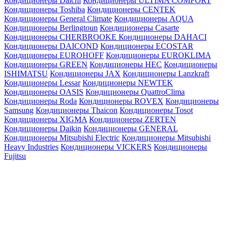
Кондиционеры Daichi
Кондиционеры ULTIMA COMFORT
Кондиционеры Toshiba
Кондиционеры CENTEK
Кондиционеры General Climate
Кондиционеры AQUA
Кондиционеры Berlingtoun
Кондиционеры Casarte
Кондиционеры CHERBROOKE
Кондиционеры DAHACI
Кондиционеры DAICOND
Кондиционеры ECOSTAR
Кондиционеры EUROHOFF
Кондиционеры EUROKLIMA
Кондиционеры GREEN
Кондиционеры HEC
Кондиционеры
ISHIMATSU
Кондиционеры JAX
Кондиционеры Lanzkraft
Кондиционеры Lessar
Кондиционеры NEWTEK
Кондиционеры OASIS
Кондиционеры QuattroClima
Кондиционеры Roda
Кондиционеры ROVEX
Кондиционеры
Samsung
Кондиционеры Thaicon
Кондиционеры Tosot
Кондиционеры XIGMA
Кондиционеры ZERTEN
Кондиционеры Daikin
Кондиционеры GENERAL
Кондиционеры Mitsubishi Electric
Кондиционеры Mitsubishi
Heavy Industries
Кондиционеры VICKERS
Кондиционеры
Fujitsu