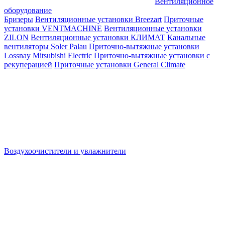
Вентиляционное
оборудование
Бризеры
Вентиляционные установки Breezart
Приточные
установки VENTMACHINE
Вентиляционные установки
ZILON
Вентиляционные установки КЛИМАТ
Канальные
вентиляторы Soler Palau
Приточно-вытяжные установки
Lossnay Mitsubishi Electric
Приточно-вытяжные установки с
рекуперацией
Приточные установки General Climate
Воздухоочистители и увлажнители