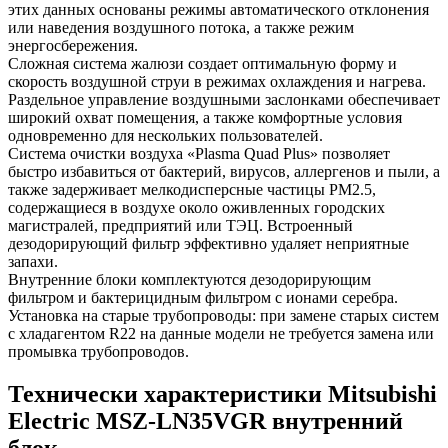
этих данных основаны режимы автоматического отклонения
или наведения воздушного потока, а также режим
энергосбережения.
Сложная система жалюзи создает оптимальную форму и
скорость воздушной струи в режимах охлаждения и нагрева.
Раздельное управление воздушными заслонками обеспечивает
широкий охват помещения, а также комфортные условия
одновременно для нескольких пользователей.
Система очистки воздуха «Plasma Quad Plus» позволяет
быстро избавиться от бактерий, вирусов, аллергенов и пыли, а
также задерживает мелкодисперсные частицы PM2.5,
содержащиеся в воздухе около оживленных городских
магистралей, предприятий или ТЭЦ. Встроенный
дезодорирующий фильтр эффективно удаляет неприятные
запахи.
Внутренние блоки комплектуются дезодорирующим
фильтром и бактерицидным фильтром с ионами серебра.
Установка на старые трубопроводы: при замене старых систем
с хладагентом R22 на данные модели не требуется замена или
промывка трубопроводов.
Технически характеристики Mitsubishi
Electric MSZ-LN35VGR внутренний
блок