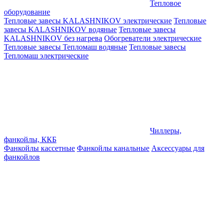
Тепловое
оборудование
Тепловые завесы KALASHNIKOV электрические
Тепловые
завесы KALASHNIKOV водяные
Тепловые завесы
KALASHNIKOV без нагрева
Обогреватели электрические
Тепловые завесы Тепломаш водяные
Тепловые завесы
Тепломаш электрические
Чиллеры,
фанкойлы, ККБ
Фанкойлы кассетные
Фанкойлы канальные
Аксессуары для
фанкойлов