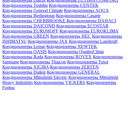
Кондиционеры Daichi
Кондиционеры ULTIMA COMFORT
Кондиционеры Toshiba
Кондиционеры CENTEK
Кондиционеры General Climate
Кондиционеры AQUA
Кондиционеры Berlingtoun
Кондиционеры Casarte
Кондиционеры CHERBROOKE
Кондиционеры DAHACI
Кондиционеры DAICOND
Кондиционеры ECOSTAR
Кондиционеры EUROHOFF
Кондиционеры EUROKLIMA
Кондиционеры GREEN
Кондиционеры HEC
Кондиционеры
ISHIMATSU
Кондиционеры JAX
Кондиционеры Lanzkraft
Кондиционеры Lessar
Кондиционеры NEWTEK
Кондиционеры OASIS
Кондиционеры QuattroClima
Кондиционеры Roda
Кондиционеры ROVEX
Кондиционеры
Samsung
Кондиционеры Thaicon
Кондиционеры Tosot
Кондиционеры XIGMA
Кондиционеры ZERTEN
Кондиционеры Daikin
Кондиционеры GENERAL
Кондиционеры Mitsubishi Electric
Кондиционеры Mitsubishi
Heavy Industries
Кондиционеры VICKERS
Кондиционеры
Fujitsu