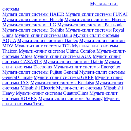
Мульти-сплит
системы
Мульти-сплит системы HAIER
Мульти-сплит системы FUNAI
Мульти-сплит системы Hitachi
Мульти-сплит системы Hisense
Мульти-сплит системы LG
Мульти-сплит системы Panasonic
Мульти-сплит системы Toshiba
Мульти-сплит системы Royal
Clima
Мульти-сплит системы Ballu
Мульти-сплит системы
AQUA
Мульти-сплит системы Dantex
Мульти-сплит системы
MDV
Мульти-сплит системы TCL
Мульти-сплит системы
Thaicon
Мульти-сплит системы Ultima Comfort
Мульти-сплит-
системы MIdea
Мульти-сплит системы AUX
Мульти-сплит
системы CASARTE
Мульти-сплит системы Daikin
Мульти-
сплит системы Electrolux
Мульти-сплит системы Energolux
Мульти-сплит системы Fujitsu General
Мульти-сплит системы
General Climate
Мульти-сплит системы GREE
Мульти-сплит
системы JAX
Мульти-сплит системы Kentatsu
Мульти-сплит
системы Mitsubishi Electric
Мульти-сплит системы Mitsubishi
Heavy
Мульти-сплит системы QuattroClima
Мульти-сплит
системы ROVEX
Мульти-сплит системы Samsung
Мульти-
сплит системы Tosot