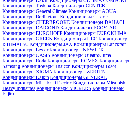
Кондиционеры Daichi
Кондиционеры ULTIMA COMFORT
Кондиционеры Toshiba
Кондиционеры CENTEK
Кондиционеры General Climate
Кондиционеры AQUA
Кондиционеры Berlingtoun
Кондиционеры Casarte
Кондиционеры CHERBROOKE
Кондиционеры DAHACI
Кондиционеры DAICOND
Кондиционеры ECOSTAR
Кондиционеры EUROHOFF
Кондиционеры EUROKLIMA
Кондиционеры GREEN
Кондиционеры HEC
Кондиционеры
ISHIMATSU
Кондиционеры JAX
Кондиционеры Lanzkraft
Кондиционеры Lessar
Кондиционеры NEWTEK
Кондиционеры OASIS
Кондиционеры QuattroClima
Кондиционеры Roda
Кондиционеры ROVEX
Кондиционеры
Samsung
Кондиционеры Thaicon
Кондиционеры Tosot
Кондиционеры XIGMA
Кондиционеры ZERTEN
Кондиционеры Daikin
Кондиционеры GENERAL
Кондиционеры Mitsubishi Electric
Кондиционеры Mitsubishi
Heavy Industries
Кондиционеры VICKERS
Кондиционеры
Fujitsu