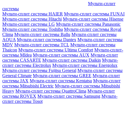
Мульти-сплит
системы
Мульти-сплит системы HAIER
Мульти-сплит системы FUNAI
Мульти-сплит системы Hitachi
Мульти-сплит системы Hisense
Мульти-сплит системы LG
Мульти-сплит системы Panasonic
Мульти-сплит системы Toshiba
Мульти-сплит системы Royal
Clima
Мульти-сплит системы Ballu
Мульти-сплит системы
AQUA
Мульти-сплит системы Dantex
Мульти-сплит системы
MDV
Мульти-сплит системы TCL
Мульти-сплит системы
Thaicon
Мульти-сплит системы Ultima Comfort
Мульти-сплит-
системы MIdea
Мульти-сплит системы AUX
Мульти-сплит
системы CASARTE
Мульти-сплит системы Daikin
Мульти-
сплит системы Electrolux
Мульти-сплит системы Energolux
Мульти-сплит системы Fujitsu General
Мульти-сплит системы
General Climate
Мульти-сплит системы GREE
Мульти-сплит
системы JAX
Мульти-сплит системы Kentatsu
Мульти-сплит
системы Mitsubishi Electric
Мульти-сплит системы Mitsubishi
Heavy
Мульти-сплит системы QuattroClima
Мульти-сплит
системы ROVEX
Мульти-сплит системы Samsung
Мульти-
сплит системы Tosot