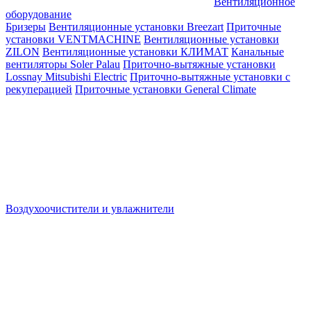
Вентиляционное
оборудование
Бризеры
Вентиляционные установки Breezart
Приточные
установки VENTMACHINE
Вентиляционные установки
ZILON
Вентиляционные установки КЛИМАТ
Канальные
вентиляторы Soler Palau
Приточно-вытяжные установки
Lossnay Mitsubishi Electric
Приточно-вытяжные установки с
рекуперацией
Приточные установки General Climate
Воздухоочистители и увлажнители