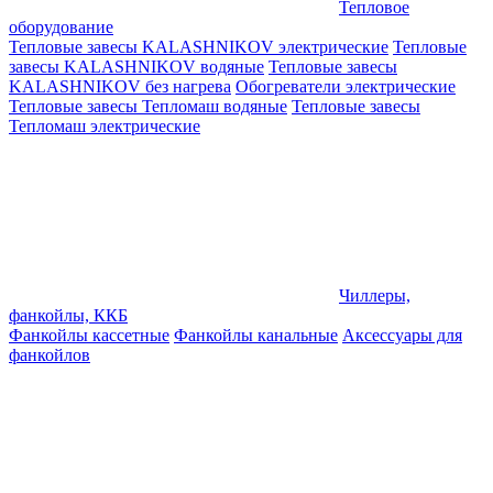
Тепловое
оборудование
Тепловые завесы KALASHNIKOV электрические
Тепловые
завесы KALASHNIKOV водяные
Тепловые завесы
KALASHNIKOV без нагрева
Обогреватели электрические
Тепловые завесы Тепломаш водяные
Тепловые завесы
Тепломаш электрические
Чиллеры,
фанкойлы, ККБ
Фанкойлы кассетные
Фанкойлы канальные
Аксессуары для
фанкойлов