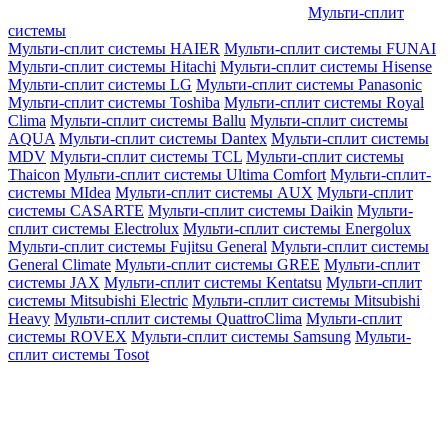
Мульти-сплит
системы
Мульти-сплит системы HAIER
Мульти-сплит системы FUNAI
Мульти-сплит системы Hitachi
Мульти-сплит системы Hisense
Мульти-сплит системы LG
Мульти-сплит системы Panasonic
Мульти-сплит системы Toshiba
Мульти-сплит системы Royal
Clima
Мульти-сплит системы Ballu
Мульти-сплит системы
AQUA
Мульти-сплит системы Dantex
Мульти-сплит системы
MDV
Мульти-сплит системы TCL
Мульти-сплит системы
Thaicon
Мульти-сплит системы Ultima Comfort
Мульти-сплит-
системы MIdea
Мульти-сплит системы AUX
Мульти-сплит
системы CASARTE
Мульти-сплит системы Daikin
Мульти-
сплит системы Electrolux
Мульти-сплит системы Energolux
Мульти-сплит системы Fujitsu General
Мульти-сплит системы
General Climate
Мульти-сплит системы GREE
Мульти-сплит
системы JAX
Мульти-сплит системы Kentatsu
Мульти-сплит
системы Mitsubishi Electric
Мульти-сплит системы Mitsubishi
Heavy
Мульти-сплит системы QuattroClima
Мульти-сплит
системы ROVEX
Мульти-сплит системы Samsung
Мульти-
сплит системы Tosot