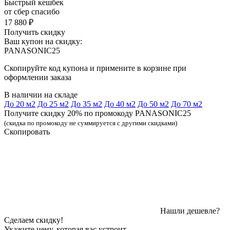
Быстрый кешбек
от сбер спасибо
17 880 ₽
Получить скидку
Ваш купон на скидку:
PANASONIC25
Скопируйте код купона и примените в корзине при
оформлении заказа
В наличии на складе
До 20 м2
До 25 м2
До 35 м2
До 40 м2
До 50 м2
До 70 м2
Получите скидку 20% по промокоду PANASONIC25
(скидка по промокоду не суммируется с другими скидками)
Скопировать
Нашли дешевле?
Сделаем скидку!
Укажите цену, которая вас устроит