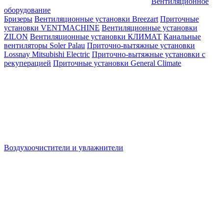
Вентиляционное
оборудование
Бризеры
Вентиляционные установки Breezart
Приточные
установки VENTMACHINE
Вентиляционные установки
ZILON
Вентиляционные установки КЛИМАТ
Канальные
вентиляторы Soler Palau
Приточно-вытяжные установки
Lossnay Mitsubishi Electric
Приточно-вытяжные установки с
рекуперацией
Приточные установки General Climate
Воздухоочистители и увлажнители