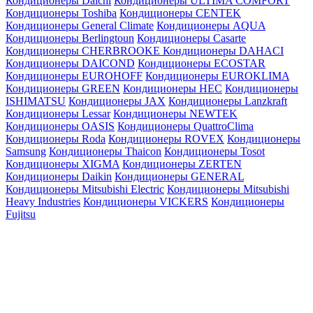
Кондиционеры Daichi
Кондиционеры ULTIMA COMFORT
Кондиционеры Toshiba
Кондиционеры CENTEK
Кондиционеры General Climate
Кондиционеры AQUA
Кондиционеры Berlingtoun
Кондиционеры Casarte
Кондиционеры CHERBROOKE
Кондиционеры DAHACI
Кондиционеры DAICOND
Кондиционеры ECOSTAR
Кондиционеры EUROHOFF
Кондиционеры EUROKLIMA
Кондиционеры GREEN
Кондиционеры HEC
Кондиционеры
ISHIMATSU
Кондиционеры JAX
Кондиционеры Lanzkraft
Кондиционеры Lessar
Кондиционеры NEWTEK
Кондиционеры OASIS
Кондиционеры QuattroClima
Кондиционеры Roda
Кондиционеры ROVEX
Кондиционеры
Samsung
Кондиционеры Thaicon
Кондиционеры Tosot
Кондиционеры XIGMA
Кондиционеры ZERTEN
Кондиционеры Daikin
Кондиционеры GENERAL
Кондиционеры Mitsubishi Electric
Кондиционеры Mitsubishi
Heavy Industries
Кондиционеры VICKERS
Кондиционеры
Fujitsu