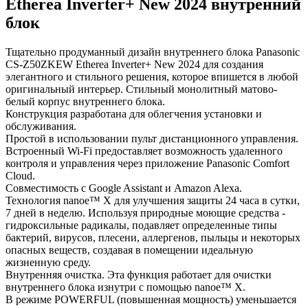
Etherea Inverter+ New 2024 внутренний
блок
Тщательно продуманный дизайн внутреннего блока Panasonic
CS-Z50ZKEW Etherea Inverter+ New 2024 для создания
элегантного и стильного решения, которое впишется в любой
оригинальный интерьер. Стильный монолитный матово-
белый корпус внутреннего блока.
Конструкция разработана для облегчения установки и
обслуживания.
Простой в использовании пульт дистанционного управления.
Встроенный Wi-Fi предоставляет возможность удаленного
контроля и управления через приложение Panasonic Comfort
Cloud.
Совместимость с Google Assistant и Amazon Alexa.
Технология nanoe™ X для улучшения защиты 24 часа в сутки,
7 дней в неделю. Используя природные моющие средства -
гидроксильные радикалы, подавляет определенные типы
бактерий, вирусов, плесени, аллергенов, пыльцы и некоторых
опасных веществ, создавая в помещении идеальную
жизненную среду.
Внутренняя очистка. Эта функция работает для очистки
внутреннего блока изнутри с помощью nanoe™ X.
В режиме POWERFUL (повышенная мощность) уменьшается