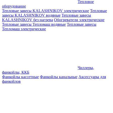
Тепловое
оборудование
Тепловые завесы KALASHNIKOV электрические
Тепловые
завесы KALASHNIKOV водяные
Тепловые завесы
KALASHNIKOV без нагрева
Обогреватели электрические
Тепловые завесы Тепломаш водяные
Тепловые завесы
Тепломаш электрические
Чиллеры,
фанкойлы, ККБ
Фанкойлы кассетные
Фанкойлы канальные
Аксессуары для
фанкойлов