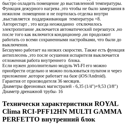
быстро охладить помещение до выставленной температуры.
Функция дежурного нагрева ,это чтобы не было замерзания в
нежилом помещении и не портилась отделка внутри
,выставляется поддерживающая температура +8.
Авторестарт , это когда неожиданно отключилось
электропитание ,включается автоматический перезапуск ,но
после того как включится кондиционер ,он продолжит
работать со всеми сохраненными настройками, что были до
выключения.
Бесшумно работает на низких скоростях. Также есть функция
антиплесень ,это после осушения испарителя выключается
отложенная работа внутреннего блока.
Если нужен дополнительно модуль WI-FI его можно
приобрести отдельно и можно пользоваться пультом и через
приложение ,которое работает на базе (iOS/Android).
Гарантия от производителя 36 месяцев.
Диаметры фреоновых магистралей - 6,35 (1/4")+9,53 (3/8")
Диаметр дренажной трубы- 16
Технически характеристики ROYAL
Clima RCI-PFF12HN MULTI GAMMA
PERFETTO внутренний блок