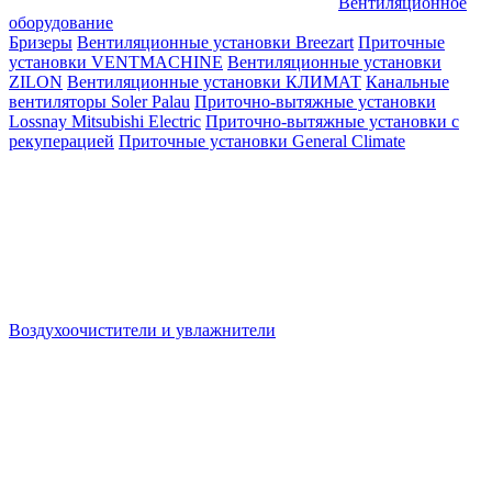
Вентиляционное
оборудование
Бризеры
Вентиляционные установки Breezart
Приточные
установки VENTMACHINE
Вентиляционные установки
ZILON
Вентиляционные установки КЛИМАТ
Канальные
вентиляторы Soler Palau
Приточно-вытяжные установки
Lossnay Mitsubishi Electric
Приточно-вытяжные установки с
рекуперацией
Приточные установки General Climate
Воздухоочистители и увлажнители