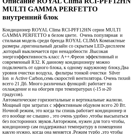
Описание ROYAL Clima RCI-PFF12HN
MULTI GAMMA PERFETTO
внутренний блок
Кондиционер ROYAL Clima RCI-PFF12HN серии MULTI
GAMMA PERFETTO в белом цвете. Очень популярная и
стильная модель среди бренда ROYAL CLIMA Компактные
размеры ,оригинальный дизайн со скрытым LED-дисплеем
,который выключается при ненадобности .Выcокая
энергоэффективность класс А++.Фреон эффективный и
современный R32. К данному кондиционеру можно
подключить от одного блока, к одному наружному блоку.Два
уровня очистки воздуха, фильтры тонкой очистки Silver
Ion и Active Carbon,семь скоростей вентилятора. Очень тихий
всего 21 Дб. Много различных функций: работает на
охлаждение и на обогрев при температурах (-15 и-20
градусов).
Автоматические горизонтальные и вертикальные жалюзи.
Мощный при затратах с эффективным обдувом всего 20 Вт.
Ночной режим, это когда ты спишь работает кондиционер и
его вообще не слышно , это очень удобно ,чтобы высыпаться
без посторонних звуков.Авторежим, нужен для того чтобы,
кондиционер сам поддерживал температуру в помещении
какую нужно, когда она меняется .Режим турбо ,это чтобы