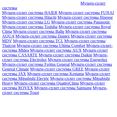
Мульти-сплит
системы
Мульти-сплит системы HAIER
Мульти-сплит системы FUNAI
Мульти-сплит системы Hitachi
Мульти-сплит системы Hisense
Мульти-сплит системы LG
Мульти-сплит системы Panasonic
Мульти-сплит системы Toshiba
Мульти-сплит системы Royal
Clima
Мульти-сплит системы Ballu
Мульти-сплит системы
AQUA
Мульти-сплит системы Dantex
Мульти-сплит системы
MDV
Мульти-сплит системы TCL
Мульти-сплит системы
Thaicon
Мульти-сплит системы Ultima Comfort
Мульти-сплит-
системы MIdea
Мульти-сплит системы AUX
Мульти-сплит
системы CASARTE
Мульти-сплит системы Daikin
Мульти-
сплит системы Electrolux
Мульти-сплит системы Energolux
Мульти-сплит системы Fujitsu General
Мульти-сплит системы
General Climate
Мульти-сплит системы GREE
Мульти-сплит
системы JAX
Мульти-сплит системы Kentatsu
Мульти-сплит
системы Mitsubishi Electric
Мульти-сплит системы Mitsubishi
Heavy
Мульти-сплит системы QuattroClima
Мульти-сплит
системы ROVEX
Мульти-сплит системы Samsung
Мульти-
сплит системы Tosot