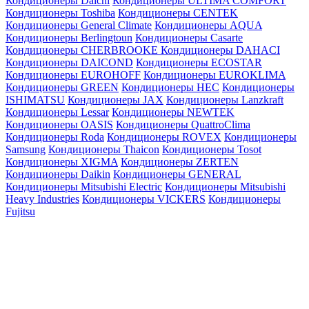
Кондиционеры Daichi
Кондиционеры ULTIMA COMFORT
Кондиционеры Toshiba
Кондиционеры CENTEK
Кондиционеры General Climate
Кондиционеры AQUA
Кондиционеры Berlingtoun
Кондиционеры Casarte
Кондиционеры CHERBROOKE
Кондиционеры DAHACI
Кондиционеры DAICOND
Кондиционеры ECOSTAR
Кондиционеры EUROHOFF
Кондиционеры EUROKLIMA
Кондиционеры GREEN
Кондиционеры HEC
Кондиционеры
ISHIMATSU
Кондиционеры JAX
Кондиционеры Lanzkraft
Кондиционеры Lessar
Кондиционеры NEWTEK
Кондиционеры OASIS
Кондиционеры QuattroClima
Кондиционеры Roda
Кондиционеры ROVEX
Кондиционеры
Samsung
Кондиционеры Thaicon
Кондиционеры Tosot
Кондиционеры XIGMA
Кондиционеры ZERTEN
Кондиционеры Daikin
Кондиционеры GENERAL
Кондиционеры Mitsubishi Electric
Кондиционеры Mitsubishi
Heavy Industries
Кондиционеры VICKERS
Кондиционеры
Fujitsu