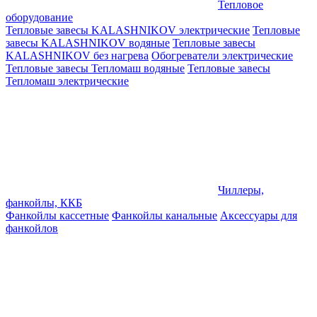
Тепловое
оборудование
Тепловые завесы KALASHNIKOV электрические
Тепловые
завесы KALASHNIKOV водяные
Тепловые завесы
KALASHNIKOV без нагрева
Обогреватели электрические
Тепловые завесы Тепломаш водяные
Тепловые завесы
Тепломаш электрические
Чиллеры,
фанкойлы, ККБ
Фанкойлы кассетные
Фанкойлы канальные
Аксессуары для
фанкойлов