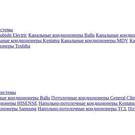
истемы
ishi Electric
Канальные кондиционеры Ballu
Канальные кондиц
ьные кондиционеры Kentatsu
Канальные кондиционеры MDV
Ка
онеры Toshiba
системы
ные кондиционеры Ballu
Потолочные кондиционеры General Clim
ционеры HISENSE
Напольно-потолочные кондиционеры Kentats
ционеры Samsung
Напольно-потолочные кондиционеры TCL
Пот