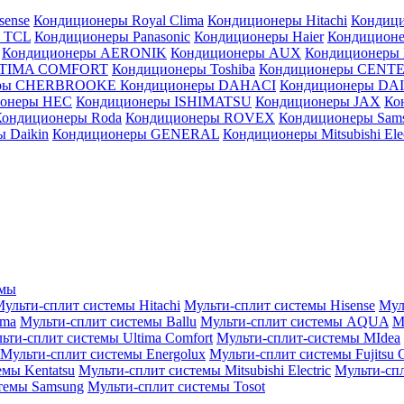
sense
Кондиционеры Royal Clima
Кондиционеры Hitachi
Кондиц
 TCL
Кондиционеры Panasonic
Кондиционеры Haier
Кондиционе
Кондиционеры AERONIK
Кондиционеры AUX
Кондиционеры 
LTIMA COMFORT
Кондиционеры Toshiba
Кондиционеры CENT
еры CHERBROOKE
Кондиционеры DAHACI
Кондиционеры D
ионеры HEC
Кондиционеры ISHIMATSU
Кондиционеры JAX
Ко
Кондиционеры Roda
Кондиционеры ROVEX
Кондиционеры Sam
 Daikin
Кондиционеры GENERAL
Кондиционеры Mitsubishi Elec
емы
ульти-сплит системы Hitachi
Мульти-сплит системы Hisense
Мул
ima
Мульти-сплит системы Ballu
Мульти-сплит системы AQUA
М
ьти-сплит системы Ultima Comfort
Мульти-сплит-системы MIdea
Мульти-сплит системы Energolux
Мульти-сплит системы Fujitsu G
емы Kentatsu
Мульти-сплит системы Mitsubishi Electric
Мульти-спл
темы Samsung
Мульти-сплит системы Tosot