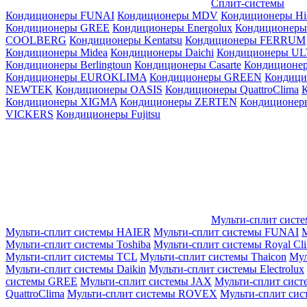
Сплит-системы
Кондиционеры FUNAI
Кондиционеры MDV
Кондиционеры Hi
Кондиционеры GREE
Кондиционеры Energolux
Кондиционеры
СOOLBERG
Кондиционеры Kentatsu
Кондиционеры FERRUM
Кондиционеры Midea
Кондиционеры Daichi
Кондиционеры U
Кондиционеры Berlingtoun
Кондиционеры Casarte
Кондицион
Кондиционеры EUROKLIMA
Кондиционеры GREEN
Кондиц
NEWTEK
Кондиционеры OASIS
Кондиционеры QuattroClima
Кондиционеры XIGMA
Кондиционеры ZERTEN
Кондиционеры
VICKERS
Кондиционеры Fujitsu
Мульти-сплит сист
Мульти-сплит системы HAIER
Мульти-сплит системы FUNAI
М
Мульти-сплит системы Toshiba
Мульти-сплит системы Royal Cl
Мульти-сплит системы TCL
Мульти-сплит системы Thaicon
Мул
Мульти-сплит системы Daikin
Мульти-сплит системы Electrolux
системы GREE
Мульти-сплит системы JAX
Мульти-сплит сист
QuattroClima
Мульти-сплит системы ROVEX
Мульти-сплит сис