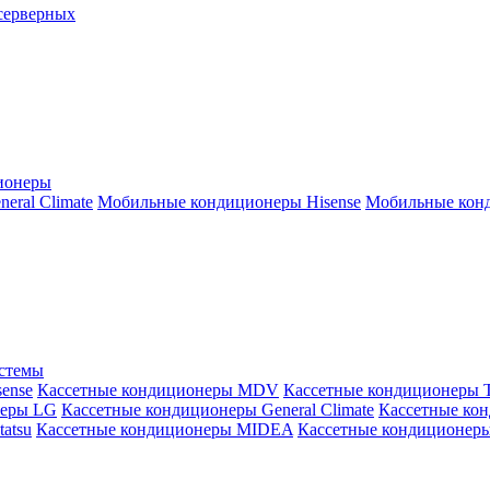
серверных
ионеры
ral Climate
Мобильные кондиционеры Hisense
Мобильные конд
истемы
ense
Кассетные кондиционеры MDV
Кассетные кондиционеры 
неры LG
Кассетные кондиционеры General Climate
Кассетные конд
atsu
Кассетные кондиционеры MIDEA
Кассетные кондиционер