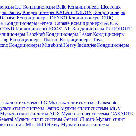
ионеры LG
Кондиционеры Ballu
Кондиционеры Electrolux
ры Dantex
Кондиционеры KALASHNIKOV
Кондиционеры
Dahatsu
Кондиционеры DENKO
Кондиционеры CHiQ
EK
Кондиционеры General Climate
Кондиционеры AQUA
AICOND
Кондиционеры ECOSTAR
Кондиционеры EUROHOFF
ндиционеры Lanzkraft
Кондиционеры Lessar
Кондиционеры
sung
Кондиционеры Thaicon
Кондиционеры Tosot
tric
Кондиционеры Mitsubishi Heavy Industries
Кондиционеры
ьти-сплит системы LG
Мульти-сплит системы Panasonic
ульти-сплит системы Dantex
Мульти-сплит системы MDV
Мульти-сплит системы AUX
Мульти-сплит системы CASARTE
eneral
Мульти-сплит системы General Climate
Мульти-сплит
ит системы Mitsubishi Heavy
Мульти-сплит системы