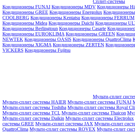
Сплит-системы
Кондиционеры FUNAI
Кондиционеры MDV
Кондиционеры Hi
Кондиционеры GREE
Кондиционеры Energolux
Кондиционеры
СOOLBERG
Кондиционеры Kentatsu
Кондиционеры FERRUM
Кондиционеры Midea
Кондиционеры Daichi
Кондиционеры U
Кондиционеры Berlingtoun
Кондиционеры Casarte
Кондицион
Кондиционеры EUROKLIMA
Кондиционеры GREEN
Кондиц
NEWTEK
Кондиционеры OASIS
Кондиционеры QuattroClima
Кондиционеры XIGMA
Кондиционеры ZERTEN
Кондиционеры
VICKERS
Кондиционеры Fujitsu
Мульти-сплит сист
Мульти-сплит системы HAIER
Мульти-сплит системы FUNAI
М
Мульти-сплит системы Toshiba
Мульти-сплит системы Royal Cl
Мульти-сплит системы TCL
Мульти-сплит системы Thaicon
Мул
Мульти-сплит системы Daikin
Мульти-сплит системы Electrolux
системы GREE
Мульти-сплит системы JAX
Мульти-сплит сист
QuattroClima
Мульти-сплит системы ROVEX
Мульти-сплит сис