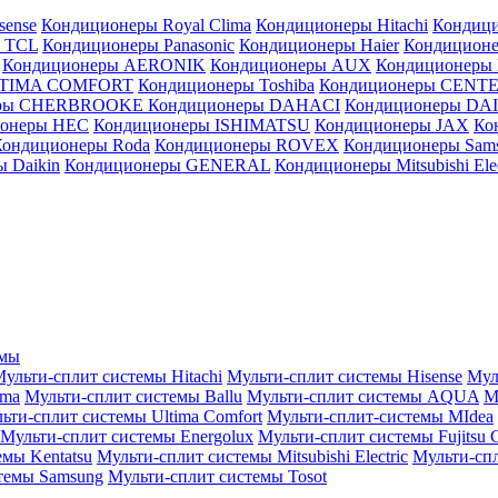
sense
Кондиционеры Royal Clima
Кондиционеры Hitachi
Кондиц
 TCL
Кондиционеры Panasonic
Кондиционеры Haier
Кондиционе
Кондиционеры AERONIK
Кондиционеры AUX
Кондиционеры 
LTIMA COMFORT
Кондиционеры Toshiba
Кондиционеры CENT
еры CHERBROOKE
Кондиционеры DAHACI
Кондиционеры D
ионеры HEC
Кондиционеры ISHIMATSU
Кондиционеры JAX
Ко
Кондиционеры Roda
Кондиционеры ROVEX
Кондиционеры Sam
 Daikin
Кондиционеры GENERAL
Кондиционеры Mitsubishi Elec
емы
ульти-сплит системы Hitachi
Мульти-сплит системы Hisense
Мул
ima
Мульти-сплит системы Ballu
Мульти-сплит системы AQUA
М
ьти-сплит системы Ultima Comfort
Мульти-сплит-системы MIdea
Мульти-сплит системы Energolux
Мульти-сплит системы Fujitsu G
емы Kentatsu
Мульти-сплит системы Mitsubishi Electric
Мульти-спл
темы Samsung
Мульти-сплит системы Tosot