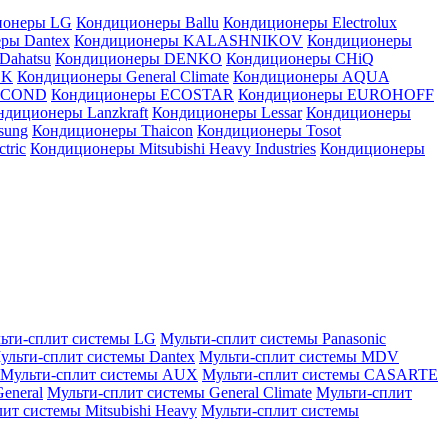
ионеры LG
Кондиционеры Ballu
Кондиционеры Electrolux
ры Dantex
Кондиционеры KALASHNIKOV
Кондиционеры
Dahatsu
Кондиционеры DENKO
Кондиционеры CHiQ
EK
Кондиционеры General Climate
Кондиционеры AQUA
AICOND
Кондиционеры ECOSTAR
Кондиционеры EUROHOFF
ндиционеры Lanzkraft
Кондиционеры Lessar
Кондиционеры
sung
Кондиционеры Thaicon
Кондиционеры Tosot
tric
Кондиционеры Mitsubishi Heavy Industries
Кондиционеры
ьти-сплит системы LG
Мульти-сплит системы Panasonic
ульти-сплит системы Dantex
Мульти-сплит системы MDV
Мульти-сплит системы AUX
Мульти-сплит системы CASARTE
eneral
Мульти-сплит системы General Climate
Мульти-сплит
ит системы Mitsubishi Heavy
Мульти-сплит системы