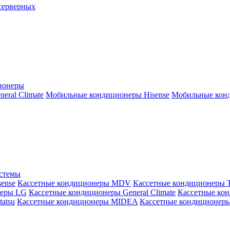
серверных
ионеры
ral Climate
Мобильные кондиционеры Hisense
Мобильные конд
истемы
ense
Кассетные кондиционеры MDV
Кассетные кондиционеры 
неры LG
Кассетные кондиционеры General Climate
Кассетные конд
atsu
Кассетные кондиционеры MIDEA
Кассетные кондиционер