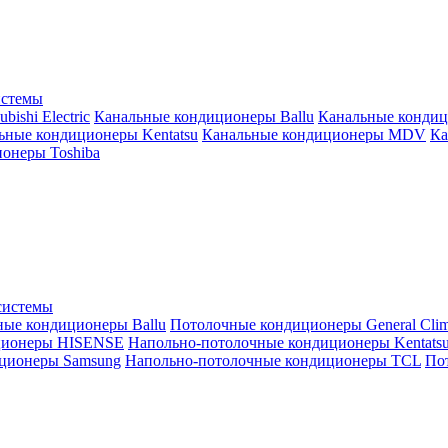
истемы
ishi Electric
Канальные кондиционеры Ballu
Канальные кондиц
ьные кондиционеры Kentatsu
Канальные кондиционеры MDV
Ка
онеры Toshiba
системы
ные кондиционеры Ballu
Потолочные кондиционеры General Clim
ционеры HISENSE
Напольно-потолочные кондиционеры Kentats
ционеры Samsung
Напольно-потолочные кондиционеры TCL
Пот