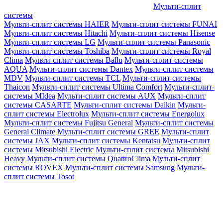
Мульти-сплит
системы
Мульти-сплит системы HAIER
Мульти-сплит системы FUNAI
Мульти-сплит системы Hitachi
Мульти-сплит системы Hisense
Мульти-сплит системы LG
Мульти-сплит системы Panasonic
Мульти-сплит системы Toshiba
Мульти-сплит системы Royal
Clima
Мульти-сплит системы Ballu
Мульти-сплит системы
AQUA
Мульти-сплит системы Dantex
Мульти-сплит системы
MDV
Мульти-сплит системы TCL
Мульти-сплит системы
Thaicon
Мульти-сплит системы Ultima Comfort
Мульти-сплит-
системы MIdea
Мульти-сплит системы AUX
Мульти-сплит
системы CASARTE
Мульти-сплит системы Daikin
Мульти-
сплит системы Electrolux
Мульти-сплит системы Energolux
Мульти-сплит системы Fujitsu General
Мульти-сплит системы
General Climate
Мульти-сплит системы GREE
Мульти-сплит
системы JAX
Мульти-сплит системы Kentatsu
Мульти-сплит
системы Mitsubishi Electric
Мульти-сплит системы Mitsubishi
Heavy
Мульти-сплит системы QuattroClima
Мульти-сплит
системы ROVEX
Мульти-сплит системы Samsung
Мульти-
сплит системы Tosot