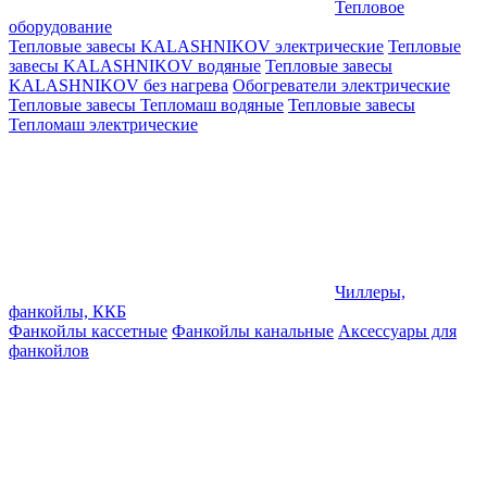
Тепловое
оборудование
Тепловые завесы KALASHNIKOV электрические
Тепловые
завесы KALASHNIKOV водяные
Тепловые завесы
KALASHNIKOV без нагрева
Обогреватели электрические
Тепловые завесы Тепломаш водяные
Тепловые завесы
Тепломаш электрические
Чиллеры,
фанкойлы, ККБ
Фанкойлы кассетные
Фанкойлы канальные
Аксессуары для
фанкойлов