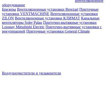
Вентиляционное
оборудование
Бризеры
Вентиляционные установки Breezart
Приточные
установки VENTMACHINE
Вентиляционные установки
ZILON
Вентиляционные установки КЛИМАТ
Канальные
вентиляторы Soler Palau
Приточно-вытяжные установки
Lossnay Mitsubishi Electric
Приточно-вытяжные установки с
рекуперацией
Приточные установки General Climate
Воздухоочистители и увлажнители