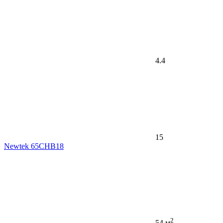
4.4
15
Newtek 65CHB18
2
54 м