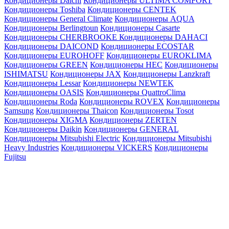
Кондиционеры Daichi
Кондиционеры ULTIMA COMFORT
Кондиционеры Toshiba
Кондиционеры CENTEK
Кондиционеры General Climate
Кондиционеры AQUA
Кондиционеры Berlingtoun
Кондиционеры Casarte
Кондиционеры CHERBROOKE
Кондиционеры DAHACI
Кондиционеры DAICOND
Кондиционеры ECOSTAR
Кондиционеры EUROHOFF
Кондиционеры EUROKLIMA
Кондиционеры GREEN
Кондиционеры HEC
Кондиционеры
ISHIMATSU
Кондиционеры JAX
Кондиционеры Lanzkraft
Кондиционеры Lessar
Кондиционеры NEWTEK
Кондиционеры OASIS
Кондиционеры QuattroClima
Кондиционеры Roda
Кондиционеры ROVEX
Кондиционеры
Samsung
Кондиционеры Thaicon
Кондиционеры Tosot
Кондиционеры XIGMA
Кондиционеры ZERTEN
Кондиционеры Daikin
Кондиционеры GENERAL
Кондиционеры Mitsubishi Electric
Кондиционеры Mitsubishi
Heavy Industries
Кондиционеры VICKERS
Кондиционеры
Fujitsu