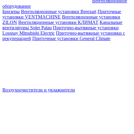
Вентиляционное
оборудование
Бризеры
Вентиляционные установки Breezart
Приточные
установки VENTMACHINE
Вентиляционные установки
ZILON
Вентиляционные установки КЛИМАТ
Канальные
вентиляторы Soler Palau
Приточно-вытяжные установки
Lossnay Mitsubishi Electric
Приточно-вытяжные установки с
рекуперацией
Приточные установки General Climate
Воздухоочистители и увлажнители