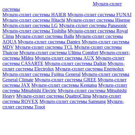
Мульти-сплит
системы
Мульти-сплит системы HAIER
Мульти-сплит системы FUNAI
Мульти-сплит системы Hitachi
Мульти-сплит системы Hisense
Мульти-сплит системы LG
Мульти-сплит системы Panasonic
Мульти-сплит системы Toshiba
Мульти-сплит системы Royal
Clima
Мульти-сплит системы Ballu
Мульти-сплит системы
AQUA
Мульти-сплит системы Dantex
Мульти-сплит системы
MDV
Мульти-сплит системы TCL
Мульти-сплит системы
Thaicon
Мульти-сплит системы Ultima Comfort
Мульти-сплит-
системы MIdea
Мульти-сплит системы AUX
Мульти-сплит
системы CASARTE
Мульти-сплит системы Daikin
Мульти-
сплит системы Electrolux
Мульти-сплит системы Energolux
Мульти-сплит системы Fujitsu General
Мульти-сплит системы
General Climate
Мульти-сплит системы GREE
Мульти-сплит
системы JAX
Мульти-сплит системы Kentatsu
Мульти-сплит
системы Mitsubishi Electric
Мульти-сплит системы Mitsubishi
Heavy
Мульти-сплит системы QuattroClima
Мульти-сплит
системы ROVEX
Мульти-сплит системы Samsung
Мульти-
сплит системы Tosot