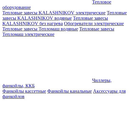
Тепловое
оборудование
Тепловые завесы KALASHNIKOV электрические
Тепловые
завесы KALASHNIKOV водяные
Тепловые завесы
KALASHNIKOV без нагрева
Обогреватели электрические
Тепловые завесы Тепломаш водяные
Тепловые завесы
Тепломаш электрические
Чиллеры,
фанкойлы, ККБ
Фанкойлы кассетные
Фанкойлы канальные
Аксессуары для
фанкойлов