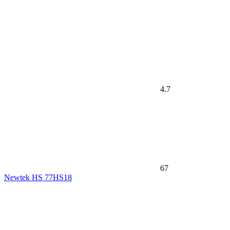
4.7
67
Newtek HS 77HS18