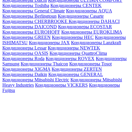
Кондиционеры Daichi
Кондиционеры ULTIMA COMFORT
Кондиционеры Toshiba
Кондиционеры CENTEK
Кондиционеры General Climate
Кондиционеры AQUA
Кондиционеры Berlingtoun
Кондиционеры Casarte
Кондиционеры CHERBROOKE
Кондиционеры DAHACI
Кондиционеры DAICOND
Кондиционеры ECOSTAR
Кондиционеры EUROHOFF
Кондиционеры EUROKLIMA
Кондиционеры GREEN
Кондиционеры HEC
Кондиционеры
ISHIMATSU
Кондиционеры JAX
Кондиционеры Lanzkraft
Кондиционеры Lessar
Кондиционеры NEWTEK
Кондиционеры OASIS
Кондиционеры QuattroClima
Кондиционеры Roda
Кондиционеры ROVEX
Кондиционеры
Samsung
Кондиционеры Thaicon
Кондиционеры Tosot
Кондиционеры XIGMA
Кондиционеры ZERTEN
Кондиционеры Daikin
Кондиционеры GENERAL
Кондиционеры Mitsubishi Electric
Кондиционеры Mitsubishi
Heavy Industries
Кондиционеры VICKERS
Кондиционеры
Fujitsu