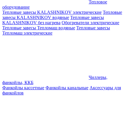
Тепловое
оборудование
Тепловые завесы KALASHNIKOV электрические
Тепловые
завесы KALASHNIKOV водяные
Тепловые завесы
KALASHNIKOV без нагрева
Обогреватели электрические
Тепловые завесы Тепломаш водяные
Тепловые завесы
Тепломаш электрические
Чиллеры,
фанкойлы, ККБ
Фанкойлы кассетные
Фанкойлы канальные
Аксессуары для
фанкойлов