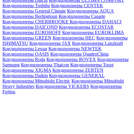
Кондиционеры Daichi
Кондиционеры ULTIMA COMFORT
Кондиционеры Toshiba
Кондиционеры CENTEK
Кондиционеры General Climate
Кондиционеры AQUA
Кондиционеры Berlingtoun
Кондиционеры Casarte
Кондиционеры CHERBROOKE
Кондиционеры DAHACI
Кондиционеры DAICOND
Кондиционеры ECOSTAR
Кондиционеры EUROHOFF
Кондиционеры EUROKLIMA
Кондиционеры GREEN
Кондиционеры HEC
Кондиционеры
ISHIMATSU
Кондиционеры JAX
Кондиционеры Lanzkraft
Кондиционеры Lessar
Кондиционеры NEWTEK
Кондиционеры OASIS
Кондиционеры QuattroClima
Кондиционеры Roda
Кондиционеры ROVEX
Кондиционеры
Samsung
Кондиционеры Thaicon
Кондиционеры Tosot
Кондиционеры XIGMA
Кондиционеры ZERTEN
Кондиционеры Daikin
Кондиционеры GENERAL
Кондиционеры Mitsubishi Electric
Кондиционеры Mitsubishi
Heavy Industries
Кондиционеры VICKERS
Кондиционеры
Fujitsu