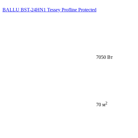
BALLU BST-24HN1 Tessey Profline Protected
7050 Вт
2
70 м