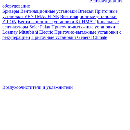
Вентиляционное
оборудование
Бризеры
Вентиляционные установки Breezart
Приточные
установки VENTMACHINE
Вентиляционные установки
ZILON
Вентиляционные установки КЛИМАТ
Канальные
вентиляторы Soler Palau
Приточно-вытяжные установки
Lossnay Mitsubishi Electric
Приточно-вытяжные установки с
рекуперацией
Приточные установки General Climate
Воздухоочистители и увлажнители