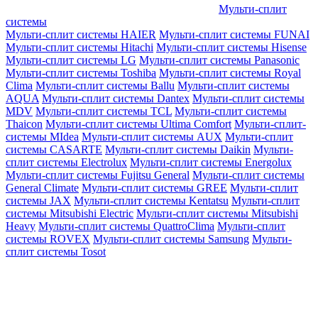
Мульти-сплит
системы
Мульти-сплит системы HAIER
Мульти-сплит системы FUNAI
Мульти-сплит системы Hitachi
Мульти-сплит системы Hisense
Мульти-сплит системы LG
Мульти-сплит системы Panasonic
Мульти-сплит системы Toshiba
Мульти-сплит системы Royal
Clima
Мульти-сплит системы Ballu
Мульти-сплит системы
AQUA
Мульти-сплит системы Dantex
Мульти-сплит системы
MDV
Мульти-сплит системы TCL
Мульти-сплит системы
Thaicon
Мульти-сплит системы Ultima Comfort
Мульти-сплит-
системы MIdea
Мульти-сплит системы AUX
Мульти-сплит
системы CASARTE
Мульти-сплит системы Daikin
Мульти-
сплит системы Electrolux
Мульти-сплит системы Energolux
Мульти-сплит системы Fujitsu General
Мульти-сплит системы
General Climate
Мульти-сплит системы GREE
Мульти-сплит
системы JAX
Мульти-сплит системы Kentatsu
Мульти-сплит
системы Mitsubishi Electric
Мульти-сплит системы Mitsubishi
Heavy
Мульти-сплит системы QuattroClima
Мульти-сплит
системы ROVEX
Мульти-сплит системы Samsung
Мульти-
сплит системы Tosot