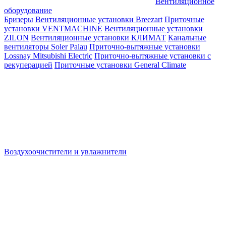
Вентиляционное
оборудование
Бризеры
Вентиляционные установки Breezart
Приточные
установки VENTMACHINE
Вентиляционные установки
ZILON
Вентиляционные установки КЛИМАТ
Канальные
вентиляторы Soler Palau
Приточно-вытяжные установки
Lossnay Mitsubishi Electric
Приточно-вытяжные установки с
рекуперацией
Приточные установки General Climate
Воздухоочистители и увлажнители