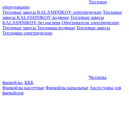
Тепловое
оборудование
Тепловые завесы KALASHNIKOV электрические
Тепловые
завесы KALASHNIKOV водяные
Тепловые завесы
KALASHNIKOV без нагрева
Обогреватели электрические
Тепловые завесы Тепломаш водяные
Тепловые завесы
Тепломаш электрические
Чиллеры,
фанкойлы, ККБ
Фанкойлы кассетные
Фанкойлы канальные
Аксессуары для
фанкойлов