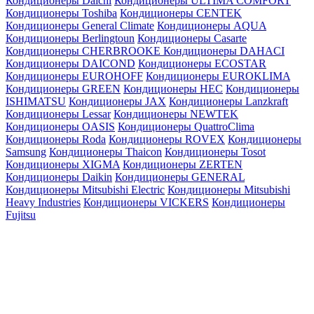
Кондиционеры Daichi
Кондиционеры ULTIMA COMFORT
Кондиционеры Toshiba
Кондиционеры CENTEK
Кондиционеры General Climate
Кондиционеры AQUA
Кондиционеры Berlingtoun
Кондиционеры Casarte
Кондиционеры CHERBROOKE
Кондиционеры DAHACI
Кондиционеры DAICOND
Кондиционеры ECOSTAR
Кондиционеры EUROHOFF
Кондиционеры EUROKLIMA
Кондиционеры GREEN
Кондиционеры HEC
Кондиционеры
ISHIMATSU
Кондиционеры JAX
Кондиционеры Lanzkraft
Кондиционеры Lessar
Кондиционеры NEWTEK
Кондиционеры OASIS
Кондиционеры QuattroClima
Кондиционеры Roda
Кондиционеры ROVEX
Кондиционеры
Samsung
Кондиционеры Thaicon
Кондиционеры Tosot
Кондиционеры XIGMA
Кондиционеры ZERTEN
Кондиционеры Daikin
Кондиционеры GENERAL
Кондиционеры Mitsubishi Electric
Кондиционеры Mitsubishi
Heavy Industries
Кондиционеры VICKERS
Кондиционеры
Fujitsu