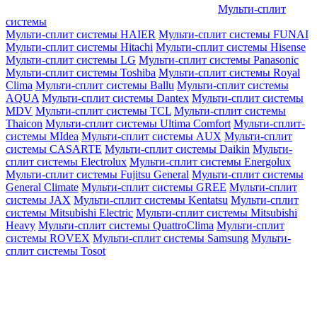
Мульти-сплит
системы
Мульти-сплит системы HAIER
Мульти-сплит системы FUNAI
Мульти-сплит системы Hitachi
Мульти-сплит системы Hisense
Мульти-сплит системы LG
Мульти-сплит системы Panasonic
Мульти-сплит системы Toshiba
Мульти-сплит системы Royal
Clima
Мульти-сплит системы Ballu
Мульти-сплит системы
AQUA
Мульти-сплит системы Dantex
Мульти-сплит системы
MDV
Мульти-сплит системы TCL
Мульти-сплит системы
Thaicon
Мульти-сплит системы Ultima Comfort
Мульти-сплит-
системы MIdea
Мульти-сплит системы AUX
Мульти-сплит
системы CASARTE
Мульти-сплит системы Daikin
Мульти-
сплит системы Electrolux
Мульти-сплит системы Energolux
Мульти-сплит системы Fujitsu General
Мульти-сплит системы
General Climate
Мульти-сплит системы GREE
Мульти-сплит
системы JAX
Мульти-сплит системы Kentatsu
Мульти-сплит
системы Mitsubishi Electric
Мульти-сплит системы Mitsubishi
Heavy
Мульти-сплит системы QuattroClima
Мульти-сплит
системы ROVEX
Мульти-сплит системы Samsung
Мульти-
сплит системы Tosot