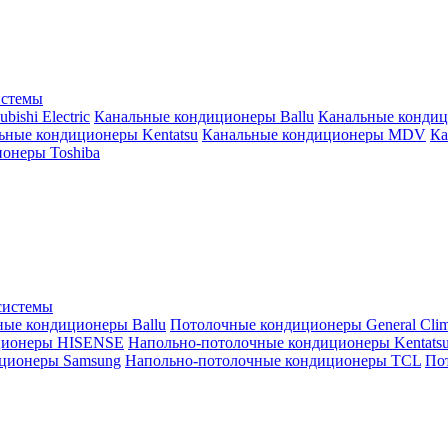
истемы
ishi Electric
Канальные кондиционеры Ballu
Канальные кондиц
ьные кондиционеры Kentatsu
Канальные кондиционеры MDV
Ка
онеры Toshiba
системы
ные кондиционеры Ballu
Потолочные кондиционеры General Clim
ционеры HISENSE
Напольно-потолочные кондиционеры Kentats
ционеры Samsung
Напольно-потолочные кондиционеры TCL
Пот