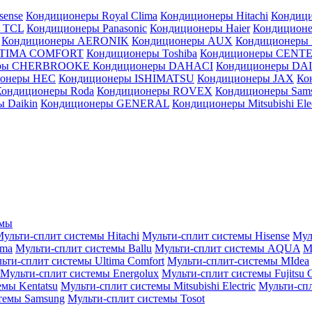
sense
Кондиционеры Royal Clima
Кондиционеры Hitachi
Кондиц
 TCL
Кондиционеры Panasonic
Кондиционеры Haier
Кондиционе
Кондиционеры AERONIK
Кондиционеры AUX
Кондиционеры 
LTIMA COMFORT
Кондиционеры Toshiba
Кондиционеры CENT
еры CHERBROOKE
Кондиционеры DAHACI
Кондиционеры D
ионеры HEC
Кондиционеры ISHIMATSU
Кондиционеры JAX
Ко
Кондиционеры Roda
Кондиционеры ROVEX
Кондиционеры Sam
 Daikin
Кондиционеры GENERAL
Кондиционеры Mitsubishi Elec
емы
ульти-сплит системы Hitachi
Мульти-сплит системы Hisense
Мул
ima
Мульти-сплит системы Ballu
Мульти-сплит системы AQUA
М
ьти-сплит системы Ultima Comfort
Мульти-сплит-системы MIdea
Мульти-сплит системы Energolux
Мульти-сплит системы Fujitsu G
емы Kentatsu
Мульти-сплит системы Mitsubishi Electric
Мульти-спл
темы Samsung
Мульти-сплит системы Tosot