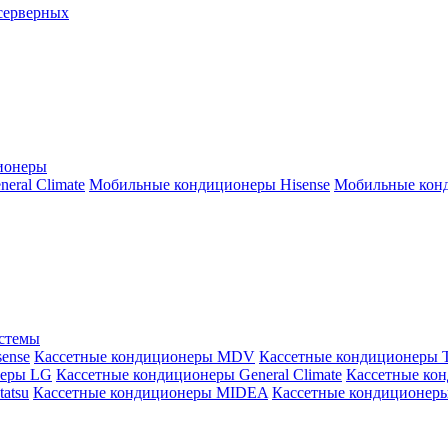
серверных
ионеры
ral Climate
Мобильные кондиционеры Hisense
Мобильные конд
истемы
ense
Кассетные кондиционеры MDV
Кассетные кондиционеры 
неры LG
Кассетные кондиционеры General Climate
Кассетные конд
atsu
Кассетные кондиционеры MIDEA
Кассетные кондиционер