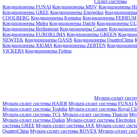
Сплит-системы
Кондиционеры FUNAI
Кондиционеры MDV
Кондиционеры Hi
Кондиционеры GREE
Кондиционеры Energolux
Кондиционеры
СOOLBERG
Кондиционеры Kentatsu
Кондиционеры FERRUM
Кондиционеры Midea
Кондиционеры Daichi
Кондиционеры U
Кондиционеры Berlingtoun
Кондиционеры Casarte
Кондицион
Кондиционеры EUROKLIMA
Кондиционеры GREEN
Кондиц
NEWTEK
Кондиционеры OASIS
Кондиционеры QuattroClima
Кондиционеры XIGMA
Кондиционеры ZERTEN
Кондиционеры
VICKERS
Кондиционеры Fujitsu
Мульти-сплит сист
Мульти-сплит системы HAIER
Мульти-сплит системы FUNAI
М
Мульти-сплит системы Toshiba
Мульти-сплит системы Royal Cl
Мульти-сплит системы TCL
Мульти-сплит системы Thaicon
Мул
Мульти-сплит системы Daikin
Мульти-сплит системы Electrolux
системы GREE
Мульти-сплит системы JAX
Мульти-сплит сист
QuattroClima
Мульти-сплит системы ROVEX
Мульти-сплит сис