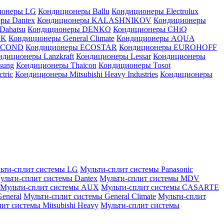
ионеры LG
Кондиционеры Ballu
Кондиционеры Electrolux
ры Dantex
Кондиционеры KALASHNIKOV
Кондиционеры
Dahatsu
Кондиционеры DENKO
Кондиционеры CHiQ
EK
Кондиционеры General Climate
Кондиционеры AQUA
AICOND
Кондиционеры ECOSTAR
Кондиционеры EUROHOFF
ндиционеры Lanzkraft
Кондиционеры Lessar
Кондиционеры
sung
Кондиционеры Thaicon
Кондиционеры Tosot
tric
Кондиционеры Mitsubishi Heavy Industries
Кондиционеры
ьти-сплит системы LG
Мульти-сплит системы Panasonic
ульти-сплит системы Dantex
Мульти-сплит системы MDV
Мульти-сплит системы AUX
Мульти-сплит системы CASARTE
eneral
Мульти-сплит системы General Climate
Мульти-сплит
ит системы Mitsubishi Heavy
Мульти-сплит системы