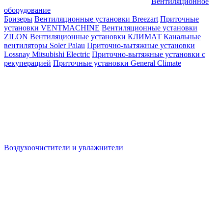
Вентиляционное
оборудование
Бризеры
Вентиляционные установки Breezart
Приточные
установки VENTMACHINE
Вентиляционные установки
ZILON
Вентиляционные установки КЛИМАТ
Канальные
вентиляторы Soler Palau
Приточно-вытяжные установки
Lossnay Mitsubishi Electric
Приточно-вытяжные установки с
рекуперацией
Приточные установки General Climate
Воздухоочистители и увлажнители