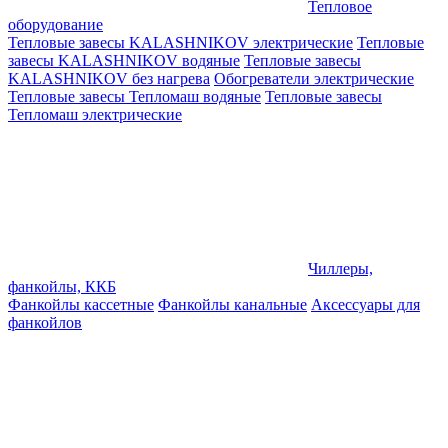
Тепловое
оборудование
Тепловые завесы KALASHNIKOV электрические
Тепловые
завесы KALASHNIKOV водяные
Тепловые завесы
KALASHNIKOV без нагрева
Обогреватели электрические
Тепловые завесы Тепломаш водяные
Тепловые завесы
Тепломаш электрические
Чиллеры,
фанкойлы, ККБ
Фанкойлы кассетные
Фанкойлы канальные
Аксессуары для
фанкойлов