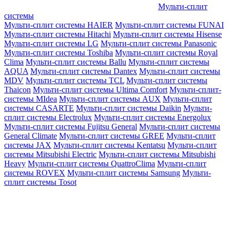
Мульти-сплит
системы
Мульти-сплит системы HAIER
Мульти-сплит системы FUNAI
Мульти-сплит системы Hitachi
Мульти-сплит системы Hisense
Мульти-сплит системы LG
Мульти-сплит системы Panasonic
Мульти-сплит системы Toshiba
Мульти-сплит системы Royal
Clima
Мульти-сплит системы Ballu
Мульти-сплит системы
AQUA
Мульти-сплит системы Dantex
Мульти-сплит системы
MDV
Мульти-сплит системы TCL
Мульти-сплит системы
Thaicon
Мульти-сплит системы Ultima Comfort
Мульти-сплит-
системы MIdea
Мульти-сплит системы AUX
Мульти-сплит
системы CASARTE
Мульти-сплит системы Daikin
Мульти-
сплит системы Electrolux
Мульти-сплит системы Energolux
Мульти-сплит системы Fujitsu General
Мульти-сплит системы
General Climate
Мульти-сплит системы GREE
Мульти-сплит
системы JAX
Мульти-сплит системы Kentatsu
Мульти-сплит
системы Mitsubishi Electric
Мульти-сплит системы Mitsubishi
Heavy
Мульти-сплит системы QuattroClima
Мульти-сплит
системы ROVEX
Мульти-сплит системы Samsung
Мульти-
сплит системы Tosot