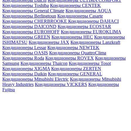
Кондиционеры Daichi
Кондиционеры ULTIMA COMFORT
Кондиционеры Toshiba
Кондиционеры CENTEK
Кондиционеры General Climate
Кондиционеры AQUA
Кондиционеры Berlingtoun
Кондиционеры Casarte
Кондиционеры CHERBROOKE
Кондиционеры DAHACI
Кондиционеры DAICOND
Кондиционеры ECOSTAR
Кондиционеры EUROHOFF
Кондиционеры EUROKLIMA
Кондиционеры GREEN
Кондиционеры HEC
Кондиционеры
ISHIMATSU
Кондиционеры JAX
Кондиционеры Lanzkraft
Кондиционеры Lessar
Кондиционеры NEWTEK
Кондиционеры OASIS
Кондиционеры QuattroClima
Кондиционеры Roda
Кондиционеры ROVEX
Кондиционеры
Samsung
Кондиционеры Thaicon
Кондиционеры Tosot
Кондиционеры XIGMA
Кондиционеры ZERTEN
Кондиционеры Daikin
Кондиционеры GENERAL
Кондиционеры Mitsubishi Electric
Кондиционеры Mitsubishi
Heavy Industries
Кондиционеры VICKERS
Кондиционеры
Fujitsu