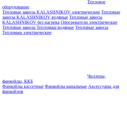
Тепловое
оборудование
Тепловые завесы KALASHNIKOV электрические
Тепловые
завесы KALASHNIKOV водяные
Тепловые завесы
KALASHNIKOV без нагрева
Обогреватели электрические
Тепловые завесы Тепломаш водяные
Тепловые завесы
Тепломаш электрические
Чиллеры,
фанкойлы, ККБ
Фанкойлы кассетные
Фанкойлы канальные
Аксессуары для
фанкойлов