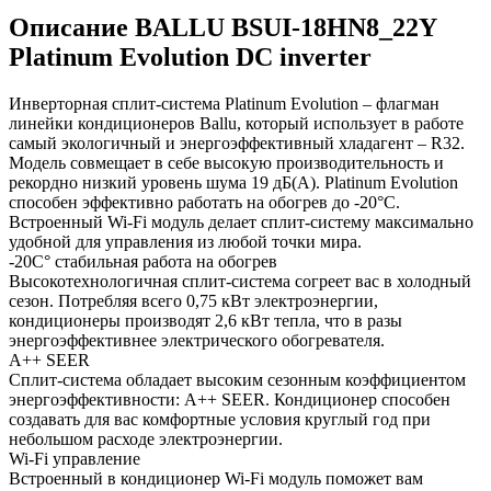
Описание BALLU BSUI-18HN8_22Y
Platinum Evolution DC inverter
Инверторная сплит-система Platinum Evolution – флагман
линейки кондиционеров Ballu, который использует в работе
самый экологичный и энергоэффективный хладагент – R32.
Модель совмещает в себе высокую производительность и
рекордно низкий уровень шума 19 дБ(А). Platinum Evolution
способен эффективно работать на обогрев до -20°С.
Встроенный Wi-Fi модуль делает сплит-систему максимально
удобной для управления из любой точки мира.
-20С° стабильная работа на обогрев
Высокотехнологичная сплит-система согреет вас в холодный
сезон. Потребляя всего 0,75 кВт электроэнергии,
кондиционеры производят 2,6 кВт тепла, что в разы
энергоэффективнее электрического обогревателя.
A++ SEER
Сплит-система обладает высоким сезонным коэффициентом
энергоэффективности: А++ SEER. Кондиционер способен
создавать для вас комфортные условия круглый год при
небольшом расходе электроэнергии.
Wi-Fi управление
Встроенный в кондиционер Wi-Fi модуль поможет вам