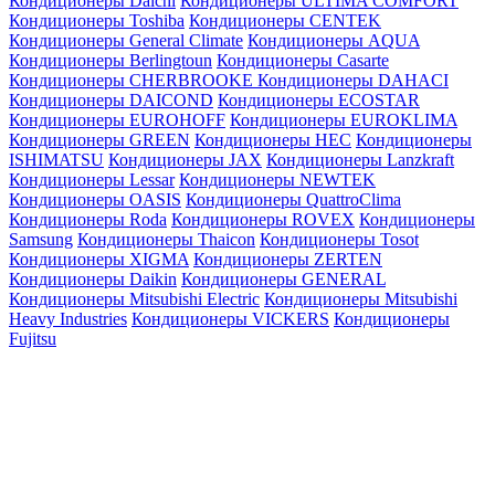
Кондиционеры Daichi
Кондиционеры ULTIMA COMFORT
Кондиционеры Toshiba
Кондиционеры CENTEK
Кондиционеры General Climate
Кондиционеры AQUA
Кондиционеры Berlingtoun
Кондиционеры Casarte
Кондиционеры CHERBROOKE
Кондиционеры DAHACI
Кондиционеры DAICOND
Кондиционеры ECOSTAR
Кондиционеры EUROHOFF
Кондиционеры EUROKLIMA
Кондиционеры GREEN
Кондиционеры HEC
Кондиционеры
ISHIMATSU
Кондиционеры JAX
Кондиционеры Lanzkraft
Кондиционеры Lessar
Кондиционеры NEWTEK
Кондиционеры OASIS
Кондиционеры QuattroClima
Кондиционеры Roda
Кондиционеры ROVEX
Кондиционеры
Samsung
Кондиционеры Thaicon
Кондиционеры Tosot
Кондиционеры XIGMA
Кондиционеры ZERTEN
Кондиционеры Daikin
Кондиционеры GENERAL
Кондиционеры Mitsubishi Electric
Кондиционеры Mitsubishi
Heavy Industries
Кондиционеры VICKERS
Кондиционеры
Fujitsu