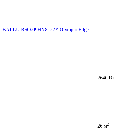
BALLU BSO-09HN8_22Y Olympio Edge
2640 Вт
2
26 м