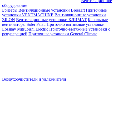
Вентиляционное
оборудование
Бризеры
Вентиляционные установки Breezart
Приточные
установки VENTMACHINE
Вентиляционные установки
ZILON
Вентиляционные установки КЛИМАТ
Канальные
вентиляторы Soler Palau
Приточно-вытяжные установки
Lossnay Mitsubishi Electric
Приточно-вытяжные установки с
рекуперацией
Приточные установки General Climate
Воздухоочистители и увлажнители