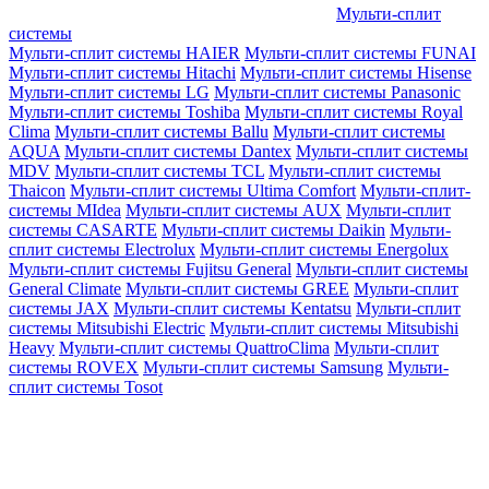
Мульти-сплит
системы
Мульти-сплит системы HAIER
Мульти-сплит системы FUNAI
Мульти-сплит системы Hitachi
Мульти-сплит системы Hisense
Мульти-сплит системы LG
Мульти-сплит системы Panasonic
Мульти-сплит системы Toshiba
Мульти-сплит системы Royal
Clima
Мульти-сплит системы Ballu
Мульти-сплит системы
AQUA
Мульти-сплит системы Dantex
Мульти-сплит системы
MDV
Мульти-сплит системы TCL
Мульти-сплит системы
Thaicon
Мульти-сплит системы Ultima Comfort
Мульти-сплит-
системы MIdea
Мульти-сплит системы AUX
Мульти-сплит
системы CASARTE
Мульти-сплит системы Daikin
Мульти-
сплит системы Electrolux
Мульти-сплит системы Energolux
Мульти-сплит системы Fujitsu General
Мульти-сплит системы
General Climate
Мульти-сплит системы GREE
Мульти-сплит
системы JAX
Мульти-сплит системы Kentatsu
Мульти-сплит
системы Mitsubishi Electric
Мульти-сплит системы Mitsubishi
Heavy
Мульти-сплит системы QuattroClima
Мульти-сплит
системы ROVEX
Мульти-сплит системы Samsung
Мульти-
сплит системы Tosot