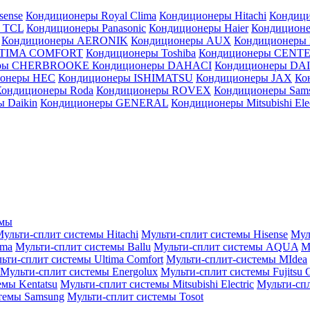
sense
Кондиционеры Royal Clima
Кондиционеры Hitachi
Кондиц
 TCL
Кондиционеры Panasonic
Кондиционеры Haier
Кондиционе
Кондиционеры AERONIK
Кондиционеры AUX
Кондиционеры 
LTIMA COMFORT
Кондиционеры Toshiba
Кондиционеры CENT
еры CHERBROOKE
Кондиционеры DAHACI
Кондиционеры D
ионеры HEC
Кондиционеры ISHIMATSU
Кондиционеры JAX
Ко
Кондиционеры Roda
Кондиционеры ROVEX
Кондиционеры Sam
 Daikin
Кондиционеры GENERAL
Кондиционеры Mitsubishi Elec
емы
ульти-сплит системы Hitachi
Мульти-сплит системы Hisense
Мул
ima
Мульти-сплит системы Ballu
Мульти-сплит системы AQUA
М
ьти-сплит системы Ultima Comfort
Мульти-сплит-системы MIdea
Мульти-сплит системы Energolux
Мульти-сплит системы Fujitsu G
емы Kentatsu
Мульти-сплит системы Mitsubishi Electric
Мульти-спл
темы Samsung
Мульти-сплит системы Tosot