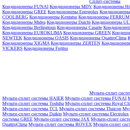
Сплит-системы
Кондиционеры FUNAI
Кондиционеры MDV
Кондиционеры Hi
Кондиционеры GREE
Кондиционеры Energolux
Кондиционеры
СOOLBERG
Кондиционеры Kentatsu
Кондиционеры FERRUM
Кондиционеры Midea
Кондиционеры Daichi
Кондиционеры U
Кондиционеры Berlingtoun
Кондиционеры Casarte
Кондицион
Кондиционеры EUROKLIMA
Кондиционеры GREEN
Кондиц
NEWTEK
Кондиционеры OASIS
Кондиционеры QuattroClima
Кондиционеры XIGMA
Кондиционеры ZERTEN
Кондиционеры
VICKERS
Кондиционеры Fujitsu
Мульти-сплит сист
Мульти-сплит системы HAIER
Мульти-сплит системы FUNAI
М
Мульти-сплит системы Toshiba
Мульти-сплит системы Royal Cl
Мульти-сплит системы TCL
Мульти-сплит системы Thaicon
Мул
Мульти-сплит системы Daikin
Мульти-сплит системы Electrolux
системы GREE
Мульти-сплит системы JAX
Мульти-сплит сист
QuattroClima
Мульти-сплит системы ROVEX
Мульти-сплит сис