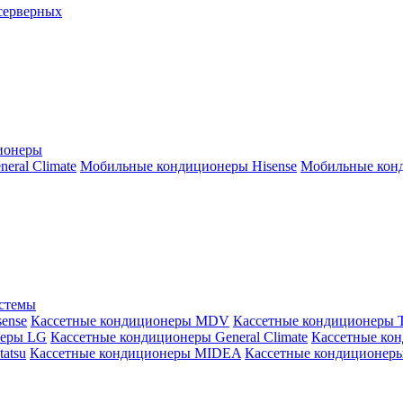
серверных
ионеры
ral Climate
Мобильные кондиционеры Hisense
Мобильные конд
истемы
ense
Кассетные кондиционеры MDV
Кассетные кондиционеры 
неры LG
Кассетные кондиционеры General Climate
Кассетные конд
atsu
Кассетные кондиционеры MIDEA
Кассетные кондиционер