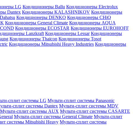
ионеры LG
Кондиционеры Ballu
Кондиционеры Electrolux
ры Dantex
Кондиционеры KALASHNIKOV
Кондиционеры
Dahatsu
Кондиционеры DENKO
Кондиционеры CHiQ
EK
Кондиционеры General Climate
Кондиционеры AQUA
AICOND
Кондиционеры ECOSTAR
Кондиционеры EUROHOFF
ндиционеры Lanzkraft
Кондиционеры Lessar
Кондиционеры
sung
Кондиционеры Thaicon
Кондиционеры Tosot
tric
Кондиционеры Mitsubishi Heavy Industries
Кондиционеры
ьти-сплит системы LG
Мульти-сплит системы Panasonic
ульти-сплит системы Dantex
Мульти-сплит системы MDV
Мульти-сплит системы AUX
Мульти-сплит системы CASARTE
eneral
Мульти-сплит системы General Climate
Мульти-сплит
ит системы Mitsubishi Heavy
Мульти-сплит системы