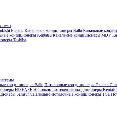
истемы
ishi Electric
Канальные кондиционеры Ballu
Канальные кондиц
ьные кондиционеры Kentatsu
Канальные кондиционеры MDV
Ка
онеры Toshiba
системы
ные кондиционеры Ballu
Потолочные кондиционеры General Clim
ционеры HISENSE
Напольно-потолочные кондиционеры Kentats
ционеры Samsung
Напольно-потолочные кондиционеры TCL
Пот