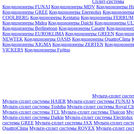
Сплит-системы
Кондиционеры FUNAI
Кондиционеры MDV
Кондиционеры Hi
Кондиционеры GREE
Кондиционеры Energolux
Кондиционеры
СOOLBERG
Кондиционеры Kentatsu
Кондиционеры FERRUM
Кондиционеры Midea
Кондиционеры Daichi
Кондиционеры U
Кондиционеры Berlingtoun
Кондиционеры Casarte
Кондицион
Кондиционеры EUROKLIMA
Кондиционеры GREEN
Кондиц
NEWTEK
Кондиционеры OASIS
Кондиционеры QuattroClima
Кондиционеры XIGMA
Кондиционеры ZERTEN
Кондиционеры
VICKERS
Кондиционеры Fujitsu
Мульти-сплит сист
Мульти-сплит системы HAIER
Мульти-сплит системы FUNAI
М
Мульти-сплит системы Toshiba
Мульти-сплит системы Royal Cl
Мульти-сплит системы TCL
Мульти-сплит системы Thaicon
Мул
Мульти-сплит системы Daikin
Мульти-сплит системы Electrolux
системы GREE
Мульти-сплит системы JAX
Мульти-сплит сист
QuattroClima
Мульти-сплит системы ROVEX
Мульти-сплит сис