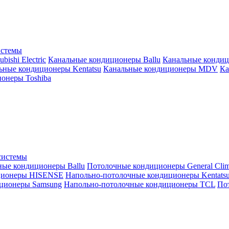
истемы
ishi Electric
Канальные кондиционеры Ballu
Канальные кондиц
ьные кондиционеры Kentatsu
Канальные кондиционеры MDV
Ка
онеры Toshiba
системы
ные кондиционеры Ballu
Потолочные кондиционеры General Clim
ционеры HISENSE
Напольно-потолочные кондиционеры Kentats
ционеры Samsung
Напольно-потолочные кондиционеры TCL
Пот