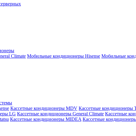
серверных
ионеры
ral Climate
Мобильные кондиционеры Hisense
Мобильные конд
истемы
ense
Кассетные кондиционеры MDV
Кассетные кондиционеры 
неры LG
Кассетные кондиционеры General Climate
Кассетные конд
atsu
Кассетные кондиционеры MIDEA
Кассетные кондиционер