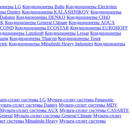
ионеры LG
Кондиционеры Ballu
Кондиционеры Electrolux
ры Dantex
Кондиционеры KALASHNIKOV
Кондиционеры
Dahatsu
Кондиционеры DENKO
Кондиционеры CHiQ
EK
Кондиционеры General Climate
Кондиционеры AQUA
AICOND
Кондиционеры ECOSTAR
Кондиционеры EUROHOFF
ндиционеры Lanzkraft
Кондиционеры Lessar
Кондиционеры
sung
Кондиционеры Thaicon
Кондиционеры Tosot
tric
Кондиционеры Mitsubishi Heavy Industries
Кондиционеры
ьти-сплит системы LG
Мульти-сплит системы Panasonic
ульти-сплит системы Dantex
Мульти-сплит системы MDV
Мульти-сплит системы AUX
Мульти-сплит системы CASARTE
eneral
Мульти-сплит системы General Climate
Мульти-сплит
ит системы Mitsubishi Heavy
Мульти-сплит системы