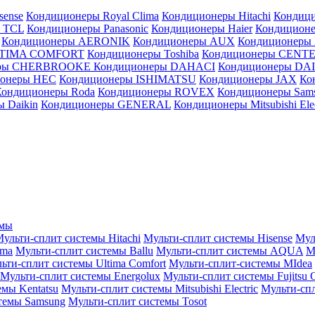
sense
Кондиционеры Royal Clima
Кондиционеры Hitachi
Кондиц
 TCL
Кондиционеры Panasonic
Кондиционеры Haier
Кондиционе
Кондиционеры AERONIK
Кондиционеры AUX
Кондиционеры 
LTIMA COMFORT
Кондиционеры Toshiba
Кондиционеры CENT
еры CHERBROOKE
Кондиционеры DAHACI
Кондиционеры D
ионеры HEC
Кондиционеры ISHIMATSU
Кондиционеры JAX
Ко
Кондиционеры Roda
Кондиционеры ROVEX
Кондиционеры Sam
 Daikin
Кондиционеры GENERAL
Кондиционеры Mitsubishi Elec
емы
ульти-сплит системы Hitachi
Мульти-сплит системы Hisense
Мул
ima
Мульти-сплит системы Ballu
Мульти-сплит системы AQUA
М
ьти-сплит системы Ultima Comfort
Мульти-сплит-системы MIdea
Мульти-сплит системы Energolux
Мульти-сплит системы Fujitsu G
емы Kentatsu
Мульти-сплит системы Mitsubishi Electric
Мульти-спл
темы Samsung
Мульти-сплит системы Tosot