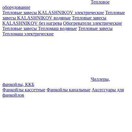
Тепловое
оборудование
Тепловые завесы KALASHNIKOV электрические
Тепловые
завесы KALASHNIKOV водяные
Тепловые завесы
KALASHNIKOV без нагрева
Обогреватели электрические
Тепловые завесы Тепломаш водяные
Тепловые завесы
Тепломаш электрические
Чиллеры,
фанкойлы, ККБ
Фанкойлы кассетные
Фанкойлы канальные
Аксессуары для
фанкойлов