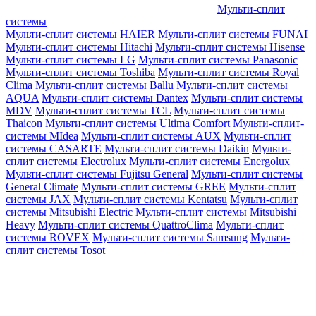
Мульти-сплит
системы
Мульти-сплит системы HAIER
Мульти-сплит системы FUNAI
Мульти-сплит системы Hitachi
Мульти-сплит системы Hisense
Мульти-сплит системы LG
Мульти-сплит системы Panasonic
Мульти-сплит системы Toshiba
Мульти-сплит системы Royal
Clima
Мульти-сплит системы Ballu
Мульти-сплит системы
AQUA
Мульти-сплит системы Dantex
Мульти-сплит системы
MDV
Мульти-сплит системы TCL
Мульти-сплит системы
Thaicon
Мульти-сплит системы Ultima Comfort
Мульти-сплит-
системы MIdea
Мульти-сплит системы AUX
Мульти-сплит
системы CASARTE
Мульти-сплит системы Daikin
Мульти-
сплит системы Electrolux
Мульти-сплит системы Energolux
Мульти-сплит системы Fujitsu General
Мульти-сплит системы
General Climate
Мульти-сплит системы GREE
Мульти-сплит
системы JAX
Мульти-сплит системы Kentatsu
Мульти-сплит
системы Mitsubishi Electric
Мульти-сплит системы Mitsubishi
Heavy
Мульти-сплит системы QuattroClima
Мульти-сплит
системы ROVEX
Мульти-сплит системы Samsung
Мульти-
сплит системы Tosot