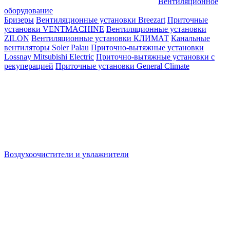
Вентиляционное
оборудование
Бризеры
Вентиляционные установки Breezart
Приточные
установки VENTMACHINE
Вентиляционные установки
ZILON
Вентиляционные установки КЛИМАТ
Канальные
вентиляторы Soler Palau
Приточно-вытяжные установки
Lossnay Mitsubishi Electric
Приточно-вытяжные установки с
рекуперацией
Приточные установки General Climate
Воздухоочистители и увлажнители