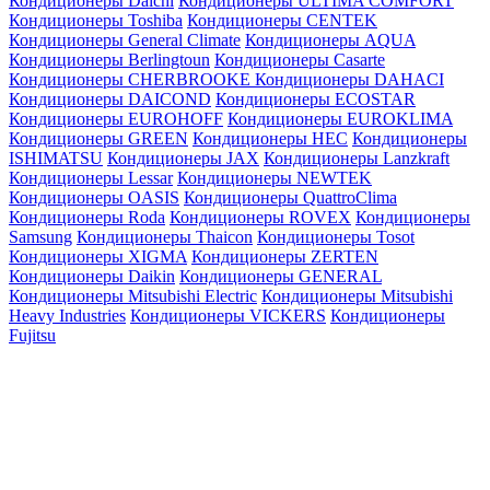
Кондиционеры Daichi
Кондиционеры ULTIMA COMFORT
Кондиционеры Toshiba
Кондиционеры CENTEK
Кондиционеры General Climate
Кондиционеры AQUA
Кондиционеры Berlingtoun
Кондиционеры Casarte
Кондиционеры CHERBROOKE
Кондиционеры DAHACI
Кондиционеры DAICOND
Кондиционеры ECOSTAR
Кондиционеры EUROHOFF
Кондиционеры EUROKLIMA
Кондиционеры GREEN
Кондиционеры HEC
Кондиционеры
ISHIMATSU
Кондиционеры JAX
Кондиционеры Lanzkraft
Кондиционеры Lessar
Кондиционеры NEWTEK
Кондиционеры OASIS
Кондиционеры QuattroClima
Кондиционеры Roda
Кондиционеры ROVEX
Кондиционеры
Samsung
Кондиционеры Thaicon
Кондиционеры Tosot
Кондиционеры XIGMA
Кондиционеры ZERTEN
Кондиционеры Daikin
Кондиционеры GENERAL
Кондиционеры Mitsubishi Electric
Кондиционеры Mitsubishi
Heavy Industries
Кондиционеры VICKERS
Кондиционеры
Fujitsu