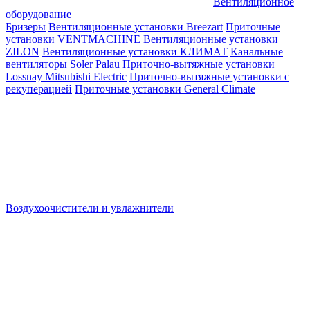
Вентиляционное
оборудование
Бризеры
Вентиляционные установки Breezart
Приточные
установки VENTMACHINE
Вентиляционные установки
ZILON
Вентиляционные установки КЛИМАТ
Канальные
вентиляторы Soler Palau
Приточно-вытяжные установки
Lossnay Mitsubishi Electric
Приточно-вытяжные установки с
рекуперацией
Приточные установки General Climate
Воздухоочистители и увлажнители