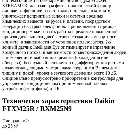
система очистки и обеззараживания воздуха FLASH
STREAMER включающая фотокаталитический фильтр
очищает и фильтрует его от пыли и пыльцы в комнате,
уничтожает неприятные запахи и остатки вредных
химических веществ, вирусов и плесени, посредством
генерации быстрых электронов. При включении прибора -
кондиционер может начать работы в режиме повышенной
производительности для быстрого создания комфортного
климата, в зависимости от установок пользователя. 2-х
зонный датчик Intelligent Eye оптимизирует направление
воздушного потока, в зависимости от местонахождения людей
в помещении и выбранного режима (охлаждения или
обогрева). Бесшумный вентилятор с диффузором покрытыми
шумопоглащающими материалами сохранит в Вашем доме
тишину и покой, уровень звукового давления всего 19 дБ.
Опционально предусмотрено приобретение контроллера для
управления кондиционером при помощи мобильных
устройств (смартфоны) и ПК
Технически характеристики Daikin
FTXM25R / RXM25N9
Площадь, м2:
до 25 м²