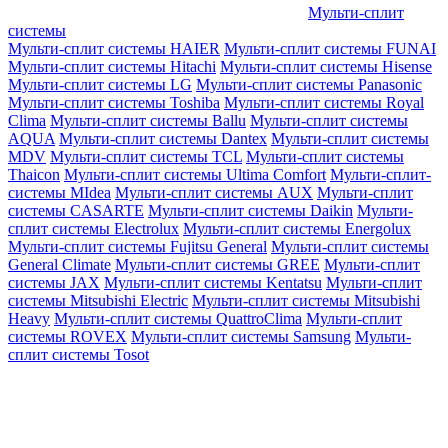
Мульти-сплит
системы
Мульти-сплит системы HAIER
Мульти-сплит системы FUNAI
Мульти-сплит системы Hitachi
Мульти-сплит системы Hisense
Мульти-сплит системы LG
Мульти-сплит системы Panasonic
Мульти-сплит системы Toshiba
Мульти-сплит системы Royal
Clima
Мульти-сплит системы Ballu
Мульти-сплит системы
AQUA
Мульти-сплит системы Dantex
Мульти-сплит системы
MDV
Мульти-сплит системы TCL
Мульти-сплит системы
Thaicon
Мульти-сплит системы Ultima Comfort
Мульти-сплит-
системы MIdea
Мульти-сплит системы AUX
Мульти-сплит
системы CASARTE
Мульти-сплит системы Daikin
Мульти-
сплит системы Electrolux
Мульти-сплит системы Energolux
Мульти-сплит системы Fujitsu General
Мульти-сплит системы
General Climate
Мульти-сплит системы GREE
Мульти-сплит
системы JAX
Мульти-сплит системы Kentatsu
Мульти-сплит
системы Mitsubishi Electric
Мульти-сплит системы Mitsubishi
Heavy
Мульти-сплит системы QuattroClima
Мульти-сплит
системы ROVEX
Мульти-сплит системы Samsung
Мульти-
сплит системы Tosot