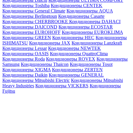
Кондиционеры Daichi
Кондиционеры ULTIMA COMFORT
Кондиционеры Toshiba
Кондиционеры CENTEK
Кондиционеры General Climate
Кондиционеры AQUA
Кондиционеры Berlingtoun
Кондиционеры Casarte
Кондиционеры CHERBROOKE
Кондиционеры DAHACI
Кондиционеры DAICOND
Кондиционеры ECOSTAR
Кондиционеры EUROHOFF
Кондиционеры EUROKLIMA
Кондиционеры GREEN
Кондиционеры HEC
Кондиционеры
ISHIMATSU
Кондиционеры JAX
Кондиционеры Lanzkraft
Кондиционеры Lessar
Кондиционеры NEWTEK
Кондиционеры OASIS
Кондиционеры QuattroClima
Кондиционеры Roda
Кондиционеры ROVEX
Кондиционеры
Samsung
Кондиционеры Thaicon
Кондиционеры Tosot
Кондиционеры XIGMA
Кондиционеры ZERTEN
Кондиционеры Daikin
Кондиционеры GENERAL
Кондиционеры Mitsubishi Electric
Кондиционеры Mitsubishi
Heavy Industries
Кондиционеры VICKERS
Кондиционеры
Fujitsu