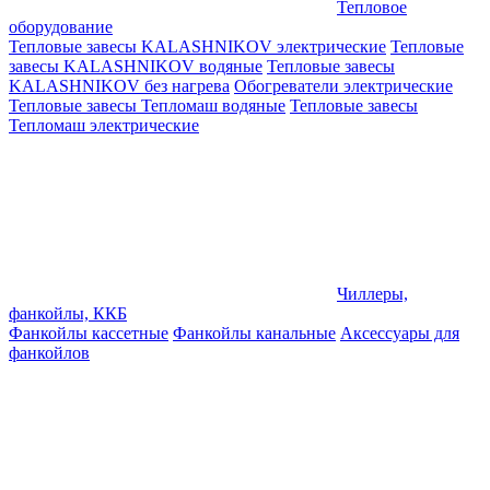
Тепловое
оборудование
Тепловые завесы KALASHNIKOV электрические
Тепловые
завесы KALASHNIKOV водяные
Тепловые завесы
KALASHNIKOV без нагрева
Обогреватели электрические
Тепловые завесы Тепломаш водяные
Тепловые завесы
Тепломаш электрические
Чиллеры,
фанкойлы, ККБ
Фанкойлы кассетные
Фанкойлы канальные
Аксессуары для
фанкойлов